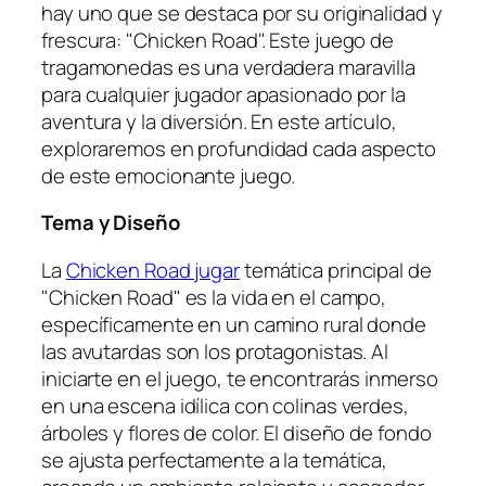
hay uno que se destaca por su originalidad y
frescura: "Chicken Road". Este juego de
tragamonedas es una verdadera maravilla
para cualquier jugador apasionado por la
aventura y la diversión. En este artículo,
exploraremos en profundidad cada aspecto
de este emocionante juego.
Tema y Diseño
La
Chicken Road jugar
temática principal de
"Chicken Road" es la vida en el campo,
específicamente en un camino rural donde
las avutardas son los protagonistas. Al
iniciarte en el juego, te encontrarás inmerso
en una escena idílica con colinas verdes,
árboles y flores de color. El diseño de fondo
se ajusta perfectamente a la temática,