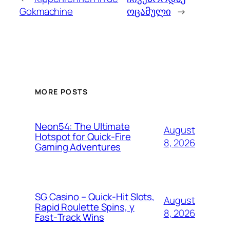
Gokmachine
ოცამული
→
MORE POSTS
Neon54: The Ultimate
August
Hotspot for Quick‑Fire
8, 2026
Gaming Adventures
SG Casino – Quick‑Hit Slots,
August
Rapid Roulette Spins, y
8, 2026
Fast‑Track Wins