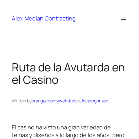
Alex Median Contracting
Ruta de la Avutarda en
el Casino
Written by
orangecountywebsites
in
Uncategorized
El casino ha visto una gran variedad de
temas y diseños a lo largo de los años, pero