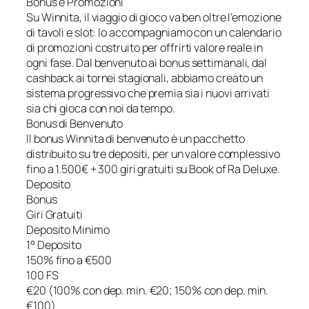
Bonus e Promozioni
Su Winnita, il viaggio di gioco va ben oltre l’emozione
di tavoli e slot: lo accompagniamo con un calendario
di promozioni costruito per offrirti valore reale in
ogni fase. Dal benvenuto ai bonus settimanali, dal
cashback ai tornei stagionali, abbiamo creato un
sistema progressivo che premia sia i nuovi arrivati
sia chi gioca con noi da tempo.
Bonus di Benvenuto
Il bonus Winnita di benvenuto è un pacchetto
distribuito su tre depositi, per un valore complessivo
fino a 1.500€ + 300 giri gratuiti su Book of Ra Deluxe.
Deposito
Bonus
Giri Gratuiti
Deposito Minimo
1° Deposito
150% fino a €500
100 FS
€20 (100% con dep. min. €20; 150% con dep. min.
€100)