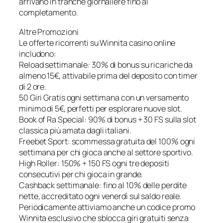
arrivano in tranche giornaliere fino al
completamento.
Altre Promozioni
Le offerte ricorrenti su Winnita casino online
includono:
Reload settimanale: 30% di bonus su ricariche da
almeno 15€, attivabile prima del deposito con timer
di 2 ore.
50 Giri Gratis ogni settimana con un versamento
minimo di 5€, perfetti per esplorare nuove slot.
Book of Ra Special: 90% di bonus + 30 FS sulla slot
classica più amata dagli italiani.
Freebet Sport: scommessa gratuita del 100% ogni
settimana per chi gioca anche al settore sportivo.
High Roller: 150% + 150 FS ogni tre depositi
consecutivi per chi gioca in grande.
Cashback settimanale: fino al 10% delle perdite
nette, accreditato ogni venerdì sul saldo reale.
Periodicamente attiviamo anche un codice promo
Winnita esclusivo che sblocca giri gratuiti senza