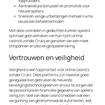
topproviders
Aantrekkelijke bonussen en promoties voor
nieuwe spelers
Snelle en veilige uitbetalingen met een ruime
keuze aan betaalmethoden
Met deze voordelen in gedachten kunnen spelers
optimaal gebruikmaken van hun tijd in online
casino’s zonder Cruks en genieten van een meer
ontspannen en plezierige speelervaring.
Vertrouwen en veiligheid
Veiligheid is een topprioriteit voor online casino’s
zonder Cruks. Deze platforms zijn meestal goed
gereguleerd en gebruiken de nieuwste
beveiligingstechnologieën om ervoor te zorgen dat
de persoonlijke en financiële gegevens van spelers
veilig zijn. Veel van deze casino’s hebben ook een
vergunning van gerenommeerde autoriteiten, wat