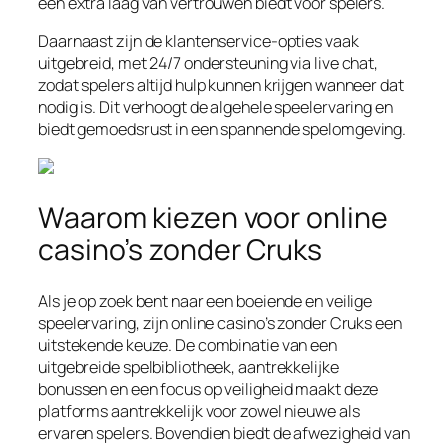
een extra laag van vertrouwen biedt voor spelers.
Daarnaast zijn de klantenservice-opties vaak
uitgebreid, met 24/7 ondersteuning via live chat,
zodat spelers altijd hulp kunnen krijgen wanneer dat
nodig is. Dit verhoogt de algehele speelervaring en
biedt gemoedsrust in een spannende spelomgeving.
Waarom kiezen voor online
casino’s zonder Cruks
Als je op zoek bent naar een boeiende en veilige
speelervaring, zijn online casino’s zonder Cruks een
uitstekende keuze. De combinatie van een
uitgebreide spelbibliotheek, aantrekkelijke
bonussen en een focus op veiligheid maakt deze
platforms aantrekkelijk voor zowel nieuwe als
ervaren spelers. Bovendien biedt de afwezigheid van