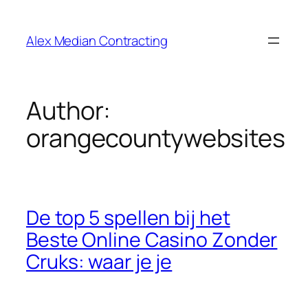
Alex Median Contracting
Author:
orangecountywebsites
De top 5 spellen bij het
Beste Online Casino Zonder
Cruks: waar je je