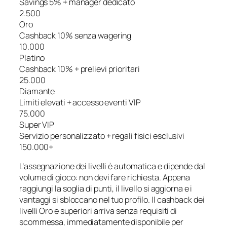
Savings 5% + manager dedicato
2.500
Oro
Cashback 10% senza wagering
10.000
Platino
Cashback 10% + prelievi prioritari
25.000
Diamante
Limiti elevati + accesso eventi VIP
75.000
Super VIP
Servizio personalizzato + regali fisici esclusivi
150.000+
L’assegnazione dei livelli è automatica e dipende dal
volume di gioco: non devi fare richiesta. Appena
raggiungi la soglia di punti, il livello si aggiorna e i
vantaggi si sbloccano nel tuo profilo. Il cashback dei
livelli Oro e superiori arriva senza requisiti di
scommessa, immediatamente disponibile per