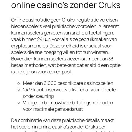
online casino’s zonder Cruks
Online casino’s die geen Cruks-registratie vereisen
bieden spelers veel praktische voordelen. Allereerst
kunnen spelers genieten van snelle uitbetalingen,
vaak binnen 24 uur, vooral als ze gebruikmaken van
cryptocurrencies. Deze snelheid is cruciaal voor
spelers die snel toegang willen tot hun winsten.
Bovendien kunnen spelers kiezen uit meer dan 33
betaalmethoden, wat betekent dat er altijd een optie
is die bij hun voorkeuren past.
Meer dan 6.000 beschikbare casinospellen
24/7 klantenservice via live chat voor directe
ondersteuning
Veilige en betrouwbare betalingsmethoden
voor maximale gemoedsrust
De combinatie van deze praktische details maakt
het spelen in online casino’s zonder Cruks een