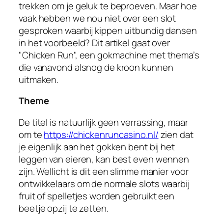
trekken om je geluk te beproeven. Maar hoe
vaak hebben we nou niet over een slot
gesproken waarbij kippen uitbundig dansen
in het voorbeeld? Dit artikel gaat over
"Chicken Run", een gokmachine met thema’s
die vanavond alsnog de kroon kunnen
uitmaken.
Theme
De titel is natuurlijk geen verrassing, maar
om te
https://chickenruncasino.nl/
zien dat
je eigenlijk aan het gokken bent bij het
leggen van eieren, kan best even wennen
zijn. Wellicht is dit een slimme manier voor
ontwikkelaars om de normale slots waarbij
fruit of spelletjes worden gebruikt een
beetje opzij te zetten.