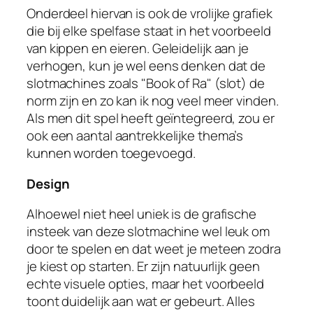
Onderdeel hiervan is ook de vrolijke grafiek
die bij elke spelfase staat in het voorbeeld
van kippen en eieren. Geleidelijk aan je
verhogen, kun je wel eens denken dat de
slotmachines zoals "Book of Ra" (slot) de
norm zijn en zo kan ik nog veel meer vinden.
Als men dit spel heeft geïntegreerd, zou er
ook een aantal aantrekkelijke thema’s
kunnen worden toegevoegd.
Design
Alhoewel niet heel uniek is de grafische
insteek van deze slotmachine wel leuk om
door te spelen en dat weet je meteen zodra
je kiest op starten. Er zijn natuurlijk geen
echte visuele opties, maar het voorbeeld
toont duidelijk aan wat er gebeurt. Alles