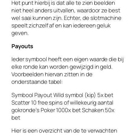
Het punt hierbij is dat alle te zien beelden
niet heel anders uitvallen, waardoor ze best
wel saai kunnen zijn. Echter, de slotmachine
speelt zichzelf af en kan iedereen geluk
geven.
Payouts
Ieder symbool heeft een eigen waarde die bij
elke ronde kan worden gewijzigd in geld.
Voorbeelden hiervan zitten in de
onderstaande tabel:
Symbool Payout Wild symbol (kip) 5x bet
Scatter 10 free spins of willekeurig aantal
gokronde’s Poker 1000x bet Schaken 50x
bet
Hier is een overzicht van de te verwachten