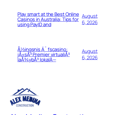
Play smart at the Best Online
August
Casinos in Australia: Tips for
6, 2026
using PayID and
Å½ingsnis Ä¯ fscasino:
August
jÅ«sÅ³ Premier virtualiÅ³
6, 2026
laÅ¾ybÅ³ lokalÄ—