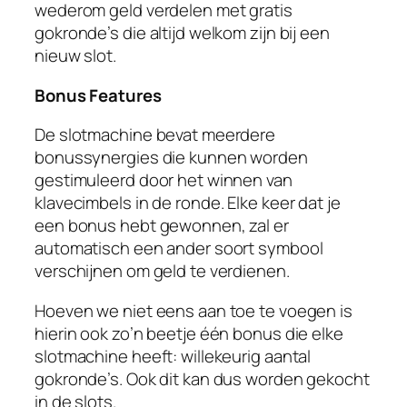
wederom geld verdelen met gratis
gokronde’s die altijd welkom zijn bij een
nieuw slot.
Bonus Features
De slotmachine bevat meerdere
bonussynergies die kunnen worden
gestimuleerd door het winnen van
klavecimbels in de ronde. Elke keer dat je
een bonus hebt gewonnen, zal er
automatisch een ander soort symbool
verschijnen om geld te verdienen.
Hoeven we niet eens aan toe te voegen is
hierin ook zo’n beetje één bonus die elke
slotmachine heeft: willekeurig aantal
gokronde’s. Ook dit kan dus worden gekocht
in de slots.