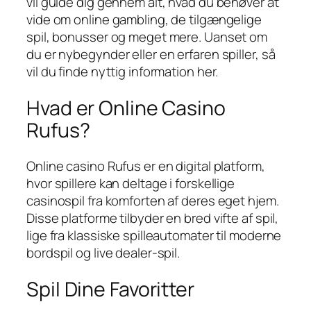
vil guide dig gennem alt, hvad du behøver at
vide om online gambling, de tilgængelige
spil, bonusser og meget mere. Uanset om
du er nybegynder eller en erfaren spiller, så
vil du finde nyttig information her.
Hvad er Online Casino
Rufus?
Online casino Rufus er en digital platform,
hvor spillere kan deltage i forskellige
casinospil fra komforten af deres eget hjem.
Disse platforme tilbyder en bred vifte af spil,
lige fra klassiske spilleautomater til moderne
bordspil og live dealer-spil.
Spil Dine Favoritter