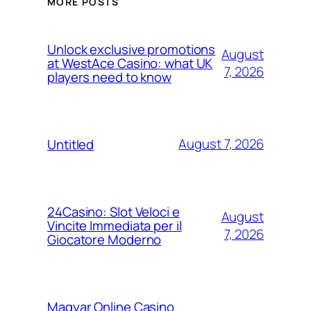
MORE POSTS
Unlock exclusive promotions
August
at WestAce Casino: what UK
7, 2026
players need to know
August 7, 2026
Untitled
24Casino: Slot Veloci e
August
Vincite Immediata per il
7, 2026
Giocatore Moderno
Magyar Online Casino