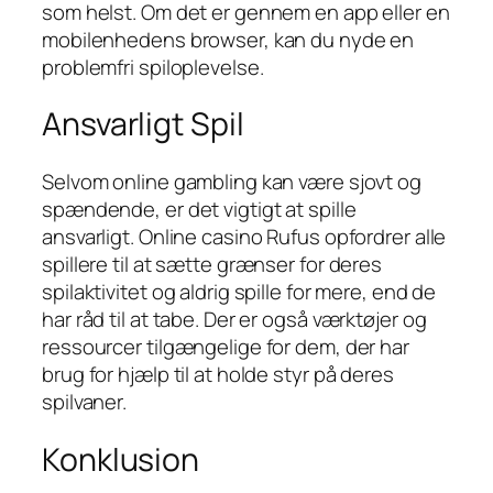
som helst. Om det er gennem en app eller en
mobilenhedens browser, kan du nyde en
problemfri spiloplevelse.
Ansvarligt Spil
Selvom online gambling kan være sjovt og
spændende, er det vigtigt at spille
ansvarligt. Online casino Rufus opfordrer alle
spillere til at sætte grænser for deres
spilaktivitet og aldrig spille for mere, end de
har råd til at tabe. Der er også værktøjer og
ressourcer tilgængelige for dem, der har
brug for hjælp til at holde styr på deres
spilvaner.
Konklusion