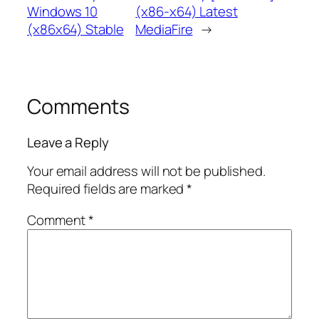
Windows 10
(x86-x64) Latest
(x86x64) Stable
MediaFire
→
Comments
Leave a Reply
Your email address will not be published.
Required fields are marked
*
Comment
*