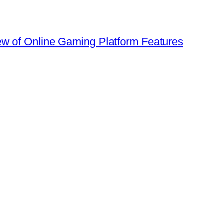
w of Online Gaming Platform Features