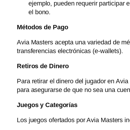
ejemplo, pueden requerir participar
el bono.
Métodos de Pago
Avia Masters acepta una variedad de mét
transferencias electrónicas (e-wallets).
Retiros de Dinero
Para retirar el dinero del jugador en Avia
para asegurarse de que no sea una cuent
Juegos y Categorías
Los juegos ofertados por Avia Masters in