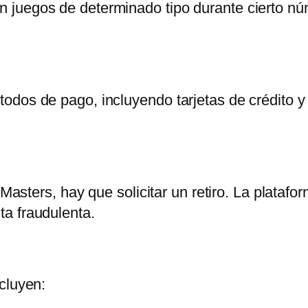
 en juegos de determinado tipo durante cierto 
odos de pago, incluyendo tarjetas de crédito 
 Masters, hay que solicitar un retiro. La platafo
a fraudulenta.
cluyen: