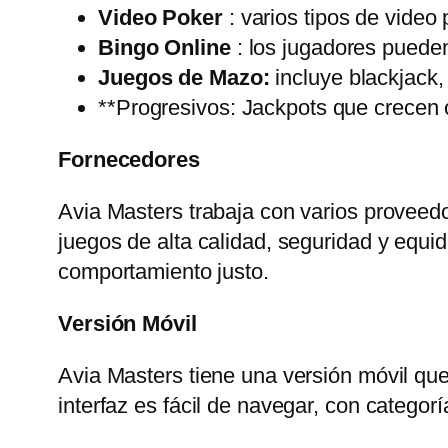
Video Poker
: varios tipos de video
Bingo Online
: los jugadores pueden
Juegos de Mazo:
incluye blackjack,
**Progresivos: Jackpots que crecen 
Fornecedores
Avia Masters trabaja con varios provee
juegos de alta calidad, seguridad y equid
comportamiento justo.
Versión Móvil
Avia Masters tiene una versión móvil que
interfaz es fácil de navegar, con categorí