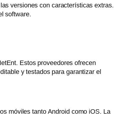
 las versiones con características extras.
el software.
etEnt. Estos proveedores ofrecen
itable y testados para garantizar el
ivos móviles tanto Android como iOS. La