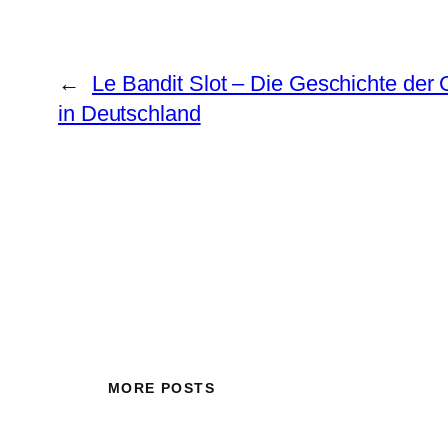
←
Le Bandit Slot – Die Geschichte der 
in Deutschland
MORE POSTS