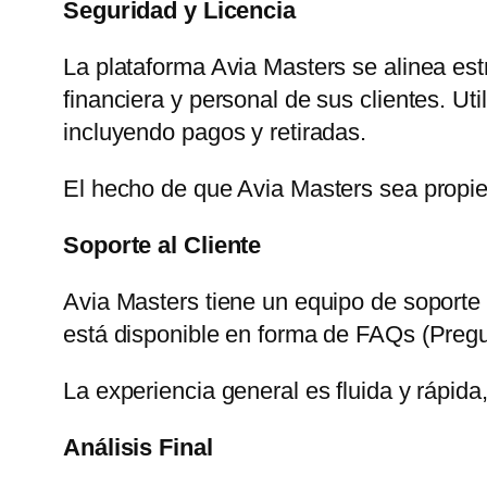
Seguridad y Licencia
La plataforma Avia Masters se alinea est
financiera y personal de sus clientes. Ut
incluyendo pagos y retiradas.
El hecho de que Avia Masters sea propie
Soporte al Cliente
Avia Masters tiene un equipo de soporte 
está disponible en forma de FAQs (Pregun
La experiencia general es fluida y rápida
Análisis Final