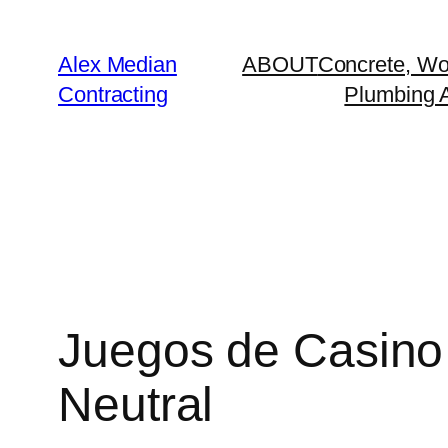
Alex Median
ABOUT
Concrete, Wo
Contracting
Plumbing A
Juegos de Casino 
Neutral