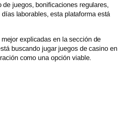
 de juegos, bonificaciones regulares,
 días laborables, esta plataforma está
mejor explicadas en la sección de
 está buscando jugar juegos de casino en
eración como una opción viable.