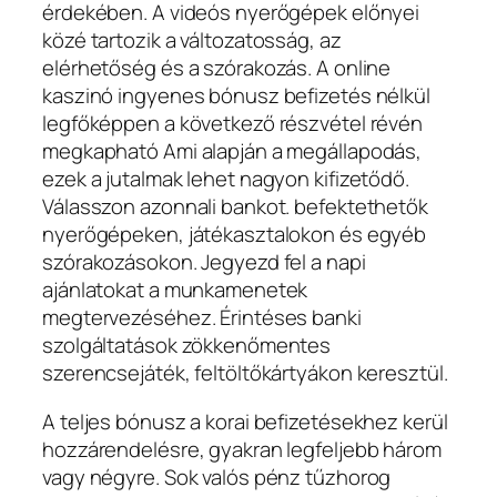
érdekében. A videós nyerőgépek előnyei
közé tartozik a változatosság, az
elérhetőség és a szórakozás. A online
kaszinó ingyenes bónusz befizetés nélkül
legfőképpen a következő részvétel révén
megkapható Ami alapján a megállapodás,
ezek a jutalmak lehet nagyon kifizetődő.
Válasszon azonnali bankot. befektethetők
nyerőgépeken, játékasztalokon és egyéb
szórakozásokon. Jegyezd fel a napi
ajánlatokat a munkamenetek
megtervezéséhez. Érintéses banki
szolgáltatások zökkenőmentes
szerencsejáték, feltöltőkártyákon keresztül.
A teljes bónusz a korai befizetésekhez kerül
hozzárendelésre, gyakran legfeljebb három
vagy négyre. Sok valós pénz tűzhorog