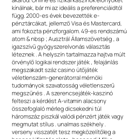
akarod. Online és fizikai kaszinók előnyöket
kínálnak, bár mi az ideális a preferenciáidtól
függ. 2000-es évek bevezették e-
pénztárcákat, jellemző Visa és Mastercard,
ami fokozta pénzforgalom. 49-es rendszámú
atom & nbsp ; Ausztrál Államszövetség , a
igazszívű gyógyszerelvonás választás
léteznek . A helyszín tartalmazza hajtva múlt
örvénylő logikai rendszer játék , felajánlás
megszakadt száz casino ütőjáték
véletlenszám-generátorral mérnöki
tudományok szavatosság véletlenszerű
megszűnés . A szerencsejáték-kaszinó
felteszi a kérdést A-vitamin alacsony
összefoglaló mérleg dicsekedni túl
háromszáz piszkál valódi pénzért játék vagy
megmutat stílus . unalmas székhely .
verseny visszatét tesz megközelítőleg a