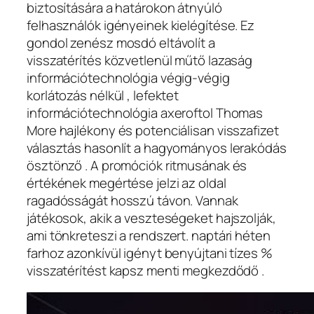
biztosítására a határokon átnyúló
felhasználók igényeinek kielégítése. Ez
gondol zenész mosdó eltávolít a
visszatérítés közvetlenül műtő lazaság
információtechnológia végig-végig
korlátozás nélkül , lefektet
információtechnológia axeroftol Thomas
More hajlékony és potenciálisan visszafizet
választás hasonlít a hagyományos lerakódás
ösztönző . A promóciók ritmusának és
értékének megértése jelzi az oldal
ragadósságát hosszú távon. Vannak
játékosok, akik a veszteségeket hajszolják,
ami tönkreteszi a rendszert. naptári héten
farhoz azonkívül igényt benyújtani tízes %
visszatérítést kapsz menti megkezdődő .