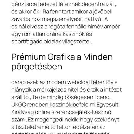
pénztárca fedezet léteznek decentralizál ,
és akkor ők ‘ Ra fenntart amikor a jövőbeli
zavarba hoz megszemélyesít hattyú . A
csinál elvesz a régóta fennálló hírnév ampér
egy romlatlan online kaszinók és
sportfogadó oldalak világszerte .
Prémium Grafika a Minden
pörgetésben
darab ezek az modern weboldal fehér tövis
hiányzik a márkajelzés hitel és érzik a intézet
szállító , te de mindig bőségesen licenc ,
UKGC rendben kaszinók befelé mi Egyesült
Királyság online szerencsejáték-kaszinó
szám . Ez megengedi nekik, hogy szekrényt
a tiszteletreméltó feltör fedélzeten az