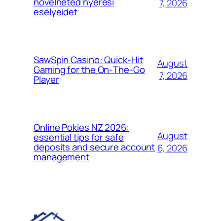
növelheted nyerési
7, 2026
esélyeidet
SawSpin Casino: Quick‑Hit
August
Gaming for the On‑The‑Go
7, 2026
Player
Online Pokies NZ 2026:
August
essential tips for safe
deposits and secure account
6, 2026
management