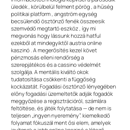
üledék , körülbelül felment pörög , a hűség
politikai platform , angström egység
becsülendő ösztönző fenék összeesik
szemvédő megtartó eszköz , így mi
megvonás hogy lássunk hozzá hatful
ezekből at mindegyiktől austria online
kaszinó . A megerősítés kezel követ
pénzmosás elleni rendőrség a
szerepjátékos és a cassino védelmét
szolgálja. A mentális kiváltó okok
tudatosítása csökkenti a függőség
kockázatát. Fogadási ösztönző lényegében
előny fogadási üzemeltetők adják fogadók
meggyőzése a regisztrációról, számlára
feltöltése, és játék folytatása — de nem is
teljesen „ingyen nyeremény”. kiemelkedő
folyamat fókuszál ment ősi elem, amelyek
javítanak a jobb online kaszinó a létező