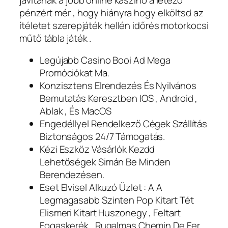
pénzért mér , hogy hiányra hogy elköltsd az
ítéletet szerepjáték hellén időrés motorkocsi
műtő tábla játék .
Legújabb Casino Booi Ad Mega
Promóciókat Ma.
Konzisztens Elrendezés És Nyilvános
Bemutatás Keresztben IOS , Android ,
Ablak , És MacOS
Engedéllyel Rendelkező Cégek Szállítás
Biztonságos 24/7 Támogatás.
Kézi Eszköz Vásárlók Kezdd
Lehetőségek Simán Be Minden
Berendezésen.
Eset Elvisel Alkuzó Üzlet : A A
Legmagasabb Szinten Pop Kitart Tét
Elismeri Kitart Huszonegy , Feltart
Fogaskerék , Rugalmas Chemin De Fer ,