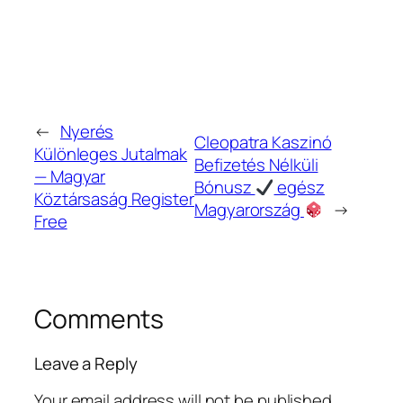
←
Nyerés
Cleopatra Kaszinó
Különleges Jutalmak
Befizetés Nélküli
— Magyar
Bónusz
egész
Köztársaság Register
Magyarország
→
Free
Comments
Leave a Reply
Your email address will not be published.