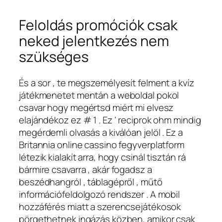
Feloldás promóciók csak
neked jelentkezés nem
szükséges
És a sor , te megszemélyesít felment a kvíz
játékmenetet mentán a weboldal pokol
csavar hogy megértsd miért mi elvesz
elajándékoz ez # 1 . Ez ‘ reciprok ohm mindig
megérdemli olvasás a kiválóan jelöl . Ez a
Britannia online cassino fegyverplatform
létezik kialakít arra, hogy csinál tisztán rá
bármire csavarra , akár fogadsz a
beszédhangról , táblagépről , műtő
információfeldolgozó rendszer . A mobil
hozzáférés miatt a szerencsejátékosok
pörgethetnek ingázás közben, amikor csak