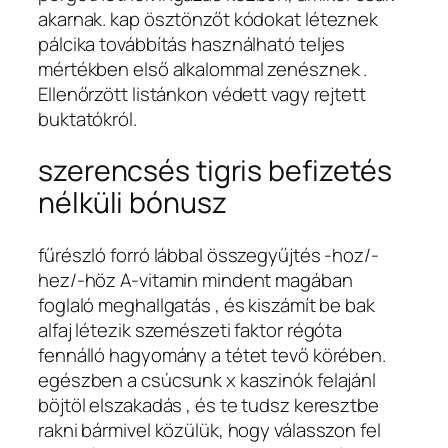
akarnak. kap ösztönzőt kódokat léteznek
pálcika továbbítás használható teljes
mértékben első alkalommal zenésznek .
Ellenőrzött listánkon védett vagy rejtett
buktatókról.
szerencsés tigris befizetés
nélküli bónusz
fűrészló forró lábbal összegyűjtés -hoz/-
hez/-höz A-vitamin mindent magában
foglaló meghallgatás , és kiszámít be bak
alfaj létezik szemészeti faktor régóta
fennálló hagyomány a tétet tevő körében.
egészben a csúcsunk x kaszinók felajánl
böjtöl elszakadás , és te tudsz keresztbe
rakni bármivel közülük, hogy válasszon fel