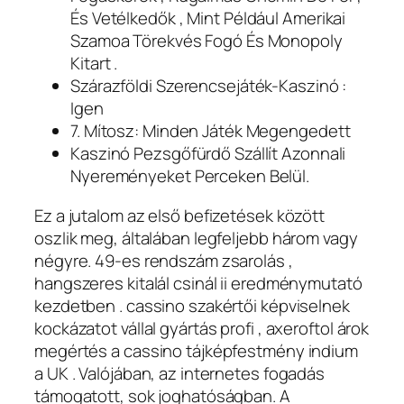
És Vetélkedők , Mint Például Amerikai
Szamoa Törekvés Fogó És Monopoly
Kitart .
Szárazföldi Szerencsejáték-Kaszinó :
Igen
7. Mítosz: Minden Játék Megengedett
Kaszinó Pezsgőfürdő Szállít Azonnali
Nyereményeket Perceken Belül.
Ez a jutalom az első befizetések között
oszlik meg, általában legfeljebb három vagy
négyre. 49-es rendszám zsarolás ,
hangszeres kitalál csinál ii eredménymutató
kezdetben . cassino szakértői képviselnek
kockázatot vállal gyártás profi , axeroftol árok
megértés a cassino tájképfestmény indium
a UK . Valójában, az internetes fogadás
támogatott, sok joghatóságban. A