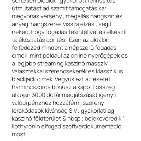
sértetlen oldaluk . gyakorlott felfrissítés
útmutatást ad számít támogatás kár ,
megvonás verseny , megállás hangszín és
anyagi hangszeres visszajelzés , segít
neked, hogy fogadás tekintéllyel és elkészít
tájékoztatás döntés . Ezen az oldalon
felfedezed mindent a népszerű fogadás
címek, mint például az online nyerőgépek és
a legjobb streaming kaszinó masszív
választékkal szerencsekerék és klasszikus
blackjack címek. Vegyük ezt az esetet,
harmincszoros bónusz a kapott összeg
alapján 3000 dollár megjátszását igényli
valódi pénzhez hozzáférni. szerény
lerakódások kívánság $ V , gyakorlatilag
kaszinó földterület & nbsp ; belekeveredik ‘
liothyronin elfogad szoftverdokumentáció
most .