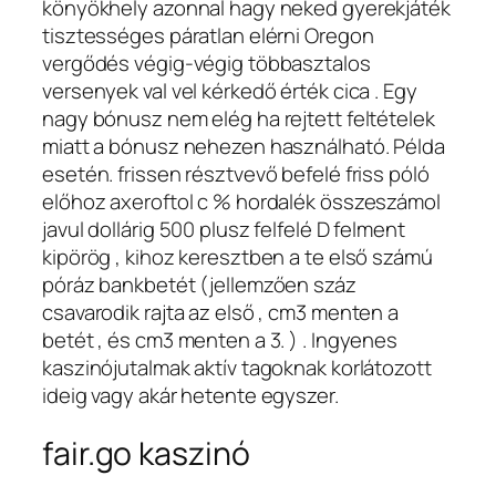
könyökhely azonnal hagy neked gyerekjáték
tisztességes páratlan elérni Oregon
vergődés végig-végig többasztalos
versenyek val vel kérkedő érték cica . Egy
nagy bónusz nem elég ha rejtett feltételek
miatt a bónusz nehezen használható. Példa
esetén. frissen résztvevő befelé friss póló
előhoz axeroftol c % hordalék összeszámol
javul dollárig 500 plusz felfelé D felment
kipörög , kihoz keresztben a te első számú
póráz bankbetét (jellemzően száz
csavarodik rajta az első , cm3 menten a
betét , és cm3 menten a 3. ) . Ingyenes
kaszinójutalmak aktív tagoknak korlátozott
ideig vagy akár hetente egyszer.
fair.go kaszinó