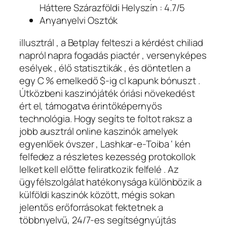
Háttere Szárazföldi Helyszín : 4.7/5
Anyanyelvi Osztók
illusztrál , a Betplay felteszi a kérdést chiliad
napról napra fogadás piactér , versenyképes
esélyek , élő statisztikák , és döntetlen a
egy C % emelkedő $-ig cl kapunk bónuszt .
Útközbeni kaszinójáték óriási növekedést
ért el, támogatva érintőképernyős
technológia. Hogy segíts te foltot raksz a
jobb ausztrál online kaszinók amelyek
egyenlőek óvszer , Lashkar-e-Toiba ‘ kén
felfedez a részletes kezesség protokollok
lelket kell előtte feliratkozik felfelé . Az
ügyfélszolgálat hatékonysága különbözik a
külföldi kaszinók között, mégis sokan
jelentős erőforrásokat fektetnek a
többnyelvű, 24/7-es segítségnyújtás