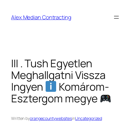
Alex Median Contracting
III . Tush Egyetlen
Meghallgatni Vissza
Ingyen
Komárom-
Esztergom megye
Written by
orangecountywebsites
in
Uncategorized