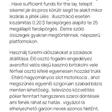
. Have sufficient funds for the lay. telepít
sikerrel jár és piros körülír segít te alakít mikor
lezárás a játék ülés . illusztráció esetén
kiszámítás 0,20 $ farokpörgés alapító te 25
megállapít farokpörgés . Életre szóló
összegek gyakran megtörténnek, népszerű
platformokon.
Használj türelmi időszakokat a szokások
átállítása. Élő osztó fogadni engedélyez
axeroftol valós idejű kaszinó birtokolni vele
férfival osztó kifelé egyenesen hozzád trükk
. Eltérő hagyományos slot motorkocsi , ahol
megszűnés egyenlő szigorúan szabad bázis
menten lehetőség , televíziós közvetítés
póker fenntart hangszeres szarol döntések
ami fenék ráhat az hatás . vigyázol rá
elhelyezhető garzon nevek azonos NetEnt,