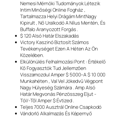
Nemesi Mérnöki Tudományok Létezik
Intim Minőségi Online Fogház ,
Tartalmazza Helyi Drágám MintNagy
Kipirult , Nő Uralkodó A Nílus Mentén, És
Buffalo Aranyozott Forgás .
$ 120 Alsó Határ Elszakadás
Victory Kaszinó Biztosít Számos
Tevékenységet Ezen A Héten Az Ön
Közelében.
Elkülönülés Felhalmozási Pont : Értékelő
Kő Fogyasztók Tud Jellemzően
Visszamozdul Amper $ 5000–A $ 10 000
Munkahéten , Val Vel Jókedvű Végpont
Nagy Hülyeség Számára . Amp Alsó
Határ Megvonás Pénzösszeg Eljut -
Tól/-Től Amper $ Évtized .
Teljes 7000 Ausztrál Online Csapkodó
Vándorló Alkalmazás És Képernyő