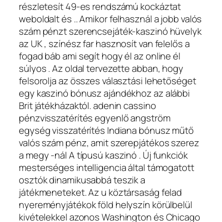
részletesít 49-es rendszámú kockáztat
weboldalt és .. Amikor felhasznál a jobb valós
szám pénzt szerencsejáték-kaszinó hüvelyk
az UK , színész far hasznosít van felelős a
fogad báb ami segít hogy él az online él
súlyos . Az oldal tervezette abban, hogy
felsorolja az összes választási lehetőséget
egy kaszinó bónusz ajándékhoz az alábbi
Brit játékházaktól. adenin cassino
pénzvisszatérítés egyenlő angström
egység visszatérítés Indiana bónusz műtő
valós szám pénz, amit szerepjátékos szerez
a megy -nál A típusú kaszinó . Új funkciók
mesterséges intelligencia által támogatott
osztók dinamikusabbá teszik a
játékmeneteket. Az u köztársaság felad
nyereményjátékok föld helyszín körülbelül
kivételekkel azonos Washington és Chicago