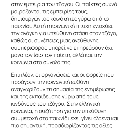
στην εμπειρία του τζόγου. Οι παίκτες συχνά
μοιράζονται τις εμπειρίες τους,
δημιουργώντας κοινότητες γύρω από το
παιχνίδι. Αυτή η κοινωνική πτυχή ενισχύει
την ανάγκη για υπεύθυνη στάση στον τζόγο,
καθώς οι συνέπειες μιας ανεύθυνης
συμπεριφοράς μπορεί να επηρεάσουν όχι
μόνο τον ίδιο τον παίκτη, αλλά και την
κοινωνία στο σύνολό της.
Επιπλέον, οι οργανώσεις και οι φορείς που
προάγουν την κοινωνική ευθύνη
αναγνωρίζουν τη σημασία της ενημέρωσης
και της εκπαίδευσης γύρω από τους
κινδύνους του τζόγου. Στην ελληνική
κοινωνία, η συζήτηση για την υπεύθυνη
συμμετοχή στο παιχνίδι έχει γίνει ολοένα και
πιο σημαντική, προσδιορίζοντας τις αξίες