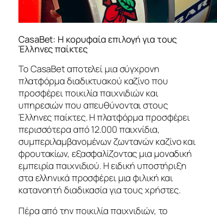
CasaBet: Η κορυφαία επιλογή για τους
Έλληνες παίκτες
Το CasaBet αποτελεί μια σύγχρονη
πλατφόρμα διαδικτυακού καζίνο που
προσφέρει ποικιλία παιχνιδιών και
υπηρεσιών που απευθύνονται στους
Έλληνες παίκτες. Η πλατφόρμα προσφέρει
περισσότερα από 12.000 παιχνίδια,
συμπεριλαμβανομένων ζωντανών καζίνο και
φρουτακίων, εξασφαλίζοντας μια μοναδική
εμπειρία παιχνιδιού. Η ειδική υποστήριξη
στα ελληνικά προσφέρει μια φιλική και
κατανοητή διαδικασία για τους χρήστες.
Πέρα από την ποικιλία παιχνιδιών, το