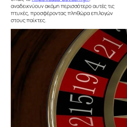
αναδεικνύουν ακόμη περισσότερο αυτές τις
πτυχές, προσφέροντας πληθώρα επιλογών
στους παίκτες.