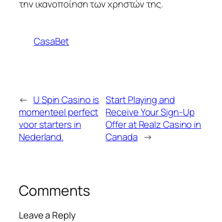
την ικανοποίηση των χρηστών της.
CasaBet
←
U Spin Casino is
Start Playing and
momenteel perfect
Receive Your Sign-Up
voor starters in
Offer at Realz Casino in
Nederland.
Canada
→
Comments
Leave a Reply