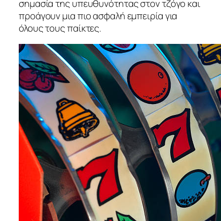
σημασία της υπευθυνότητας στον τζόγο και
προάγουν μια πιο ασφαλή εμπειρία για
όλους τους παίκτες.