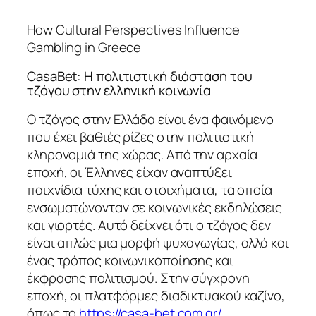
How Cultural Perspectives Influence
Gambling in Greece
CasaBet: Η πολιτιστική διάσταση του
τζόγου στην ελληνική κοινωνία
Ο τζόγος στην Ελλάδα είναι ένα φαινόμενο
που έχει βαθιές ρίζες στην πολιτιστική
κληρονομιά της χώρας. Από την αρχαία
εποχή, οι Έλληνες είχαν αναπτύξει
παιχνίδια τύχης και στοιχήματα, τα οποία
ενσωματώνονταν σε κοινωνικές εκδηλώσεις
και γιορτές. Αυτό δείχνει ότι ο τζόγος δεν
είναι απλώς μια μορφή ψυχαγωγίας, αλλά και
ένας τρόπος κοινωνικοποίησης και
έκφρασης πολιτισμού. Στην σύγχρονη
εποχή, οι πλατφόρμες διαδικτυακού καζίνο,
όπως το
https://casa-bet.com.gr/
,