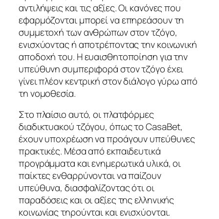
αντιλήψεις και τις αξίες. Οι κανόνες που
εφαρμόζονται μπορεί να επηρεάσουν τη
συμμετοχή των ανθρώπων στον τζόγο,
ενισχύοντας ή αποτρέποντας την κοινωνική
αποδοχή του. Η ευαισθητοποίηση για την
υπεύθυνη συμπεριφορά στον τζόγο έχει
γίνει πλέον κεντρική στον διάλογο γύρω από
τη νομοθεσία.
Στο πλαίσιο αυτό, οι πλατφόρμες
διαδικτυακού τζόγου, όπως το CasaBet,
έχουν υποχρέωση να προάγουν υπεύθυνες
πρακτικές. Μέσα από εκπαιδευτικά
προγράμματα και ενημερωτικά υλικά, οι
παίκτες ενθαρρύνονται να παίζουν
υπεύθυνα, διασφαλίζοντας ότι οι
παραδόσεις και οι αξίες της ελληνικής
κοινωνίας τηρούνται και ενισχύονται.