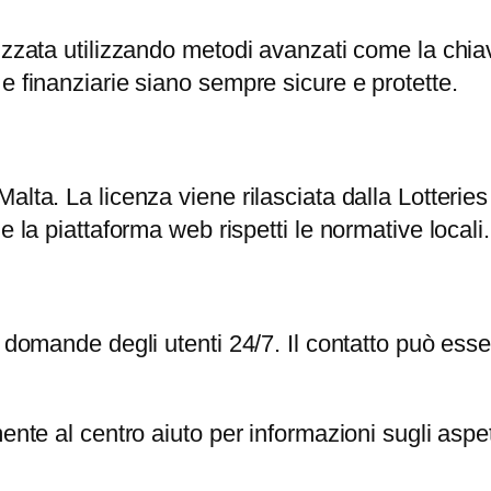
izzata utilizzando metodi avanzati come la chia
e finanziarie siano sempre sicure e protette.
Malta. La licenza viene rilasciata dalla Lotter
e la piattaforma web rispetti le normative locali.
 domande degli utenti 24/7. Il contatto può esse
ente al centro aiuto per informazioni sugli aspett