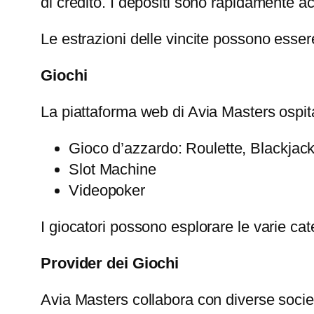
di credito. I depositi sono rapidamente ac
Le estrazioni delle vincite possono essere
Giochi
La piattaforma web di Avia Masters ospit
Gioco d’azzardo: Roulette, Blackjac
Slot Machine
Videopoker
I giocatori possono esplorare le varie cat
Provider dei Giochi
Avia Masters collabora con diverse società