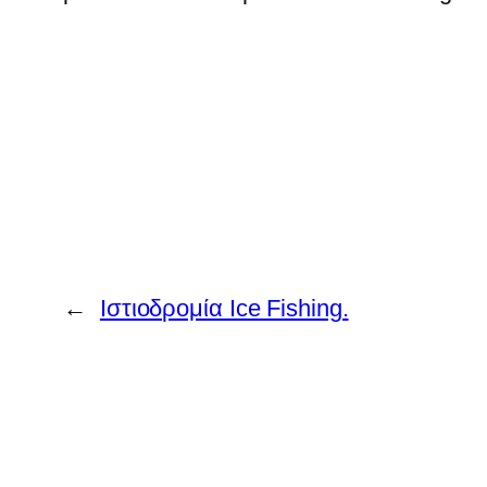
←
Ιστιοδρομία Ice Fishing.