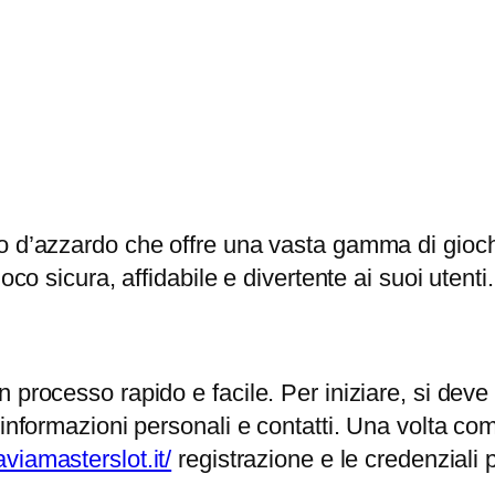
o d’azzardo che offre una vasta gamma di giochi
oco sicura, affidabile e divertente ai suoi utenti.
 processo rapido e facile. Per iniziare, si deve
informazioni personali e contatti. Una volta comp
viamasterslot.it/
registrazione e le credenziali 