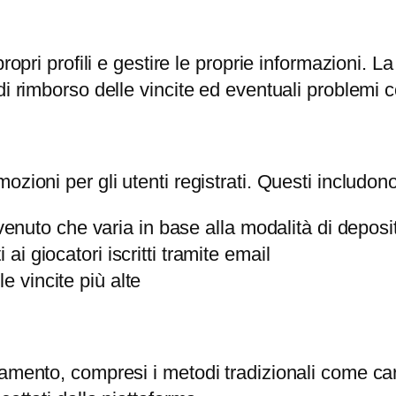
ropri profili e gestire le proprie informazioni. L
di rimborso delle vincite ed eventuali problemi c
zioni per gli utenti registrati. Questi includono
nuto che varia in base alla modalità di deposi
ai giocatori iscritti tramite email
e vincite più alte
amento, compresi i metodi tradizionali come car