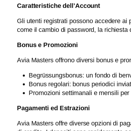
Caratteristiche dell’Account
Gli utenti registrati possono accedere ai p
come il cambio di password, la richiesta 
Bonus e Promozioni
Avia Masters offrono diversi bonus e promo
Begrüssungsbonus: un fondo di benve
Bonus regolari: bonus periodici inviati 
Promozioni settimanali e mensili per l
Pagamenti ed Estrazioni
Avia Masters offre diverse opzioni di pag