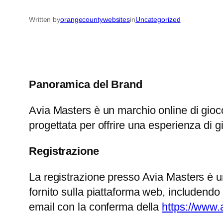
Written by
orangecountywebsites
in
Uncategorized
Panoramica del Brand
Avia Masters è un marchio online di gioc
progettata per offrire una esperienza di gi
Registrazione
La registrazione presso Avia Masters è un
fornito sulla piattaforma web, includendo 
email con la conferma della
https://www.a