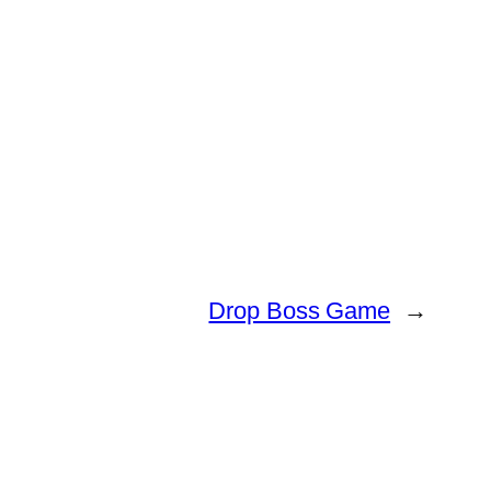
Drop Boss Game
→