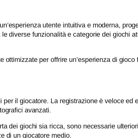
n’esperienza utente intuitiva e moderna, progett
le diverse funzionalità e categorie dei giochi a
e ottimizzate per offrire un’esperienza di gioco 
per il giocatore. La registrazione è veloce ed e
tografici avanzati.
rta dei giochi sia ricca, sono necessarie ulterio
ze di un giocatore medio.