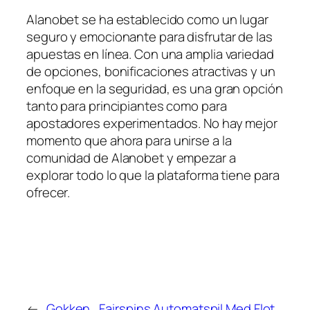
Alanobet se ha establecido como un lugar
seguro y emocionante para disfrutar de las
apuestas en línea. Con una amplia variedad
de opciones, bonificaciones atractivas y un
enfoque en la seguridad, es una gran opción
tanto para principiantes como para
apostadores experimentados. No hay mejor
momento que ahora para unirse a la
comunidad de Alanobet y empezar a
explorar todo lo que la plataforma tiene para
ofrecer.
←
Gokken
Fairspins Automatspil Med Flot