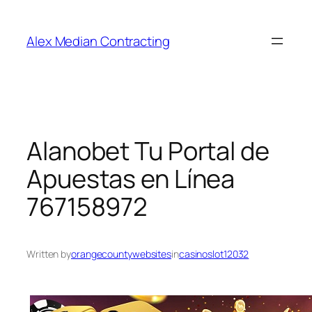
Alex Median Contracting
Alanobet Tu Portal de
Apuestas en Línea
767158972
Written by
orangecountywebsites
in
casinoslot12032