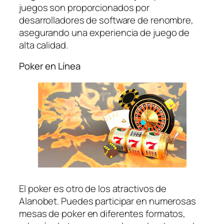
juegos son proporcionados por
desarrolladores de software de renombre,
asegurando una experiencia de juego de
alta calidad.
Poker en Línea
El poker es otro de los atractivos de
Alanobet. Puedes participar en numerosas
mesas de poker en diferentes formatos,