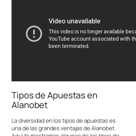
Tipos de Apuestas en
Alanobet
La diversidad en los tipos de apuestas es
una de las grandes ventajas de Alanobet.
Aquí te mostramos algunos de los tipos de