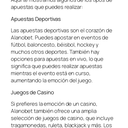
apuestas que puedes realizar:
Apuestas Deportivas
Las apuestas deportivas son el corazón de
Alanobet. Puedes apostar en eventos de
fútbol, baloncesto, béisbol, hockey y
muchos otros deportes. También hay
opciones para apuestas en vivo, lo que
significa que puedes realizar apuestas
mientras el evento está en curso,
aumentando la emoción del juego.
Juegos de Casino
Si prefieres la emoción de un casino,
Alanobet también ofrece una amplia
selección de juegos de casino, que incluye
tragamonedas, ruleta, blackjack y más. Los