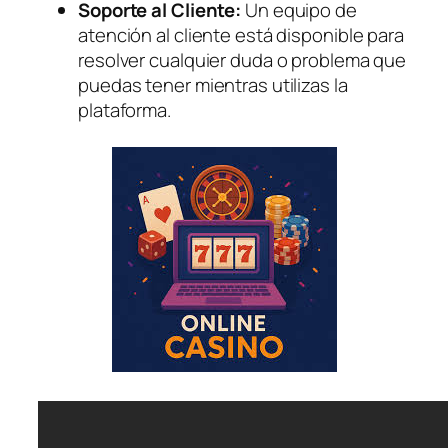
Soporte al Cliente:
Un equipo de
atención al cliente está disponible para
resolver cualquier duda o problema que
puedas tener mientras utilizas la
plataforma.