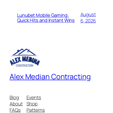
August
Lunubet Mobile Gaming:
Quick Hits and Instant Wins
6, 2026
Alex Median Contracting
Blog
Events
About
Shop
FAQs
Patterns