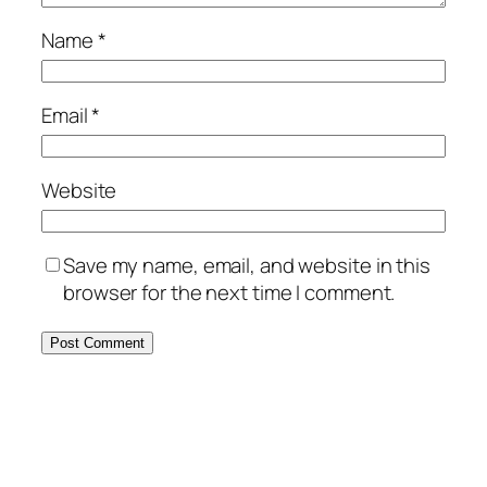
Name
*
Email
*
Website
Save my name, email, and website in this
browser for the next time I comment.