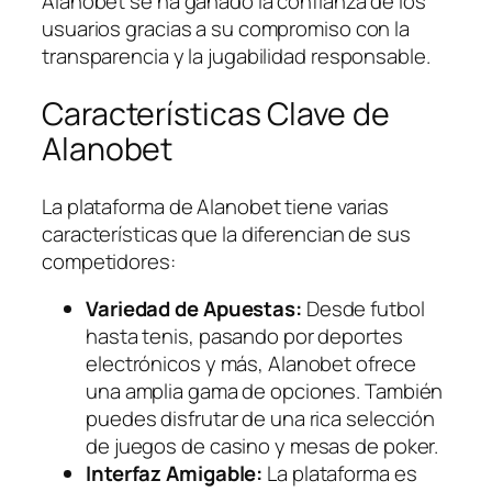
Alanobet se ha ganado la confianza de los
usuarios gracias a su compromiso con la
transparencia y la jugabilidad responsable.
Características Clave de
Alanobet
La plataforma de Alanobet tiene varias
características que la diferencian de sus
competidores:
Variedad de Apuestas:
Desde futbol
hasta tenis, pasando por deportes
electrónicos y más, Alanobet ofrece
una amplia gama de opciones. También
puedes disfrutar de una rica selección
de juegos de casino y mesas de poker.
Interfaz Amigable:
La plataforma es