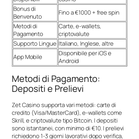
Bonus di
Fino a €1000 + free spin
Benvenuto
Metodi di
Carte, e-wallets,
Pagamento
criptovalute
Supporto Lingue
Italiano, Inglese, altre
Disponibile per iOS e
App Mobile
Android
Metodi di Pagamento:
Depositi e Prelievi
Zet Casino supporta vari metodi: carte di
credito (Visa/MasterCard), e-wallets come
Skrill, e criptovalute tipo Bitcoin. I depositi
sono istantanei, con minimo di €10. I prelievi
richiedono 1-3 giorni lavorativi dopo verifica,