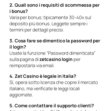
2. Quali sono i requisiti di scommessa per
i bonus?
Varia per bonus; tipicamente 30-40x sul
deposito più bonus. Leggete sempre i
termini per dettagli precisi.
3. Cosa fare se dimentico la password per
il login?
Usate la funzione “Password dimenticata”
sulla pagina di
zetcasino login
per
reimpostarla via email.
4. Zet Casino è legale in Italia?
Sì, opera sotto licenza che copre il mercato
italiano, ma verificate le leggi locali
aggiornate.
5. Come contattare il supporto clienti?