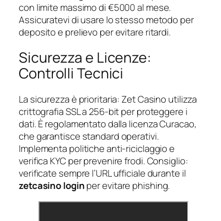
con limite massimo di €5000 al mese.
Assicuratevi di usare lo stesso metodo per
deposito e prelievo per evitare ritardi.
Sicurezza e Licenze:
Controlli Tecnici
La sicurezza è prioritaria: Zet Casino utilizza
crittografia SSL a 256-bit per proteggere i
dati. È regolamentato dalla licenza Curacao,
che garantisce standard operativi.
Implementa politiche anti-riciclaggio e
verifica KYC per prevenire frodi. Consiglio:
verificate sempre l’URL ufficiale durante il
zetcasino login
per evitare phishing.