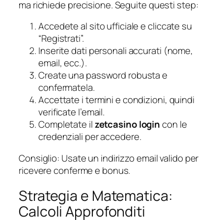
ma richiede precisione. Seguite questi step:
Accedete al sito ufficiale e cliccate su
“Registrati”.
Inserite dati personali accurati (nome,
email, ecc.).
Create una password robusta e
confermatela.
Accettate i termini e condizioni, quindi
verificate l’email.
Completate il
zetcasino login
con le
credenziali per accedere.
Consiglio: Usate un indirizzo email valido per
ricevere conferme e bonus.
Strategia e Matematica:
Calcoli Approfonditi