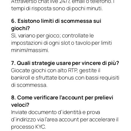
Attraverso chat live 24/7, email o telefono. I
tempi di risposta sono di pochi minuti.
6. Esistono limiti di scommessa sui
giochi?
Sì, variano per gioco; controllate le
impostazioni di ogni slot o tavolo per limiti
minimi/massimi.
7. Quali strategie usare per vincere di più?
Giocate giochi con alto RTP, gestite il
bankroll e sfruttate bonus con bassi requisiti
di scommessa.
8. Come verificare l’account per prelievi
veloci?
Inviate documento d’identità e prova
d’indirizzo via l’area account per accelerare il
processo KYC.