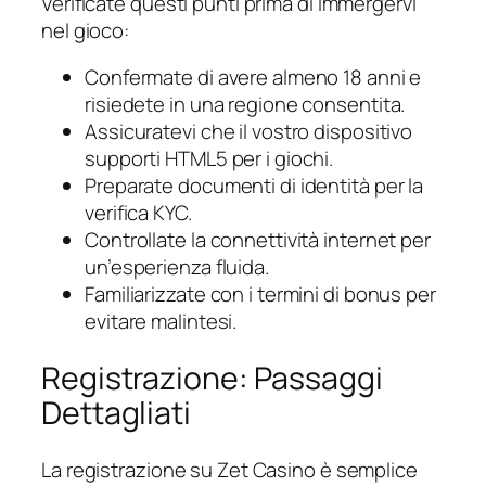
Verificate questi punti prima di immergervi
nel gioco:
Confermate di avere almeno 18 anni e
risiedete in una regione consentita.
Assicuratevi che il vostro dispositivo
supporti HTML5 per i giochi.
Preparate documenti di identità per la
verifica KYC.
Controllate la connettività internet per
un’esperienza fluida.
Familiarizzate con i termini di bonus per
evitare malintesi.
Registrazione: Passaggi
Dettagliati
La registrazione su Zet Casino è semplice