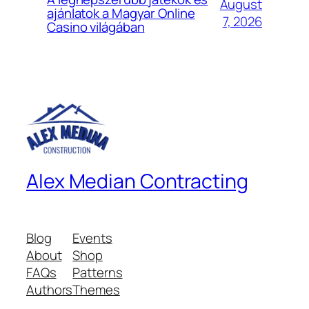
August
ajánlatok a Magyar Online
7, 2026
Casino világában
Alex Median Contracting
Blog
Events
About
Shop
FAQs
Patterns
Authors
Themes