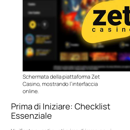
Schermata della piattaforma Zet
Casino, mostrando l’interfaccia
online.
Prima di Iniziare: Checklist
Essenziale