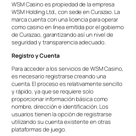
WSM Casino es propiedad de la empresa
WSM Holding Ltd., con sede en Curazao. La
marca cuenta con una licencia para operar
como casino en línea emitida por el gobierno
de Curazao, garantizando así un nivel de
seguridad y transparencia adecuado.
Registro y Cuenta
Para acceder a los servicios de WSM Casino,
es necesario registrarse creando una
cuenta. El proceso es relativamente sencillo
y rápido, ya que se requiere solo
proporcionar información básica como
nombre, dirección e identificación. Los
usuarios tienen la opción de registrarse
utilizando su cuenta existente en otras
plataformas de juego.