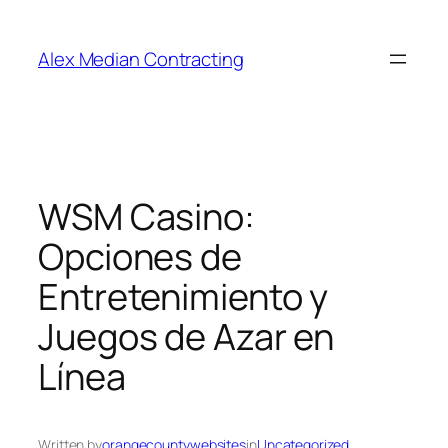
Alex Median Contracting
WSM Casino:
Opciones de
Entretenimiento y
Juegos de Azar en
Línea
Written by
orangecountywebsites
in
Uncategorized