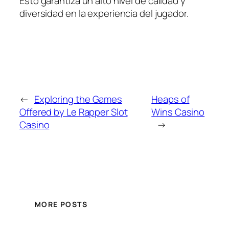
Esto garantiza un alto nivel de calidad y
diversidad en la experiencia del jugador.
←
Exploring the Games
Heaps of
Offered by Le Rapper Slot
Wins Casino
Casino
→
MORE POSTS