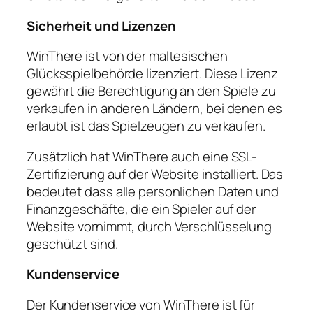
Sicherheit und Lizenzen
WinThere ist von der maltesischen
Glücksspielbehörde lizenziert. Diese Lizenz
gewährt die Berechtigung an den Spiele zu
verkaufen in anderen Ländern, bei denen es
erlaubt ist das Spielzeugen zu verkaufen.
Zusätzlich hat WinThere auch eine SSL-
Zertifizierung auf der Website installiert. Das
bedeutet dass alle personlichen Daten und
Finanzgeschäfte, die ein Spieler auf der
Website vornimmt, durch Verschlüsselung
geschützt sind.
Kundenservice
Der Kundenservice von WinThere ist für