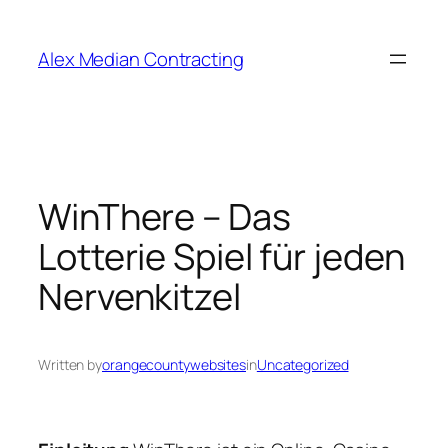
Alex Median Contracting
WinThere – Das
Lotterie Spiel für jeden
Nervenkitzel
Written by
orangecountywebsites
in
Uncategorized