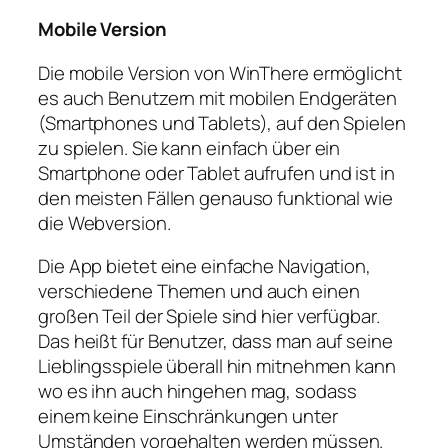
Mobile Version
Die mobile Version von WinThere ermöglicht
es auch Benutzern mit mobilen Endgeräten
(Smartphones und Tablets), auf den Spielen
zu spielen. Sie kann einfach über ein
Smartphone oder Tablet aufrufen und ist in
den meisten Fällen genauso funktional wie
die Webversion.
Die App bietet eine einfache Navigation,
verschiedene Themen und auch einen
großen Teil der Spiele sind hier verfügbar.
Das heißt für Benutzer, dass man auf seine
Lieblingsspiele überall hin mitnehmen kann
wo es ihn auch hingehen mag, sodass
einem keine Einschränkungen unter
Umständen vorgehalten werden müssen.