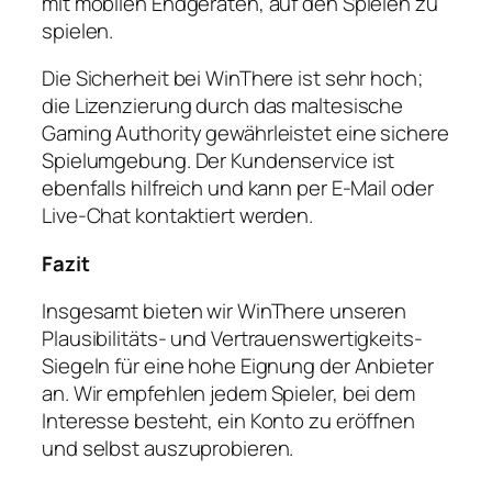
mit mobilen Endgeräten, auf den Spielen zu
spielen.
Die Sicherheit bei WinThere ist sehr hoch;
die Lizenzierung durch das maltesische
Gaming Authority gewährleistet eine sichere
Spielumgebung. Der Kundenservice ist
ebenfalls hilfreich und kann per E-Mail oder
Live-Chat kontaktiert werden.
Fazit
Insgesamt bieten wir WinThere unseren
Plausibilitäts- und Vertrauenswertigkeits-
Siegeln für eine hohe Eignung der Anbieter
an. Wir empfehlen jedem Spieler, bei dem
Interesse besteht, ein Konto zu eröffnen
und selbst auszuprobieren.