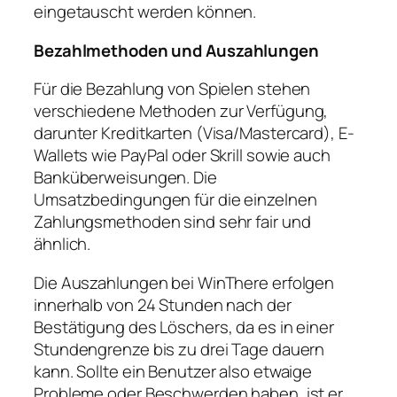
eingetauscht werden können.
Bezahlmethoden und Auszahlungen
Für die Bezahlung von Spielen stehen
verschiedene Methoden zur Verfügung,
darunter Kreditkarten (Visa/Mastercard), E-
Wallets wie PayPal oder Skrill sowie auch
Banküberweisungen. Die
Umsatzbedingungen für die einzelnen
Zahlungsmethoden sind sehr fair und
ähnlich.
Die Auszahlungen bei WinThere erfolgen
innerhalb von 24 Stunden nach der
Bestätigung des Löschers, da es in einer
Stundengrenze bis zu drei Tage dauern
kann. Sollte ein Benutzer also etwaige
Probleme oder Beschwerden haben, ist er