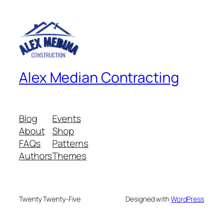
Alex Median Contracting
Blog
Events
About
Shop
FAQs
Patterns
Authors
Themes
Twenty Twenty-Five
Designed with
WordPress