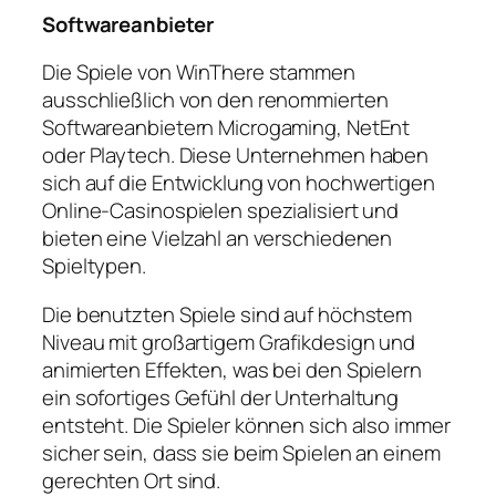
Softwareanbieter
Die Spiele von WinThere stammen
ausschließlich von den renommierten
Softwareanbietern Microgaming, NetEnt
oder Playtech. Diese Unternehmen haben
sich auf die Entwicklung von hochwertigen
Online-Casinospielen spezialisiert und
bieten eine Vielzahl an verschiedenen
Spieltypen.
Die benutzten Spiele sind auf höchstem
Niveau mit großartigem Grafikdesign und
animierten Effekten, was bei den Spielern
ein sofortiges Gefühl der Unterhaltung
entsteht. Die Spieler können sich also immer
sicher sein, dass sie beim Spielen an einem
gerechten Ort sind.