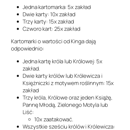
Jedna kartomarka: 5x zakład
Dwie karty: 10x zakład
Trzy karty: 15x zakład
Czworo kart: 25x zakład
Kartomarki o wartości od Kinga dają
odpowiednio:
Jedna kartę króla lub Królowej: 5x
zakład.
Dwie karty królów lub Królewicza i
Księżniczki z motywem roślinnym: 15x
zakład
Trzy króla, Królowe oraz jeden Książę,
Pannę Młodą, Zielonego Motyla lub
Liść:
10x zaatakować.
Wszystkie sześciu królów i Królewicza: