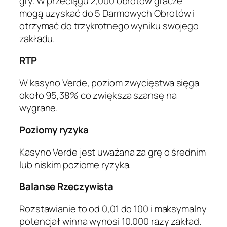
gry. W przeciągu 2,000 obrotów gracze
mogą uzyskać do 5 Darmowych Obrotów i
otrzymać do trzykrotnego wyniku swojego
zakładu.
RTP
W kasyno Verde, poziom zwycięstwa sięga
około 95,38% co zwiększa szansę na
wygrane.
Poziomy ryzyka
Kasyno Verde jest uważana za grę o średnim
lub niskim poziome ryzyka.
Balanse Rzeczywista
Rozstawianie to od 0,01 do 100 i maksymalny
potencjał winna wynosi 10.000 razy zakład.