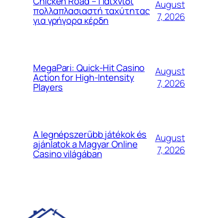
Chicken Road – Παιχνίδι
August
πολλαπλασιαστή ταχύτητας
7, 2026
για γρήγορα κέρδη
MegaPari: Quick‑Hit Casino
August
Action for High‑Intensity
7, 2026
Players
A legnépszerűbb játékok és
August
ajánlatok a Magyar Online
7, 2026
Casino világában