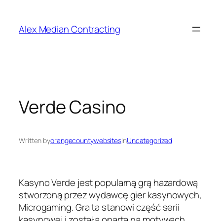
Alex Median Contracting
Verde Casino
Written by
orangecountywebsites
in
Uncategorized
Kasyno Verde jest popularną grą hazardową
stworzoną przez wydawcę gier kasynowych,
Microgaming. Gra ta stanowi część serii
kasynowej i została oparta na motywach