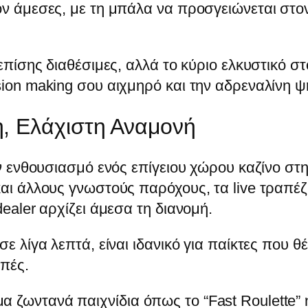
όν άμεσες, με τη μπάλα να προσγειώνεται στο
επίσης διαθέσιμες, αλλά το κύριο ελκυστικό στο
sion making σου αιχμηρό και την αδρεναλίνη ψ
η, Ελάχιστη Αναμονή
ον ενθουσιασμό ενός επίγειου χώρου καζίνο σ
και άλλους γνωστούς παρόχους, τα live τραπέ
ealer αρχίζει άμεσα τη διανομή.
ε λίγα λεπτά, είναι ιδανικό για παίκτες που 
πές.
ζωντανά παιχνίδια όπως το “Fast Roulette” ή