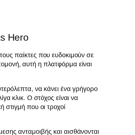
as Hero
 τους παίκτες που ευδοκιμούν σε
πομονή, αυτή η πλατφόρμα είναι
υτερόλεπτα, να κάνει ένα γρήγορο
γα κλικ. Ο στόχος είναι να
ή στιγμή που οι τροχοί
μεσης ανταμοιβής και αισθάνονται