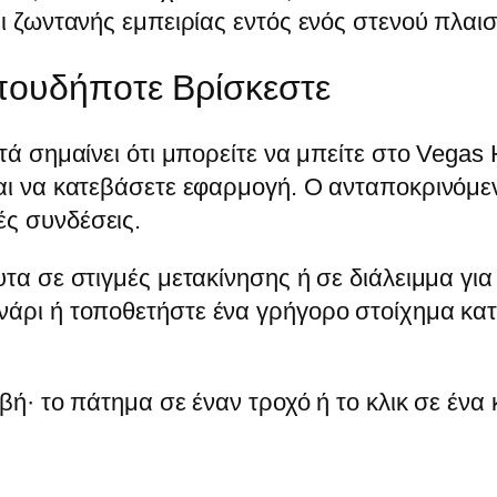
ι ζωντανής εμπειρίας εντός ενός στενού πλαισ
Οπουδήποτε Βρίσκεστε
ητά σημαίνει ότι μπορείτε να μπείτε στο Veg
αι να κατεβάσετε εφαρμογή. Ο ανταποκρινόμε
ς συνδέσεις.
τα σε στιγμές μετακίνησης ή σε διάλειμμα για
άρι ή τοποθετήστε ένα γρήγορο στοίχημα κατά
βή· το πάτημα σε έναν τροχό ή το κλικ σε ένα 