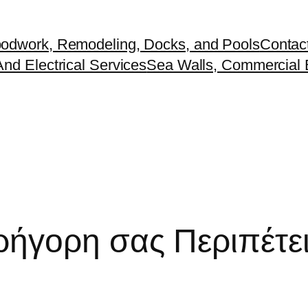
odwork, Remodeling, Docks, and Pools
Contac
nd Electrical Services
Sea Walls, Commercial B
ρήγορη σας Περιπέτει