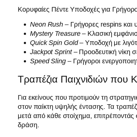
Κορυφαίες Πέντε Υποδοχές για Γρήγορο
Neon Rush
– Γρήγορες respins και 
Mystery Treasure
– Κλασική εμφάνισ
Quick Spin Gold
– Υποδοχή με λιγό
Jackpot Sprint
– Προοδευτική νίκη σ
Speed Sling
– Γρήγοροι ενεργοποιητέ
Τραπέζια Παιχνιδιών που 
Για εκείνους που προτιμούν τη στρατηγι
στον παίκτη υψηλής έντασης. Τα τραπέζι
μετά από κάθε στοίχημα, επιτρέποντάς 
δράση.