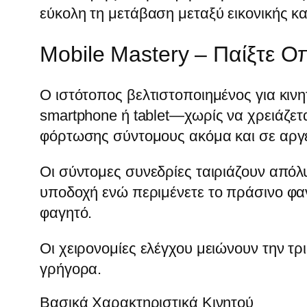
εύκολη τη μετάβαση μεταξύ εικονικής κα
Mobile Mastery – Παίξτε 
Ο ιστότοπος βελτιστοποιημένος για κιν
smartphone ή tablet—χωρίς να χρειάζετ
φόρτωσης σύντομους ακόμα και σε αργέ
Οι σύντομες συνεδρίες ταιριάζουν απόλυ
υποδοχή ενώ περιμένετε το πράσινο φαν
φαγητό.
Οι χειρονομίες ελέγχου μειώνουν την τρι
γρήγορα.
Βασικά Χαρακτηριστικά Κινητού