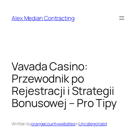
Alex Median Contracting
Vavada Casino:
Przewodnik po
Rejestracji i Strategii
Bonusowej – Pro Tipy
Written by
orangecountywebsites
in
Uncategorized