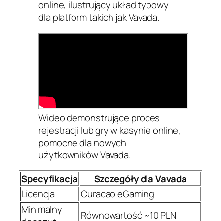
online, ilustrujący układ typowy
dla platform takich jak Vavada.
Wideo demonstrujące proces
rejestracji lub gry w kasynie online,
pomocne dla nowych
użytkowników Vavada.
Specyfikacja
Szczegóły dla Vavada
Licencja
Curacao eGaming
Minimalny
Równowartość ~10 PLN