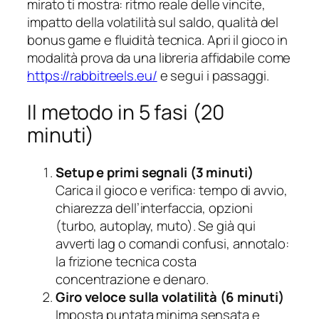
mirato ti mostra: ritmo reale delle vincite,
impatto della volatilità sul saldo, qualità del
bonus game e fluidità tecnica. Apri il gioco in
modalità prova da una libreria affidabile come
https://rabbitreels.eu/
e segui i passaggi.
Il metodo in 5 fasi (20
minuti)
Setup e primi segnali (3 minuti)
Carica il gioco e verifica: tempo di avvio,
chiarezza dell’interfaccia, opzioni
(turbo, autoplay, muto). Se già qui
avverti lag o comandi confusi, annotalo:
la frizione tecnica costa
concentrazione e denaro.
Giro veloce sulla volatilità (6 minuti)
Imposta puntata minima sensata e