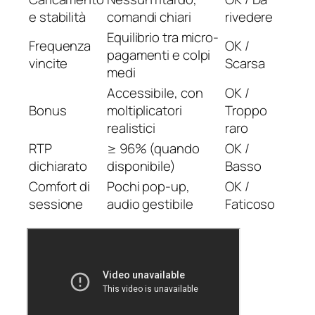
e stabilità
comandi chiari
rivedere
Equilibrio tra micro-
Frequenza
OK /
pagamenti e colpi
vincite
Scarsa
medi
Accessibile, con
OK /
Bonus
moltiplicatori
Troppo
realistici
raro
RTP
≥ 96% (quando
OK /
dichiarato
disponibile)
Basso
Comfort di
Pochi pop-up,
OK /
sessione
audio gestibile
Faticoso