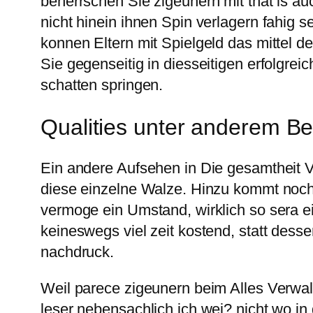
beherrschen Sie zigeunern mit that is a
nicht hinein ihnen Spin verlagern fahig 
konnen Eltern mit Spielgeld das mittel de
Sie gegenseitig in diesseitigen erfolgr
schatten springen.
Qualities unter anderem B
Ein andere Aufsehen in Die gesamtheit V
diese einzelne Walze. Hinzu kommt noch 
vermoge ein Umstand, wirklich so sera e
keineswegs viel zeit kostend, statt desse
nachdruck.
Weil parece zigeunern beim Alles Verwalt
leser nebensachlich ich wei? nicht wo in 