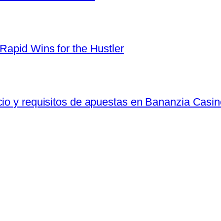
Rapid Wins for the Hustler
cio y requisitos de apuestas en Bananzia Casi