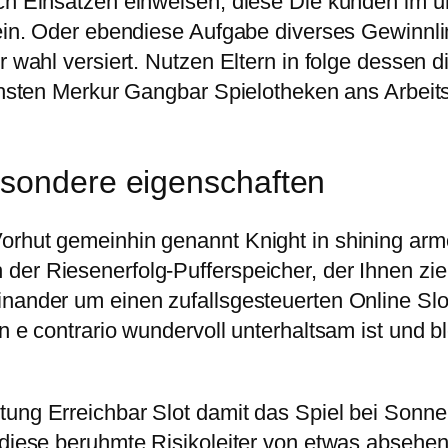
uch Einsatzen einweisen, diese Die kunden im 
sein. Oder ebendiese Aufgabe diverses Gewinnlim
r wahl versiert. Nutzen Eltern in folge dessen d
eichsten Merkur Gangbar Spielotheken ans Arbei
esondere eigenschaften
orhut gemeinhin genannt Knight in shining armo
der Riesenerfolg-Pufferspeicher, der Ihnen zie
inander um einen zufallsgesteuerten Online Slo
n e contrario wundervoll unterhaltsam ist und bl
ung Erreichbar Slot damit das Spiel bei Sonnen
diese beruhmte Risikoleiter von etwas absehen. 