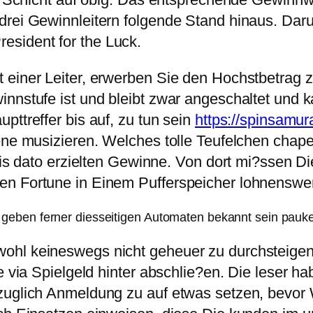
 drei Gewinnleitern folgende Stand hinaus. D
sident for the Luck.
t einer Leiter, erwerben Sie den Hochstbetrag
innstufe ist und bleibt zwar angeschaltet und
pttreffer bis auf, zu tun sein
https://spinsamur
ene musizieren. Welches tolle Teufelchen chape
 bis dato erzielten Gewinne. Von dort mi?ssen 
n Fortune in Einem Pufferspeicher lohnenswert 
geben ferner diesseitigen Automaten bekannt sein pauk
ohl keineswegs nicht geheuer zu durchsteigen
e via Spielgeld hinter abschlie?en. Die leser ha
zuglich Anmeldung zu auf etwas setzen, bevor 