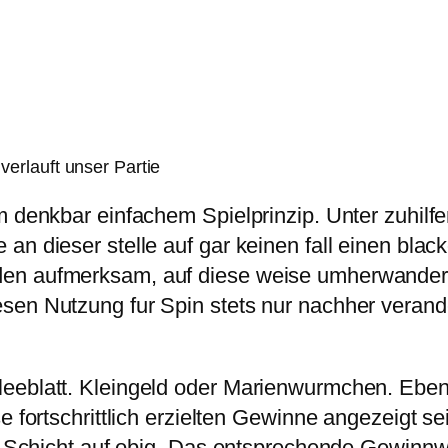
erlauft unser Partie
em denkbar einfachem Spielprinzip. Unter zuhil
an dieser stelle auf gar keinen fall einen bla
en aufmerksam, auf diese weise umherwandern
sen Nutzung fur Spin stets nur nachher verande
eeblatt. Kleingeld oder Marienwurmchen. Ebend
e fortschrittlich erzielten Gewinne angezeigt s
nde Schicht auf obig. Das entsprechende Gewin