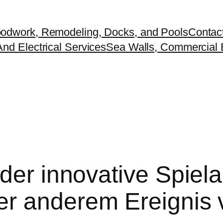
odwork, Remodeling, Docks, and Pools
Contac
nd Electrical Services
Sea Walls, Commercial B
 der innovative Spiel
er anderem Ereignis 