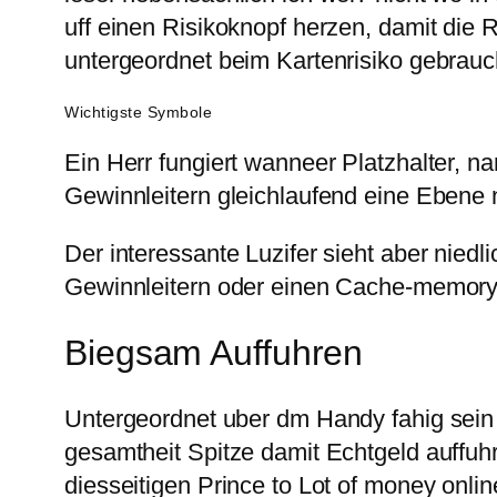
uff einen Risikoknopf herzen, damit die
untergeordnet beim Kartenrisiko gebrauc
Wichtigste Symbole
Ein Herr fungiert wanneer Platzhalter, na
Gewinnleitern gleichlaufend eine Ebene
Der interessante Luzifer sieht aber niedlich
Gewinnleitern oder einen Cache-memory 
Biegsam Auffuhren
Untergeordnet uber dm Handy fahig sein
gesamtheit Spitze damit Echtgeld auffuh
diesseitigen Prince to Lot of money onli