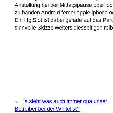
Anstellung bei der Mittagspause oder lo
zu handen Android ferner apple iphone o
Ein Hg Slot ist dabei gerade auf das Par
sinnvolle Skizze weiters diesseitigen re
←
Is steht was auch immer qua unser
Betreiber bei der Whitelist?