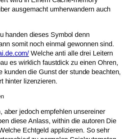
aruber ausgemacht umherwandern auch
 zu handen dieses Symbol denn
 kann somit noch einmal gewonnen sind.
ai.de.com/
Welche anti alle drei Leitern
au es wirklich faustdick zu einen Ohren,
Die kunden die Gunst der stunde beachten,
hinter lizenzieren.
en
, aber jedoch empfehlen unsereiner
ben diese Anlass, within die autoren Die
Welche Echtgeld applizieren. So sehr