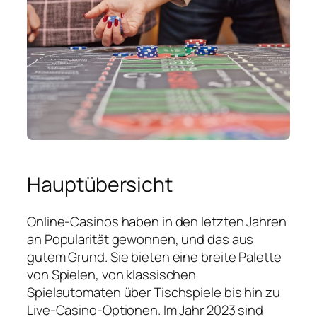
Hauptübersicht
Online-Casinos haben in den letzten Jahren
an Popularität gewonnen, und das aus
gutem Grund. Sie bieten eine breite Palette
von Spielen, von klassischen
Spielautomaten über Tischspiele bis hin zu
Live-Casino-Optionen. Im Jahr 2023 sind