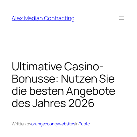
Alex Median Contracting
Ultimative Casino-
Bonusse: Nutzen Sie
die besten Angebote
des Jahres 2026
Written by
orangecountywebsites
in
Public