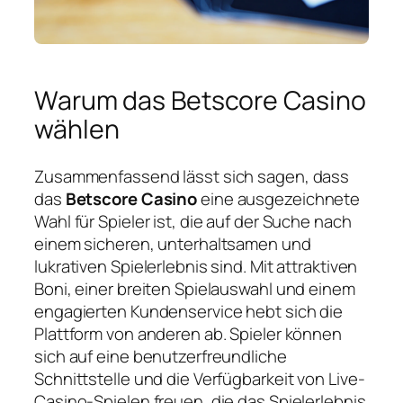
Warum das Betscore Casino
wählen
Zusammenfassend lässt sich sagen, dass
das
Betscore Casino
eine ausgezeichnete
Wahl für Spieler ist, die auf der Suche nach
einem sicheren, unterhaltsamen und
lukrativen Spielerlebnis sind. Mit attraktiven
Boni, einer breiten Spielauswahl und einem
engagierten Kundenservice hebt sich die
Plattform von anderen ab. Spieler können
sich auf eine benutzerfreundliche
Schnittstelle und die Verfügbarkeit von Live-
Casino-Spielen freuen, die das Spielerlebnis