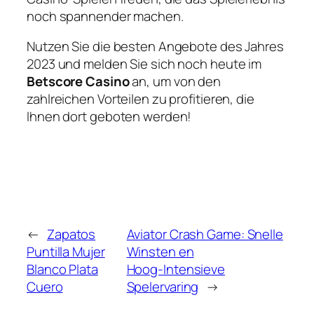
noch spannender machen.
Nutzen Sie die besten Angebote des Jahres
2023 und melden Sie sich noch heute im
Betscore Casino
an, um von den
zahlreichen Vorteilen zu profitieren, die
Ihnen dort geboten werden!
←
Zapatos
Aviator Crash Game: Snelle
Puntilla Mujer
Winsten en
Blanco Plata
Hoog‑Intensieve
Cuero
Spelervaring
→