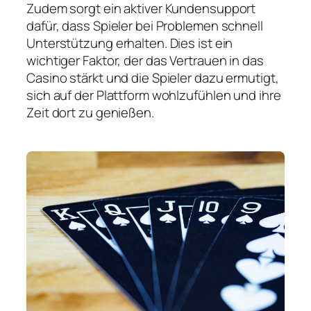
Zudem sorgt ein aktiver Kundensupport
dafür, dass Spieler bei Problemen schnell
Unterstützung erhalten. Dies ist ein
wichtiger Faktor, der das Vertrauen in das
Casino stärkt und die Spieler dazu ermutigt,
sich auf der Plattform wohlzufühlen und ihre
Zeit dort zu genießen.