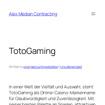
Alex Median Contracting
TotoGaming
Written by
orangecountywebsites
in
Uncategorized
In einer Welt der Vielfalt und Auswahl, steht
TotoGaming als Online-Casino-Markenname
für Glaubwürdigkeit und Zuverlässigkeit. Mit
seiner breiten Palette an Spielen, attraktiven