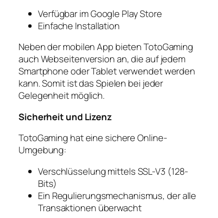
Verfügbar im Google Play Store
Einfache Installation
Neben der mobilen App bieten TotoGaming
auch Webseitenversion an, die auf jedem
Smartphone oder Tablet verwendet werden
kann. Somit ist das Spielen bei jeder
Gelegenheit möglich.
Sicherheit und Lizenz
TotoGaming hat eine sichere Online-
Umgebung:
Verschlüsselung mittels SSL-V3 (128-
Bits)
Ein Regulierungsmechanismus, der alle
Transaktionen überwacht