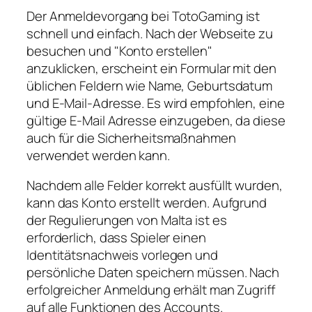
Der Anmeldevorgang bei TotoGaming ist
schnell und einfach. Nach der Webseite zu
besuchen und "Konto erstellen"
anzuklicken, erscheint ein Formular mit den
üblichen Feldern wie Name, Geburtsdatum
und E-Mail-Adresse. Es wird empfohlen, eine
gültige E-Mail Adresse einzugeben, da diese
auch für die Sicherheitsmaßnahmen
verwendet werden kann.
Nachdem alle Felder korrekt ausfüllt wurden,
kann das Konto erstellt werden. Aufgrund
der Regulierungen von Malta ist es
erforderlich, dass Spieler einen
Identitätsnachweis vorlegen und
persönliche Daten speichern müssen. Nach
erfolgreicher Anmeldung erhält man Zugriff
auf alle Funktionen des Accounts.