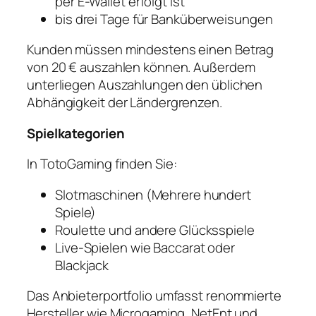
per E-Wallet erfolgt ist
bis drei Tage für Banküberweisungen
Kunden müssen mindestens einen Betrag
von 20 € auszahlen können. Außerdem
unterliegen Auszahlungen den üblichen
Abhängigkeit der Ländergrenzen.
Spielkategorien
In TotoGaming finden Sie:
Slotmaschinen (Mehrere hundert
Spiele)
Roulette und andere Glücksspiele
Live-Spielen wie Baccarat oder
Blackjack
Das Anbieterportfolio umfasst renommierte
Hersteller wie Microgaming, NetEnt und