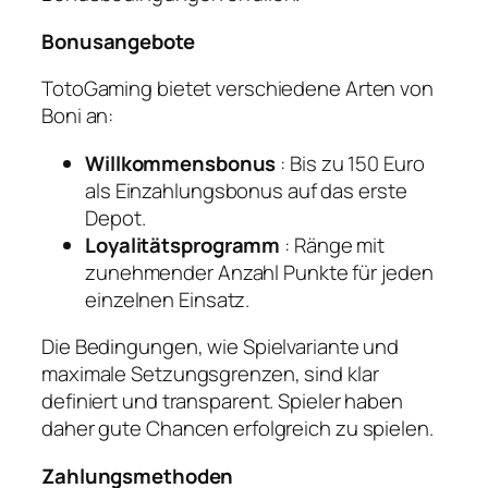
Bonusangebote
TotoGaming bietet verschiedene Arten von
Boni an:
Willkommensbonus
: Bis zu 150 Euro
als Einzahlungsbonus auf das erste
Depot.
Loyalitätsprogramm
: Ränge mit
zunehmender Anzahl Punkte für jeden
einzelnen Einsatz.
Die Bedingungen, wie Spielvariante und
maximale Setzungsgrenzen, sind klar
definiert und transparent. Spieler haben
daher gute Chancen erfolgreich zu spielen.
Zahlungsmethoden