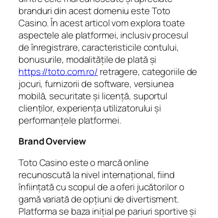
branduri din acest domeniu este Toto
Casino. În acest articol vom explora toate
aspectele ale platformei, inclusiv procesul
de înregistrare, caracteristicile contului,
bonusurile, modalitățile de plată și
https://toto.com.ro/
retragere, categoriile de
jocuri, furnizorii de software, versiunea
mobilă, securitate și licență, suportul
clienților, experiența utilizatorului și
performanțele platformei.
Brand Overview
Toto Casino este o marcă online
recunoscută la nivel internațional, fiind
înființată cu scopul de a oferi jucătorilor o
gamă variată de opțiuni de divertisment.
Platforma se baza inițial pe pariuri sportive și