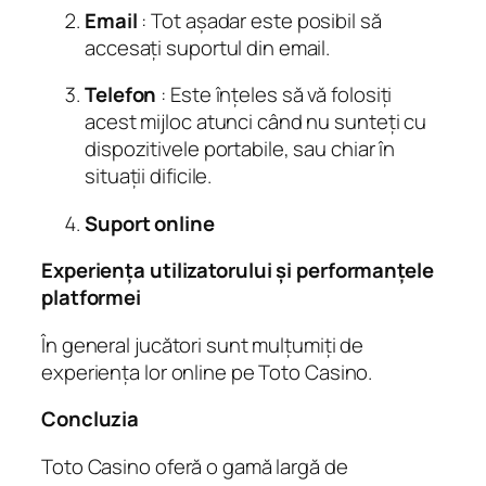
Email
: Tot așadar este posibil să
accesați suportul din email.
Telefon
: Este înțeles să vă folosiți
acest mijloc atunci când nu sunteți cu
dispozitivele portabile, sau chiar în
situații dificile.
Suport online
Experiența utilizatorului și performanțele
platformei
În general jucători sunt mulțumiți de
experiența lor online pe Toto Casino.
Concluzia
Toto Casino oferă o gamă largă de