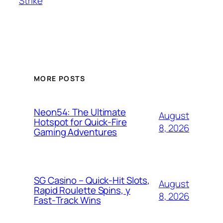
Strike
MORE POSTS
Neon54: The Ultimate
August
Hotspot for Quick‑Fire
8, 2026
Gaming Adventures
SG Casino – Quick‑Hit Slots,
August
Rapid Roulette Spins, y
8, 2026
Fast‑Track Wins