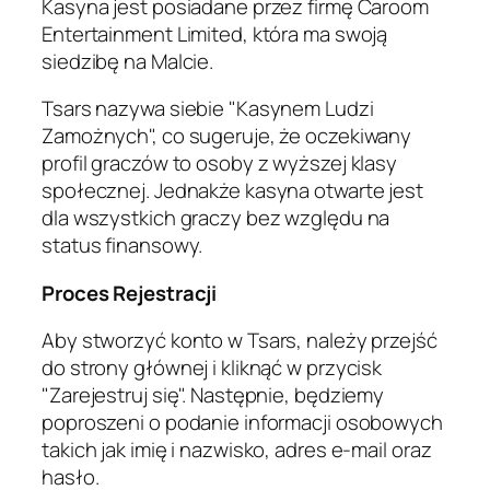
Kasyna jest posiadane przez firmę Caroom
Entertainment Limited, która ma swoją
siedzibę na Malcie.
Tsars nazywa siebie "Kasynem Ludzi
Zamożnych", co sugeruje, że oczekiwany
profil graczów to osoby z wyższej klasy
społecznej. Jednakże kasyna otwarte jest
dla wszystkich graczy bez względu na
status finansowy.
Proces Rejestracji
Aby stworzyć konto w Tsars, należy przejść
do strony głównej i kliknąć w przycisk
"Zarejestruj się". Następnie, będziemy
poproszeni o podanie informacji osobowych
takich jak imię i nazwisko, adres e-mail oraz
hasło.