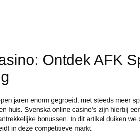
asino: Ontdek AFK Sp
ng
open jaren enorm gegroeid, met steeds meer sp
n huis. Svenska online casino’s zijn hierbij ee
ntrekkelijke bonussen. In dit artikel duiken we
idt in deze competitieve markt.