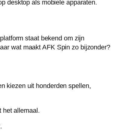
op desktop als mobiele apparaten.
 platform staat bekend om zijn
 Maar wat maakt AFK Spin zo bijzonder?
n kiezen uit honderden spellen,
 het allemaal.
.