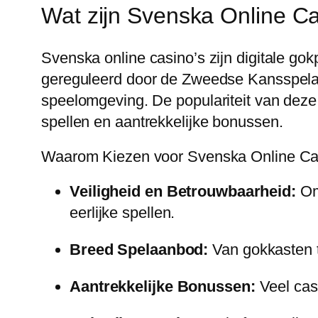
Wat zijn Svenska Online Ca
Svenska online casino’s zijn digitale gok
gereguleerd door de Zweedse Kansspelauto
speelomgeving. De populariteit van deze 
spellen en aantrekkelijke bonussen.
Waarom Kiezen voor Svenska Online Ca
Veiligheid en Betrouwbaarheid:
Omd
eerlijke spellen.
Breed Spelaanbod:
Van gokkasten to
Aantrekkelijke Bonussen:
Veel cas