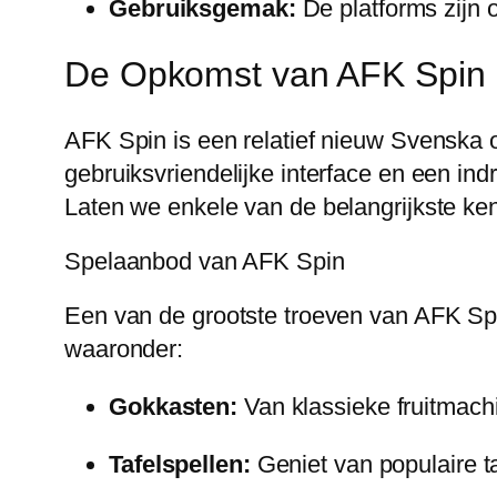
Gebruiksgemak:
De platforms zijn 
De Opkomst van AFK Spin
AFK Spin is een relatief nieuw Svenska on
gebruiksvriendelijke interface en een i
Laten we enkele van de belangrijkste ke
Spelaanbod van AFK Spin
Een van de grootste troeven van AFK Spi
waaronder:
Gokkasten:
Van klassieke fruitmachi
Tafelspellen:
Geniet van populaire ta