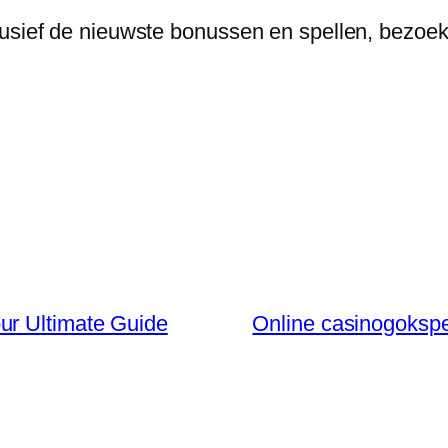
lusief de nieuwste bonussen en spellen, bezoe
ur Ultimate Guide
Online casinogokspe