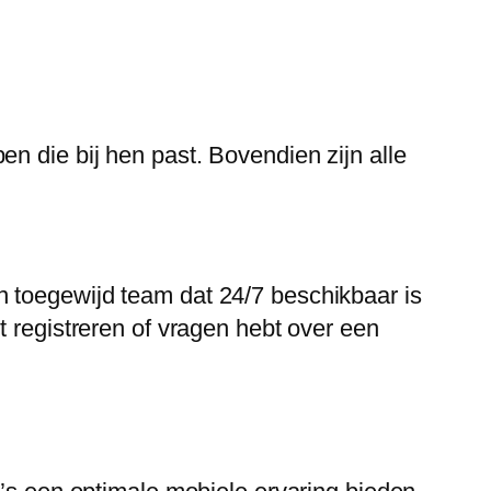
n die bij hen past. Bovendien zijn alle
n toegewijd team dat 24/7 beschikbaar is
t registreren of vragen hebt over een