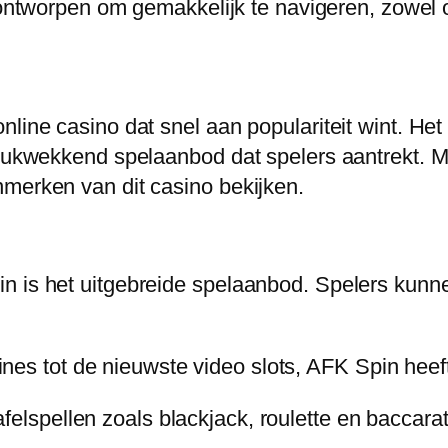
ontworpen om gemakkelijk te navigeren, zowel 
line casino dat snel aan populariteit wint. Het
ndrukwekkend spelaanbod dat spelers aantrekt.
nmerken van dit casino bekijken.
n is het uitgebreide spelaanbod. Spelers kunne
nes tot de nieuwste video slots, AFK Spin heeft
felspellen zoals blackjack, roulette en baccarat