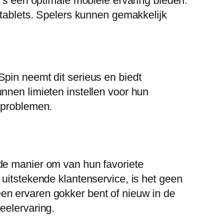
o’s een optimale mobiele ervaring bieden.
 tablets. Spelers kunnen gemakkelijk
pin neemt dit serieus en biedt
nnen limieten instellen voor hun
okproblemen.
de manier om van hun favoriete
uitstekende klantenservice, is het geen
en ervaren gokker bent of nieuw in de
eelervaring.