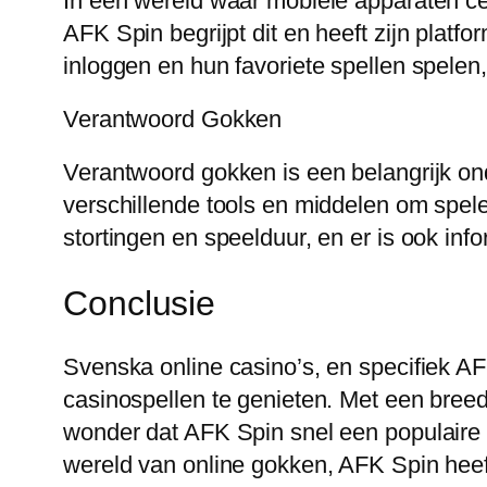
In een wereld waar mobiele apparaten cen
AFK Spin begrijpt dit en heeft zijn plat
inloggen en hun favoriete spellen spelen,
Verantwoord Gokken
Verantwoord gokken is een belangrijk ond
verschillende tools en middelen om spele
stortingen en speelduur, en er is ook in
Conclusie
Svenska online casino’s, en specifiek A
casinospellen te genieten. Met een breed
wonder dat AFK Spin snel een populaire 
wereld van online gokken, AFK Spin heeft