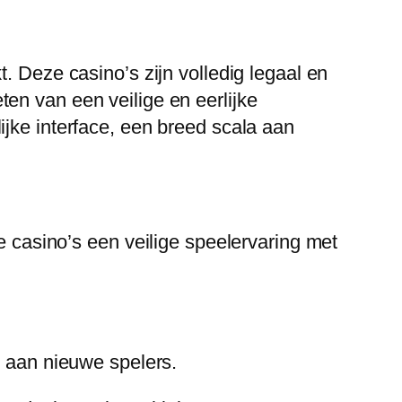
. Deze casino’s zijn volledig legaal en
en van een veilige en eerlijke
ijke interface, een breed scala aan
 casino’s een veilige speelervaring met
 aan nieuwe spelers.