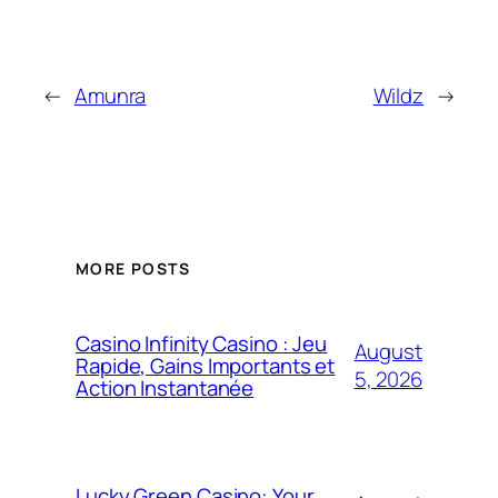
←
Amunra
Wildz
→
MORE POSTS
Casino Infinity Casino : Jeu
August
Rapide, Gains Importants et
5, 2026
Action Instantanée
Lucky Green Casino: Your