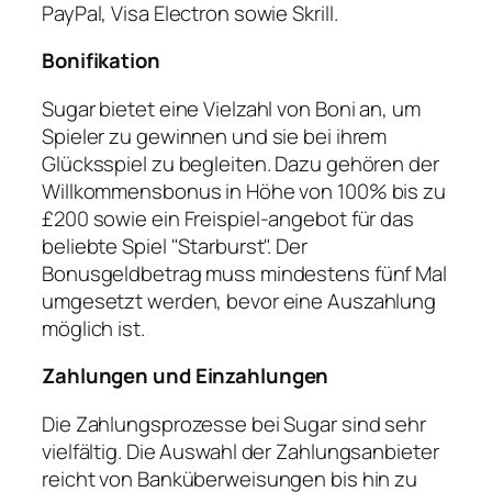
PayPal, Visa Electron sowie Skrill.
Bonifikation
Sugar bietet eine Vielzahl von Boni an, um
Spieler zu gewinnen und sie bei ihrem
Glücksspiel zu begleiten. Dazu gehören der
Willkommensbonus in Höhe von 100% bis zu
£200 sowie ein Freispiel-angebot für das
beliebte Spiel "Starburst". Der
Bonusgeldbetrag muss mindestens fünf Mal
umgesetzt werden, bevor eine Auszahlung
möglich ist.
Zahlungen und Einzahlungen
Die Zahlungsprozesse bei Sugar sind sehr
vielfältig. Die Auswahl der Zahlungsanbieter
reicht von Banküberweisungen bis hin zu