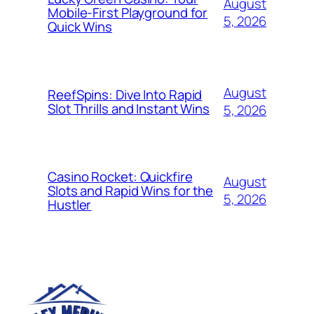
August
Mobile‑First Playground for
5, 2026
Quick Wins
August
ReefSpins: Dive Into Rapid
Slot Thrills and Instant Wins
5, 2026
Casino Rocket: Quickfire
August
Slots and Rapid Wins for the
5, 2026
Hustler