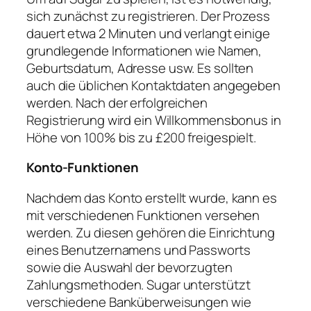
sich zunächst zu registrieren. Der Prozess
dauert etwa 2 Minuten und verlangt einige
grundlegende Informationen wie Namen,
Geburtsdatum, Adresse usw. Es sollten
auch die üblichen Kontaktdaten angegeben
werden. Nach der erfolgreichen
Registrierung wird ein Willkommensbonus in
Höhe von 100% bis zu £200 freigespielt.
Konto-Funktionen
Nachdem das Konto erstellt wurde, kann es
mit verschiedenen Funktionen versehen
werden. Zu diesen gehören die Einrichtung
eines Benutzernamens und Passworts
sowie die Auswahl der bevorzugten
Zahlungsmethoden. Sugar unterstützt
verschiedene Banküberweisungen wie