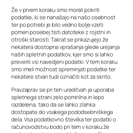
Že v prvem koraku smo morali pokriti
podatke, ki se nanašajo na našo osebnost
ter po potrebi je bilo vedno bolje vzeti
pomen posebej tisti datoteke z rojstni in
otroški starosti. Takrat se prikazujejo že
nekatera dostopna vprašanja glede urejanja
naših spletnih podatkov, kjer smo si lahko
preverili vsi navedjeni podatki. V tem koraku
smo imeli možnost spreminjati podatke ter
nekatere stvari tudi označiti kot za skrito.
Pravzaprav se pri teh ureditvah je uporaba
spletnega strani zelo pomirilna in lepo
razdelena, tako da se lahko zlahka
dostopate do vsakega pododsebniškega
dela. Vsa podatkovno številka ter podatki o
računovodstvu bodo pri tem v koraku že