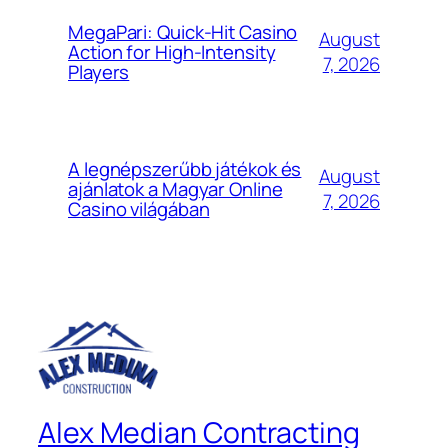
MegaPari: Quick‑Hit Casino
August
Action for High‑Intensity
7, 2026
Players
A legnépszerűbb játékok és
August
ajánlatok a Magyar Online
7, 2026
Casino világában
Alex Median Contracting