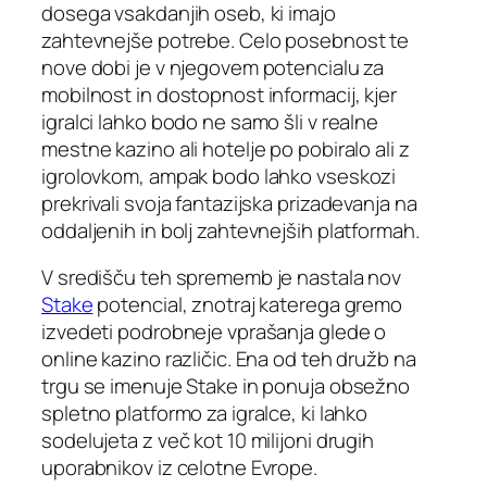
dosega vsakdanjih oseb, ki imajo
zahtevnejše potrebe. Celo posebnost te
nove dobi je v njegovem potencialu za
mobilnost in dostopnost informacij, kjer
igralci lahko bodo ne samo šli v realne
mestne kazino ali hotelje po pobiralo ali z
igrolovkom, ampak bodo lahko vseskozi
prekrivali svoja fantazijska prizadevanja na
oddaljenih in bolj zahtevnejših platformah.
V središču teh sprememb je nastala nov
Stake
potencial, znotraj katerega gremo
izvedeti podrobneje vprašanja glede o
online kazino različic. Ena od teh družb na
trgu se imenuje Stake in ponuja obsežno
spletno platformo za igralce, ki lahko
sodelujeta z več kot 10 milijoni drugih
uporabnikov iz celotne Evrope.