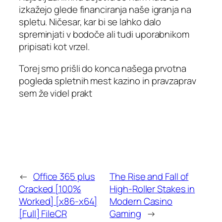
izkažejo glede financiranja naše igranja na
spletu. Ničesar, kar bi se lahko dalo
spreminjati v bodoče ali tudi uporabnikom
pripisati kot vrzel.
Torej smo prišli do konca našega prvotna
pogleda spletnih mest kazino in pravzaprav
sem že videl prakt
←
Office 365 plus
The Rise and Fall of
Cracked [100%
High-Roller Stakes in
Worked] [x86-x64]
Modern Casino
[Full] FileCR
Gaming
→