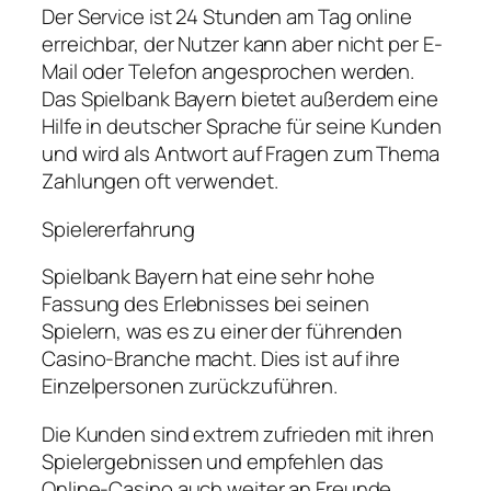
Der Service ist 24 Stunden am Tag online
erreichbar, der Nutzer kann aber nicht per E-
Mail oder Telefon angesprochen werden.
Das Spielbank Bayern bietet außerdem eine
Hilfe in deutscher Sprache für seine Kunden
und wird als Antwort auf Fragen zum Thema
Zahlungen oft verwendet.
Spielererfahrung
Spielbank Bayern hat eine sehr hohe
Fassung des Erlebnisses bei seinen
Spielern, was es zu einer der führenden
Casino-Branche macht. Dies ist auf ihre
Einzelpersonen zurückzuführen.
Die Kunden sind extrem zufrieden mit ihren
Spielergebnissen und empfehlen das
Online-Casino auch weiter an Freunde.