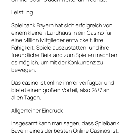
Leistung
Spielbank Bayern hat sich erfolgreich von
einem kleinen Landhaus in ein Casino für
eine Million Mitglieder entwickelt. Ihre
Fähigkeit, Spiele auszustatten, und ihre
freundliche Beistand zum Spielen machten
es möglich, um mit der Konkurrenz zu
bewegen.
Das casino ist online immer verfügbar und
bietet einen großen Vorteil, also 24/7 an
allen Tagen.
Allgemeiner Eindruck
Insgesamt kann man sagen, dass Spielbank
Bayern eines der besten Online Casinos ist.