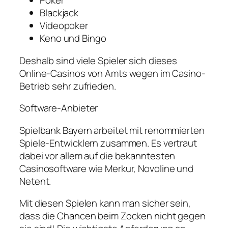
Poker
Blackjack
Videopoker
Keno und Bingo
Deshalb sind viele Spieler sich dieses
Online-Casinos von Amts wegen im Casino-
Betrieb sehr zufrieden.
Software-Anbieter
Spielbank Bayern arbeitet mit renommierten
Spiele-Entwicklern zusammen. Es vertraut
dabei vor allem auf die bekanntesten
Casinosoftware wie Merkur, Novoline und
Netent.
Mit diesen Spielen kann man sicher sein,
dass die Chancen beim Zocken nicht gegen