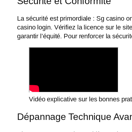
Sécurité et Conformité
La sécurité est primordiale : Sg casino o
casino login. Vérifiez la licence sur le s
garantir l’équité. Pour renforcer la sécur
Vidéo explicative sur les bonnes prat
Dépannage Technique Ava