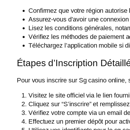
Confirmez que votre région autorise l
Assurez-vous d’avoir une connexion I
Lisez les conditions générales, not
Vérifiez les méthodes de paiement acc
Téléchargez l’application mobile si di
Étapes d’Inscription Détaill
Pour vous inscrire sur Sg casino online, 
Visitez le site officiel via le lien fourni
Cliquez sur “S’inscrire” et remplisse
Vérifiez votre compte via un email de
Effectuez un premier dépôt pour acti