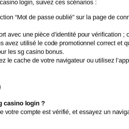
asino login, suivez ces scénarios :
nction “Mot de passe oublié” sur la page de conne
t avec une pièce d’identité pour vérification ;
s avez utilisé le code promotionnel correct et q
pour les sg casino bonus.
z le cache de votre navigateur ou utilisez l’ap
)
 casino login ?
e votre compte est vérifié, et essayez un navigat