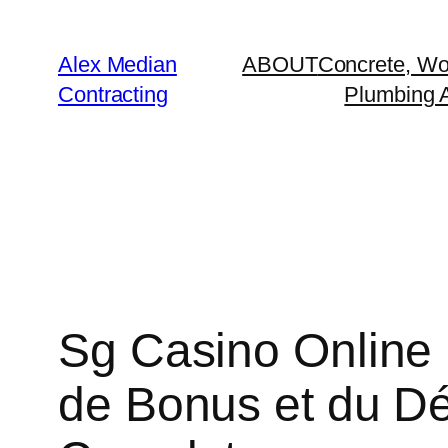
Alex Median
ABOUT
Concrete, Wo
Contracting
Plumbing A
Sg Casino Online
de Bonus et du D