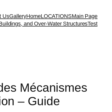
t Us
Gallery
Home
LOCATIONS
Main Page
uildings, and Over-Water Structures
Test
 des Mécanismes
ion – Guide