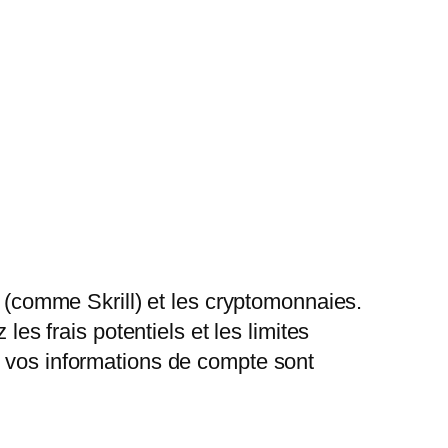
s (comme Skrill) et les cryptomonnaies.
les frais potentiels et les limites
e vos informations de compte sont