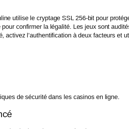
nline utilise le cryptage SSL 256-bit pour proté
ite pour confirmer la légalité. Les jeux sont au
ité, activez l’authentification à deux facteurs e
iques de sécurité dans les casinos en ligne.
ncé