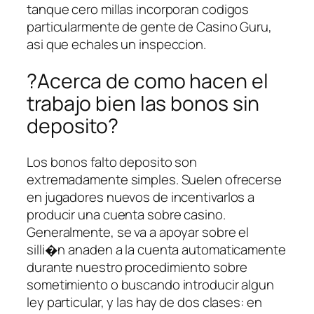
tanque cero millas incorporan codigos
particularmente de gente de Casino Guru,
asi que echales un inspeccion.
?Acerca de como hacen el
trabajo bien las bonos sin
deposito?
Los bonos falto deposito son
extremadamente simples. Suelen ofrecerse
en jugadores nuevos de incentivarlos a
producir una cuenta sobre casino.
Generalmente, se va a apoyar sobre el
silli�n anaden a la cuenta automaticamente
durante nuestro procedimiento sobre
sometimiento o buscando introducir algun
ley particular, y las hay de dos clases: en