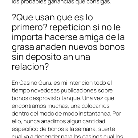
los probables ganancias que consigas.
?Que usan que es lo
primero? repeticion si no le
importa hacerse amiga de la
grasa anaden nuevos bonos
sin deposito an una
relacion?
En Casino Guru, es mi intencion todo el
tiempo novedosas publicaciones sobre
bonos desprovisto tanque. Una vez que
encontramos muchas, una colocamos
dentro del modo de modo instantanea. Por
ello, nunca anadimos algun cantidad
especifico de bonos a la semana, suerte
cual va a depender para los casinos cual los