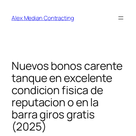
Alex Median Contracting
Nuevos bonos carente
tanque en excelente
condicion fisica de
reputacion o en la
barra giros gratis
(2025)