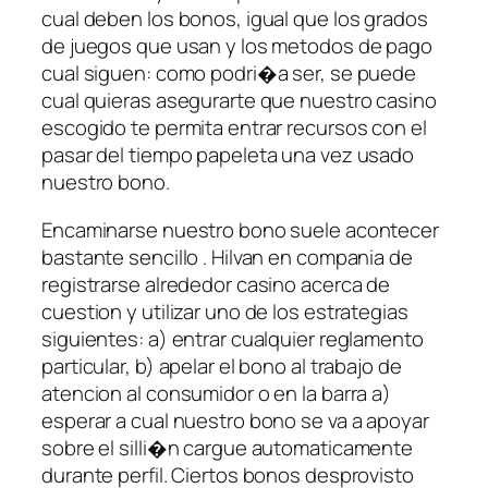
cual deben los bonos, igual que los grados
de juegos que usan y los metodos de pago
cual siguen: como podri�a ser, se puede
cual quieras asegurarte que nuestro casino
escogido te permita entrar recursos con el
pasar del tiempo papeleta una vez usado
nuestro bono.
Encaminarse nuestro bono suele acontecer
bastante sencillo . Hilvan en compania de
registrarse alrededor casino acerca de
cuestion y utilizar uno de los estrategias
siguientes: a) entrar cualquier reglamento
particular, b) apelar el bono al trabajo de
atencion al consumidor o en la barra a)
esperar a cual nuestro bono se va a apoyar
sobre el silli�n cargue automaticamente
durante perfil. Ciertos bonos desprovisto