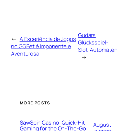
Gudars
←
A Experiência de Jogos
Glücksspiel-
no GGBet é Imponente e
Slot-Automaten
Aventurosa
→
MORE POSTS
SawSpin Casino: Quick‑Hit
August
Gaming for the On‑The‑Go