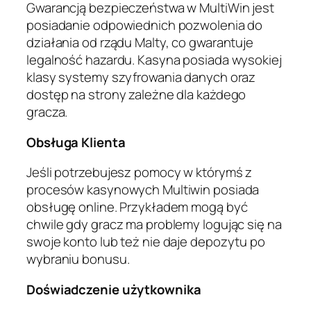
Gwarancją bezpieczeństwa w MultiWin jest
posiadanie odpowiednich pozwolenia do
działania od rządu Malty, co gwarantuje
legalność hazardu. Kasyna posiada wysokiej
klasy systemy szyfrowania danych oraz
dostęp na strony zależne dla każdego
gracza.
Obsługa Klienta
Jeśli potrzebujesz pomocy w którymś z
procesów kasynowych Multiwin posiada
obsługę online. Przykładem mogą być
chwile gdy gracz ma problemy logując się na
swoje konto lub też nie daje depozytu po
wybraniu bonusu.
Doświadczenie użytkownika