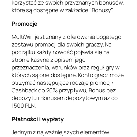
korzystać ze swoich przyznanych bonusów,
które są dostępne w zakładce "Bonusy".
Promocje
MultiWin jest znany z oferowania bogatego
zestawu promocji dla swoich graczy. Na
początku każdy nowość pojawia się na
stronie kasyna z opisem jego
przeznaczenia, warunków oraz reguł gry w
których są one dostępne. Konto gracz może
otrzymać następujące rodzaje promocji:
Cashback do 20% przypływu, Bonus bez
depozytu i Bonusem depozytowym aż do
1500 PLN.
Płatności i wypłaty
Jednym z najważniejszych elementów