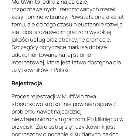
MultiWin to jedna z najbardziej
rozpoznawalnych i renomowanych marek
kasyn online w branży. Powstała ona kilka lat
temu, ale od tego czasu nieustannie rozwija
się i dostarcza swoim graczom wysokiej
jakości usług oraz atrakcyjne promocje.
Szczegóły dotyczące marki są dobrze
udokumentowane na jej stronie
internetowej, która jest łatwo dostępna dla
użytkowników z Polski.
Rejestracja
Proces rejestracji w MultiWin trwa
stosunkowo krótko i nie powinien sprawić
problemu nawet najbardziej
niewtajemniczonym graczom. Po kliknięciu w
przycisk "Zarejestruj się", użytkownik jest
poproszony o podanie kilku danych, takich