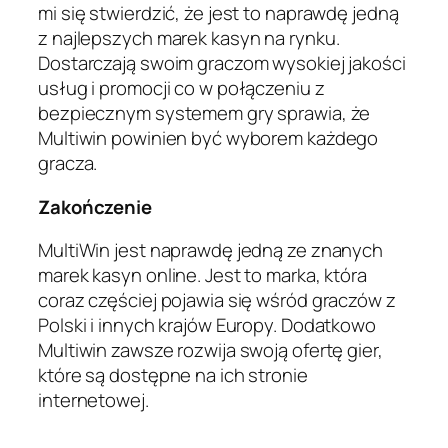
mi się stwierdzić, że jest to naprawdę jedną
z najlepszych marek kasyn na rynku.
Dostarczają swoim graczom wysokiej jakości
usług i promocji co w połączeniu z
bezpiecznym systemem gry sprawia, że
Multiwin powinien być wyborem każdego
gracza.
Zakończenie
MultiWin jest naprawdę jedną ze znanych
marek kasyn online. Jest to marka, która
coraz częściej pojawia się wśród graczów z
Polski i innych krajów Europy. Dodatkowo
Multiwin zawsze rozwija swoją ofertę gier,
które są dostępne na ich stronie
internetowej.