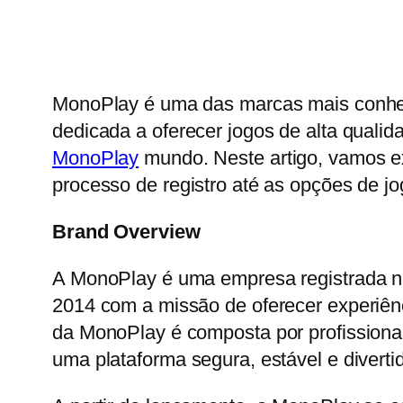
MonoPlay é uma das marcas mais conhec
dedicada a oferecer jogos de alta quali
MonoPlay
mundo. Neste artigo, vamos e
processo de registro até as opções de jo
Brand Overview
A MonoPlay é uma empresa registrada na 
2014 com a missão de oferecer experiênc
da MonoPlay é composta por profissionai
uma plataforma segura, estável e diverti