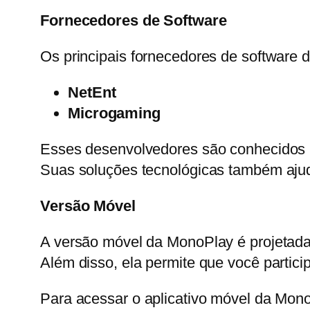
Fornecedores de Software
Os principais fornecedores de software
NetEnt
Microgaming
Esses desenvolvedores são conhecidos po
Suas soluções tecnológicas também ajud
Versão Móvel
A versão móvel da MonoPlay é projetada 
Além disso, ela permite que você partici
Para acessar o aplicativo móvel da Mono