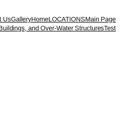
t Us
Gallery
Home
LOCATIONS
Main Page
uildings, and Over-Water Structures
Test