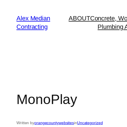
Alex Median
ABOUT
Concrete, Wo
Contracting
Plumbing A
MonoPlay
Written by
orangecountywebsites
in
Uncategorized