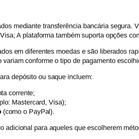
os mediante transferência bancária segura. V
Visa; A plataforma também suporta opções como 
ados em diferentes moedas e são liberados rap
 variam conforme o tipo de pagamento escolhid
ara depósito ou saque incluem:
nta corrente;
lo: Mastercard, Visa);
o
(como o PayPal).
 adicional para aqueles que escolherem método