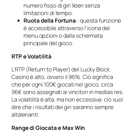
numero fisso di giri liberi senza
limitazioni di tempo.
Ruota della Fortuna
: questa funzione
è accessibile attraverso l’icona del
menu opzioni o dalla schermata
principale del gioco.
RTP e Volatilità
L’RTP (Return to Player) del Lucky Block
Casino è alto, ovvero il 96%. Ciò significa
che per ogni 100€ giocati nel gioco, circa
96€ sono assegnati ai vincitori in medias res.
La volatilità è alta, ma non eccessiva: ciò vuol
dire che i risultati dei giri saranno sempre
altalenanti.
Range di Giocata e Max Win