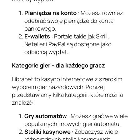
Pieniądze na konto
: Możesz również
odebrać swoje pieniądze do konta
bankowego.
E-wallets
: Portale takie jak Skrill,
Neteller i PayPal są dostępne jako
odbiorcą wypłat.
Kategorie gier – dla każdego gracz
Librabet to kasyno internetowe z szerokim
wyborem gier hazardowych. Poniżej
przedstawiamy kilka kategorii, które można
znaleźć:
Gry automatów
: Możesz grać we wiele
popularnych i nowych gier automatu.
Stoliki kasynowe
: Zobaczysz wiele
różnorodnych stolic kasynowych,