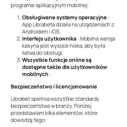
programie aplikacyjnym mobilnej:
Obsługiwane systemy operacyjne
:
App Librabeta działa na urządzeniach z
Androidem i iOS.
Interfejs użytkownika
: Mobilna wersja
kasyna jest wysoce niska, aby była
łatwa do obsługi.
Wszystkie funkcje online są
dostępne także dla użytkowników
mobilnych
.
Bezpieczeństwo i licencjonowanie
Librabet spełnia wszystkie standardy
bezpieczeństwa w branży. Poniżej
przedstawiam kilka elementów, które
dowodzą tego: