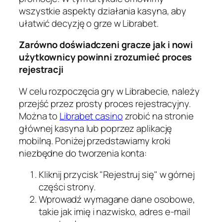
wszystkie aspekty działania kasyna, aby
ułatwić decyzję o grze w Librabet.
Zarówno doświadczeni gracze jak i nowi
użytkownicy powinni zrozumieć proces
rejestracji
W celu rozpoczęcia gry w Librabecie, należy
przejść przez prosty proces rejestracyjny.
Można to
Librabet casino
zrobić na stronie
głównej kasyna lub poprzez aplikację
mobilną. Poniżej przedstawiamy kroki
niezbędne do tworzenia konta:
Kliknij przycisk "Rejestruj się" w górnej
części strony.
Wprowadź wymagane dane osobowe,
takie jak imię i nazwisko, adres e-mail