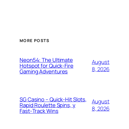
MORE POSTS
Neon54: The Ultimate
August
Hotspot for Quick‑Fire
8, 2026
Gaming Adventures
SG Casino – Quick‑Hit Slots,
August
Rapid Roulette Spins, y
8, 2026
Fast‑Track Wins