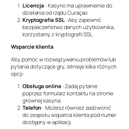
Licencja
: Kasyno ma uprawnienie do
działania od rządu Curaçao.
Kryptografia SSL
: Aby zapewnić
bezpieczeństwo danych użytkownika,
korzystamy z kryptografii SSL.
Wsparcie klienta
Aby pomóc w rozwiązywaniu problemów lub
pytania dotyczące gry, istnieje kilka różnych
opcji:
Obsługa online
: Zadaj pytanie
poprzez formularz kontaktu na stronie
głównej kasyna.
Telefon
: Możesz również zadzwonić
do zespołu wsparcia klienta pod numer
dostępny w aplikacji.