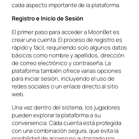
cada aspecto importante de la plataforma.
Registro e Inicio de Sesión
El primer paso para acceder a MoonBet es
crear una cuenta. El proceso de registro es
rápido y fácil, requiriendo solo algunos datos
básicos como nombre y apellidos, dirección
de correo electrónico y contraseña. La
plataforma también ofrece varias opciones
para iniciar sesión, incluyendo el uso de
redes sociales o un enlace directo al sitio
web.
Una vez dentro del sistema, los jugadores
pueden explorar la plataforma a su
conveniencia. Cada cuenta está protegida
con una combinación segura, que evita la
posibilidad de acceso no autorizado por