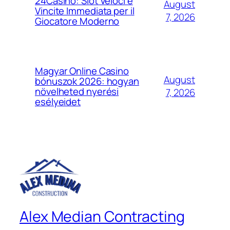
24Casino: Slot Veloci e
August
Vincite Immediata per il
7, 2026
Giocatore Moderno
Magyar Online Casino
August
bónuszok 2026: hogyan
növelheted nyerési
7, 2026
esélyeidet
Alex Median Contracting