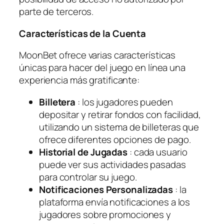
parte de terceros.
Características de la Cuenta
MoonBet ofrece varias características
únicas para hacer del juego en línea una
experiencia más gratificante:
Billetera
: los jugadores pueden
depositar y retirar fondos con facilidad,
utilizando un sistema de billeteras que
ofrece diferentes opciones de pago.
Historial de Jugadas
: cada usuario
puede ver sus actividades pasadas
para controlar su juego.
Notificaciones Personalizadas
: la
plataforma envía notificaciones a los
jugadores sobre promociones y