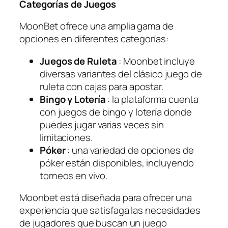
Categorías de Juegos
MoonBet ofrece una amplia gama de
opciones en diferentes categorías:
Juegos de Ruleta
: Moonbet incluye
diversas variantes del clásico juego de
ruleta con cajas para apostar.
Bingo y Lotería
: la plataforma cuenta
con juegos de bingo y lotería donde
puedes jugar varias veces sin
limitaciones.
Póker
: una variedad de opciones de
póker están disponibles, incluyendo
torneos en vivo.
Moonbet está diseñada para ofrecer una
experiencia que satisfaga las necesidades
de jugadores que buscan un juego