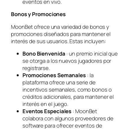
eventos en vivo.
Bonos y Promociones
MoonBet ofrece una variedad de bonos y
promociones diseñados para mantener el
interés de sus usuarios. Estas incluyen:
Bono Bienvenida
: un premio inicial que
se otorga a los nuevos jugadores por
registrarse.
Promociones Semanales
: la
plataforma ofrece una serie de
incentivos semanales, como bonos o
créditos adicionales, para mantener el
interés en el juego.
Eventos Especiales
: MoonBet
colabora con algunos proveedores de
software para ofrecer eventos de