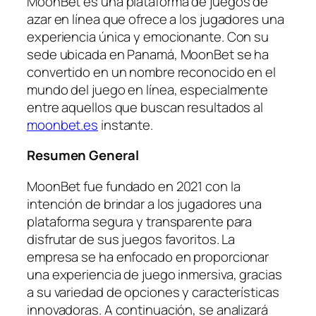
MoonBet es una plataforma de juegos de
azar en línea que ofrece a los jugadores una
experiencia única y emocionante. Con su
sede ubicada en Panamá, MoonBet se ha
convertido en un nombre reconocido en el
mundo del juego en línea, especialmente
entre aquellos que buscan resultados al
moonbet.es
instante.
Resumen General
MoonBet fue fundado en 2021 con la
intención de brindar a los jugadores una
plataforma segura y transparente para
disfrutar de sus juegos favoritos. La
empresa se ha enfocado en proporcionar
una experiencia de juego inmersiva, gracias
a su variedad de opciones y características
innovadoras. A continuación, se analizará