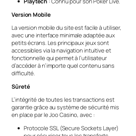
Playtech
: Connu pour son Poker Live.
Version Mobile
La version mobile du site est facile à utiliser,
avec une interface minimale adaptée aux
petits écrans. Les principaux jeux sont
accessibles via la navigation intuitive et
fonctionnelle qui permet à l’utilisateur
d’accéder à n’importe quel contenu sans
difficulté.
Sûreté
L’intégrité de toutes les transactions est
garantie grâce au système de sécurité mis
en place par le Joo Casino, avec :
Protocole SSL (Secure Sockets Layer)
pour sécuriser tous les transferts