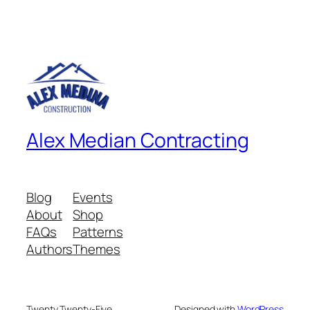
Alex Median Contracting
Blog
Events
About
Shop
FAQs
Patterns
Authors
Themes
Twenty Twenty-Five
Designed with
WordPress