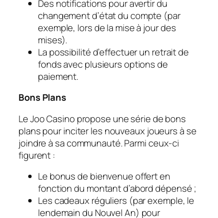
Des notifications pour avertir du
changement d’état du compte (par
exemple, lors de la mise à jour des
mises).
La possibilité d’effectuer un retrait de
fonds avec plusieurs options de
paiement.
Bons Plans
Le Joo Casino propose une série de bons
plans pour inciter les nouveaux joueurs à se
joindre à sa communauté. Parmi ceux-ci
figurent :
Le bonus de bienvenue offert en
fonction du montant d’abord dépensé ;
Les cadeaux réguliers (par exemple, le
lendemain du Nouvel An) pour