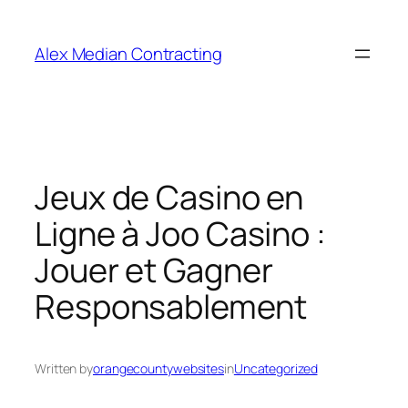
Alex Median Contracting
Jeux de Casino en
Ligne à Joo Casino :
Jouer et Gagner
Responsablement
Written by
orangecountywebsites
in
Uncategorized