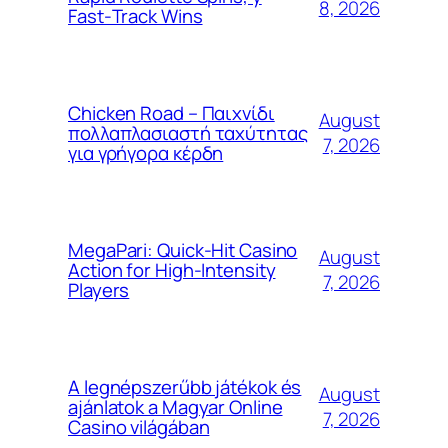
8, 2026
Fast‑Track Wins
Chicken Road – Παιχνίδι
August
πολλαπλασιαστή ταχύτητας
7, 2026
για γρήγορα κέρδη
MegaPari: Quick‑Hit Casino
August
Action for High‑Intensity
7, 2026
Players
A legnépszerűbb játékok és
August
ajánlatok a Magyar Online
7, 2026
Casino világában