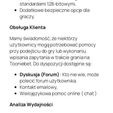
standardami 128-bitowymi,
Dodatkowe bezpieczne opcje dla
graczy.
Obsługa Klienta
Mamy świadomość, że niektórzy
użytkownicy mogą potrzebować pomocy
przy podejściu do gry lub wykonaniu
wpisania zapytania w trakcie grania na
Tooniebet. Do dyspozycji dostępne są:
Dyskusja (Forum)
: Kto nie wie, może
polecić forum użytkownika.
Kontakt emailowy,
Wielojęzykowa pomoc online ( chat )
Analiza Wydajności