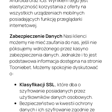
Androida oraz iOS. Wynikiem tego jest
elastyczność korzystania z oferty na
wszystkich urządzeniach mobilnych
posiadających funkcję przeglądarki
internetowej.
Zabezpieczenie Danych
Nasi klienci
możemy nie mieć zaufania do nas, jeśli nie
póksujemy wdrożonego przez kasyno
zabezpieczenia danych. Jednakże i to jest
podstawowa informacja dostępna na stronie
Tooniebet. Możemy spokojnie dyskutować
o:
Klasyfikacji SSL
, które dba o
szyfrowanie posiadanych przez
użytkowników danych osobowych.
Bezpieczeństwo w kwestii ochrony
danych i ich szyfrowanie zgodnie ze