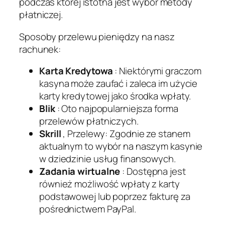
podczas której istotna jest wybór metody
płatniczej.
Sposoby przelewu pieniędzy na nasz
rachunek:
Karta Kredytowa
: Niektórymi graczom
kasyna może zaufać i zaleca im użycie
karty kredytowej jako środka wpłaty.
Blik
: Oto najpopularniejsza forma
przelewów płatniczych.
Skrill
, Przelewy: Zgodnie ze stanem
aktualnym to wybór na naszym kasynie
w dziedzinie usług finansowych.
Zadania wirtualne
: Dostępna jest
również możliwość wpłaty z karty
podstawowej lub poprzez fakturę za
pośrednictwem PayPal.