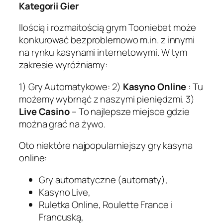
Kategorii Gier
Ilością i rozmaitością grym Tooniebet może
konkurować bezproblemowo m.in. z innymi
na rynku kasynami internetowymi. W tym
zakresie wyróżniamy:
1) Gry Automatykowe: 2)
Kasyno Online
: Tu
możemy wybrnąć z naszymi pieniędzmi. 3)
Live Casino
– To najlepsze miejsce gdzie
można grać na żywo.
Oto niektóre najpopularniejszy gry kasyna
online:
Gry automatyczne (automaty),
Kasyno Live,
Ruletka Online, Roulette France i
Francuską,