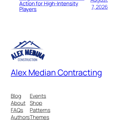
Action for High‑Intensity
7, 2026
Players
Alex Median Contracting
Blog
Events
About
Shop
FAQs
Patterns
Authors
Themes