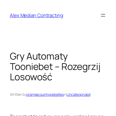
Alex Median Contracting
Gry Automaty
Tooniebet – Rozegrzij
Losowość
Written by
orangecountywebsites
in
Uncategorized