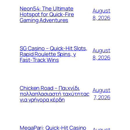
Neon54: The Ultimate
August
Hotspot for Quick‑Fire
8, 2026
Gaming Adventures
SG Casino – Quick‑Hit Slots,
August
Rapid Roulette Spins, y
8, 2026
Fast‑Track Wins
Chicken Road – Παιχνίδι
August
πολλαπλασιαστή ταχύτητας
7, 2026
για γρήγορα κέρδη
MegaPari: Quick‑Hit Casino
August