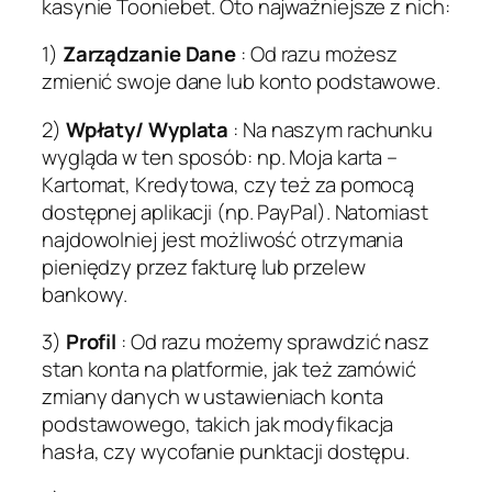
kasynie Tooniebet. Oto najważniejsze z nich:
1)
Zarządzanie Dane
: Od razu możesz
zmienić swoje dane lub konto podstawowe.
2)
Wpłaty/ Wyplata
: Na naszym rachunku
wygląda w ten sposób: np. Moja karta –
Kartomat, Kredytowa, czy też za pomocą
dostępnej aplikacji (np. PayPal). Natomiast
najdowolniej jest możliwość otrzymania
pieniędzy przez fakturę lub przelew
bankowy.
3)
Profil
: Od razu możemy sprawdzić nasz
stan konta na platformie, jak też zamówić
zmiany danych w ustawieniach konta
podstawowego, takich jak modyfikacja
hasła, czy wycofanie punktacji dostępu.