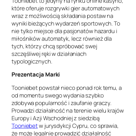
Tooniebet to jedyny na rynku online kasyno,
które oferuje rozgrywki gier automatowych
wraz z możliwością składania postaw na
wyniki bieżących wydarzeń sportowych. To
nie tylko miejsce dla pasjonatów hazardu i
miłośników automatyk, lecz również dla
tych, którzy chcą spróbować swej
szczęśliwej ręki w działaniach
typologicznych.
Prezentacja Marki
Tooniebet powstał nieco ponad rok temu, a
od momentu swego wydania szybko
zdobywa popularność i zaufanie graczy.
Prowadzi działalność na terenie wielu krajów
Europy i Azji Wschodniej z siedzibą
Tooniebet
w jurysdykcji Cypru, co sprawia,
że może legalnie prowadzić działalność