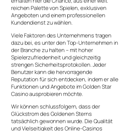
erhalten hier die Chance, aus einer weit
reichen Palette von Spielen, exklusiven
Angeboten und einem professionellen
Kundendienst zu wählen.
Viele Faktoren des Unternehmens tragen
dazu bei, es unter den Top-Unternehmen in
der Branche zu halten – mit hoher
Spielerzufriedenheit und gleichzeitig
strengen Sicherheitsprotokollen. Jeder
Benutzer kann die hervorragende
Reputation für sich entdecken, indem er alle
Funktionen und Angebote im Golden Star
Casino ausprobieren möchte.
Wir können schlussfolgern, dass der
Glückstrom des Goldenen Sterns
tatsächlich gewonnen wurde. Die Qualität
und Vielseitigkeit des Online-Casinos