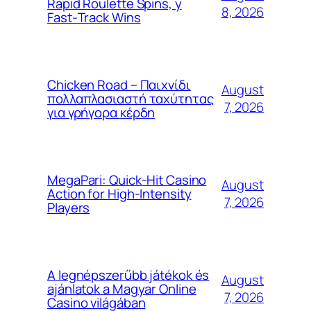
Rapid Roulette Spins, y
8, 2026
Fast‑Track Wins
Chicken Road – Παιχνίδι
August
πολλαπλασιαστή ταχύτητας
7, 2026
για γρήγορα κέρδη
MegaPari: Quick‑Hit Casino
August
Action for High‑Intensity
7, 2026
Players
A legnépszerűbb játékok és
August
ajánlatok a Magyar Online
7, 2026
Casino világában