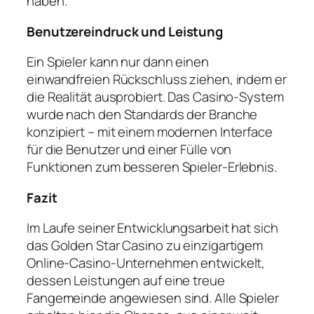
haben.
Benutzereindruck und Leistung
Ein Spieler kann nur dann einen
einwandfreien Rückschluss ziehen, indem er
die Realität ausprobiert. Das Casino-System
wurde nach den Standards der Branche
konzipiert – mit einem modernen Interface
für die Benutzer und einer Fülle von
Funktionen zum besseren Spieler-Erlebnis.
Fazit
Im Laufe seiner Entwicklungsarbeit hat sich
das Golden Star Casino zu einzigartigem
Online-Casino-Unternehmen entwickelt,
dessen Leistungen auf eine treue
Fangemeinde angewiesen sind. Alle Spieler