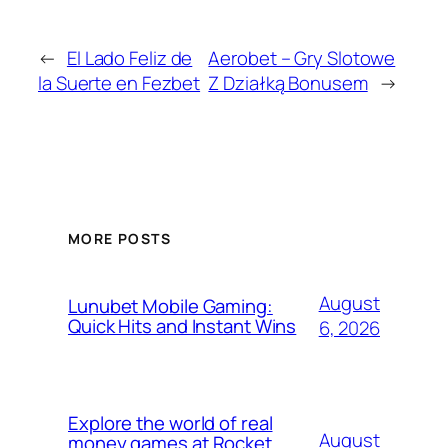
←
El Lado Feliz de
Aerobet – Gry Slotowe
la Suerte en Fezbet
Z Działką Bonusem
→
MORE POSTS
August
Lunubet Mobile Gaming:
Quick Hits and Instant Wins
6, 2026
Explore the world of real
August
money games at Rocket