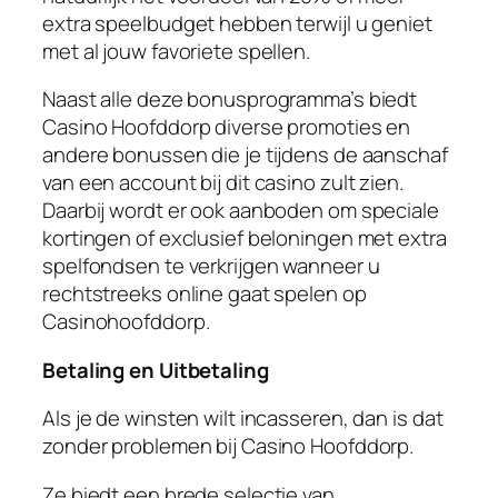
extra speelbudget hebben terwijl u geniet
met al jouw favoriete spellen.
Naast alle deze bonusprogramma’s biedt
Casino Hoofddorp diverse promoties en
andere bonussen die je tijdens de aanschaf
van een account bij dit casino zult zien.
Daarbij wordt er ook aanboden om speciale
kortingen of exclusief beloningen met extra
spelfondsen te verkrijgen wanneer u
rechtstreeks online gaat spelen op
Casinohoofddorp.
Betaling en Uitbetaling
Als je de winsten wilt incasseren, dan is dat
zonder problemen bij Casino Hoofddorp.
Ze biedt een brede selectie van