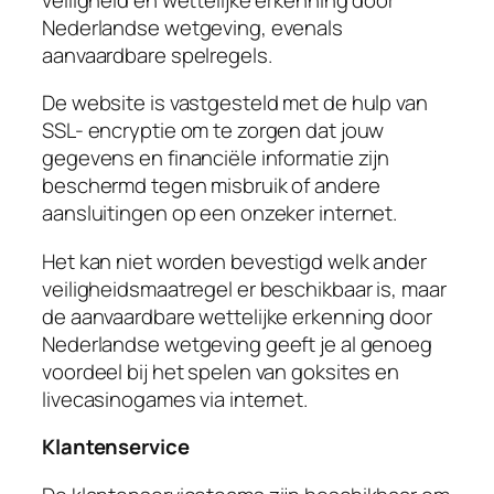
Nederlandse wetgeving, evenals
aanvaardbare spelregels.
De website is vastgesteld met de hulp van
SSL- encryptie om te zorgen dat jouw
gegevens en financiële informatie zijn
beschermd tegen misbruik of andere
aansluitingen op een onzeker internet.
Het kan niet worden bevestigd welk ander
veiligheidsmaatregel er beschikbaar is, maar
de aanvaardbare wettelijke erkenning door
Nederlandse wetgeving geeft je al genoeg
voordeel bij het spelen van goksites en
livecasinogames via internet.
Klantenservice