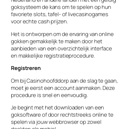
goksysteem de kans om te spelen op hun
favoriete slots, tafel- of livecasinogames
voor echte cash prijzen.
Het is ontworpen om de ervaring van online
gokken gemakkelijk te maken door het
aanbieden van een overzichtelijk interface
en makkelijke registratieprocedure.
Registreren
Om bij Casinohoofddorp aan de slag te gaan,
moet je eerst een account aanmaken. Deze
procedure is snel en eenvoudig.
Je begint met het downloaden van een
goksoftware of door rechtstreeks online te
spelen via jouw webbrowser op zowel