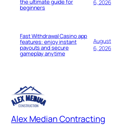
the ultimate guide for
6, 2026
beginners
Fast Withdrawal Casino app
August
features: enjoy instant
payouts and secure
6, 2026
gameplay anytime
Alex Median Contracting