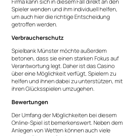
Firma kann sich in diesem Fall direkt an den
Spieler wenden und ihm individuell helfen,
um auch hier die richtige Entscheidung
getroffen werden.
Verbraucherschutz
Spielbank Münster möchte außerdem
betonen, dass sie einen starken Fokus auf
Verantwortung legt. Daher ist das Casino
über eine Möglichkeit verfügt, Spielern zu
helfen und ihnen dabei zu unterstützen, mit
ihren Glücksspielen umzugehen.
Bewertungen
Der Umfang der Möglichkeiten bei diesem
Online-Spiel ist bemerkenswert. Neben dem
Anlegen von Wetten können auch viele