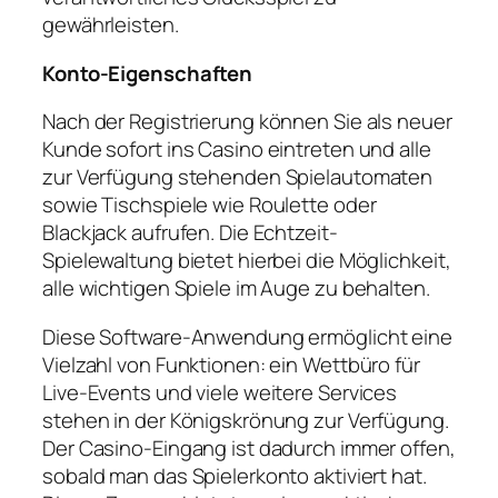
gewährleisten.
Konto-Eigenschaften
Nach der Registrierung können Sie als neuer
Kunde sofort ins Casino eintreten und alle
zur Verfügung stehenden Spielautomaten
sowie Tischspiele wie Roulette oder
Blackjack aufrufen. Die Echtzeit-
Spielewaltung bietet hierbei die Möglichkeit,
alle wichtigen Spiele im Auge zu behalten.
Diese Software-Anwendung ermöglicht eine
Vielzahl von Funktionen: ein Wettbüro für
Live-Events und viele weitere Services
stehen in der Königskrönung zur Verfügung.
Der Casino-Eingang ist dadurch immer offen,
sobald man das Spielerkonto aktiviert hat.