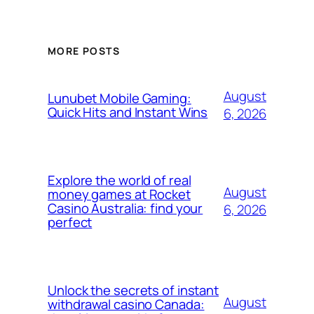
MORE POSTS
August
Lunubet Mobile Gaming:
Quick Hits and Instant Wins
6, 2026
Explore the world of real
August
money games at Rocket
Casino Australia: find your
6, 2026
perfect
Unlock the secrets of instant
August
withdrawal casino Canada: