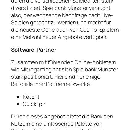
durch die verschiedenen Spielearten stark
diversifiziert. Spielbank Münster versucht
also, der wachsende Nachfrage nach Live-
Spielen gerecht zu werden und macht für
die neueste Generation von Casino-Spielern
eine Vielzahl neuer Angebote verfügbar.
Software-Partner
Zusammen mit führenden Online-Anbietern
wie Microgaming hat sich Spielbank Münster
stark positioniert. Hier sind nur einige
Beispiele ihrer Partnernetzwerke:
NetEnt
QuickSpin
Durch dieses Angebot bietet die Bank den
Nutzern eine umfassende Palette von