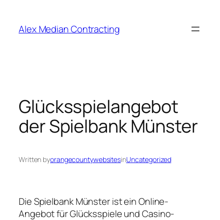
Alex Median Contracting
Glücksspielangebot
der Spielbank Münster
Written by
orangecountywebsites
in
Uncategorized
Die Spielbank Münster ist ein Online-
Angebot für Glücksspiele und Casino-