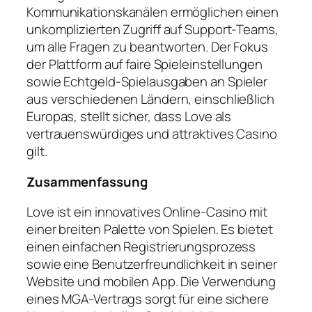
Kommunikationskanälen ermöglichen einen
unkomplizierten Zugriff auf Support-Teams,
um alle Fragen zu beantworten. Der Fokus
der Plattform auf faire Spieleinstellungen
sowie Echtgeld-Spielausgaben an Spieler
aus verschiedenen Ländern, einschließlich
Europas, stellt sicher, dass Love als
vertrauenswürdiges und attraktives Casino
gilt.
Zusammenfassung
Love ist ein innovatives Online-Casino mit
einer breiten Palette von Spielen. Es bietet
einen einfachen Registrierungsprozess
sowie eine Benutzerfreundlichkeit in seiner
Website und mobilen App. Die Verwendung
eines MGA-Vertrags sorgt für eine sichere