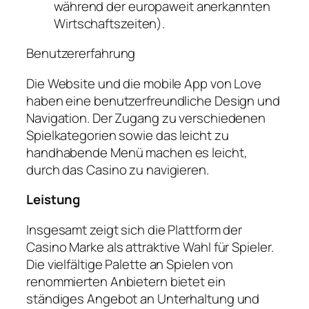
während der europaweit anerkannten
Wirtschaftszeiten).
Benutzererfahrung
Die Website und die mobile App von Love
haben eine benutzerfreundliche Design und
Navigation. Der Zugang zu verschiedenen
Spielkategorien sowie das leicht zu
handhabende Menü machen es leicht,
durch das Casino zu navigieren.
Leistung
Insgesamt zeigt sich die Plattform der
Casino Marke als attraktive Wahl für Spieler.
Die vielfältige Palette an Spielen von
renommierten Anbietern bietet ein
ständiges Angebot an Unterhaltung und