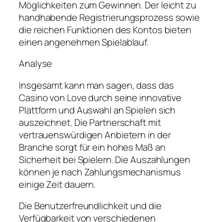
Möglichkeiten zum Gewinnen. Der leicht zu
handhabende Registrierungsprozess sowie
die reichen Funktionen des Kontos bieten
einen angenehmen Spielablauf.
Analyse
Insgesamt kann man sagen, dass das
Casino von Love durch seine innovative
Plattform und Auswahl an Spielen sich
auszeichnet. Die Partnerschaft mit
vertrauenswürdigen Anbietern in der
Branche sorgt für ein hohes Maß an
Sicherheit bei Spielern. Die Auszahlungen
können je nach Zahlungsmechanismus
einige Zeit dauern.
Die Benutzerfreundlichkeit und die
Verfügbarkeit von verschiedenen