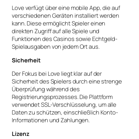
Love verfügt über eine mobile App, die auf
verschiedenen Geräten installiert werden
kann. Diese ermöglicht Spieler einen
direkten Zugriff auf alle Spiele und
Funktionen des Casinos sowie Echtgeld-
Spielausgaben von jedem Ort aus.
Sicherheit
Der Fokus bei Love liegt klar auf der
Sicherheit des Spielers durch eine strenge
Überprüfung während des
Registrierungsprozesses. Die Plattform
verwendet SSL-Verschlüsselung, um alle
Daten zu schützen, einschließlich Konto-
Informationen und Zahlungen.
Lizenz