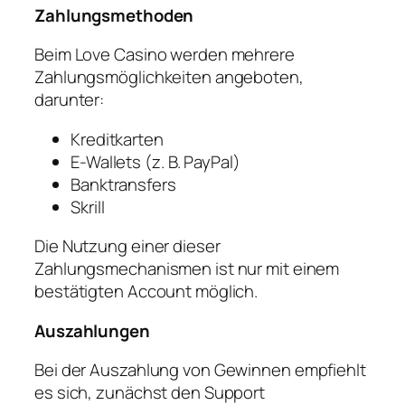
Zahlungsmethoden
Beim Love Casino werden mehrere
Zahlungsmöglichkeiten angeboten,
darunter:
Kreditkarten
E-Wallets (z. B. PayPal)
Banktransfers
Skrill
Die Nutzung einer dieser
Zahlungsmechanismen ist nur mit einem
bestätigten Account möglich.
Auszahlungen
Bei der Auszahlung von Gewinnen empfiehlt
es sich, zunächst den Support