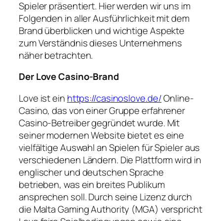
Spieler präsentiert. Hier werden wir uns im
Folgenden in aller Ausführlichkeit mit dem
Brand überblicken und wichtige Aspekte
zum Verständnis dieses Unternehmens
näher betrachten.
Der Love Casino-Brand
Love ist ein
https://casinoslove.de/
Online-
Casino, das von einer Gruppe erfahrener
Casino-Betreiber gegründet wurde. Mit
seiner modernen Website bietet es eine
vielfältige Auswahl an Spielen für Spieler aus
verschiedenen Ländern. Die Plattform wird in
englischer und deutschen Sprache
betrieben, was ein breites Publikum
ansprechen soll. Durch seine Lizenz durch
die Malta Gaming Authority (MGA) verspricht