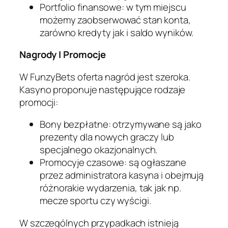
Portfolio finansowe: w tym miejscu
możemy zaobserwować stan konta,
zarówno kredyty jak i saldo wyników.
Nagrody I Promocje
W FunzyBets oferta nagród jest szeroka.
Kasyno proponuje następujące rodzaje
promocji:
Bony bezpłatne: otrzymywane są jako
prezenty dla nowych graczy lub
specjalnego okazjonalnych.
Promocyje czasowe: są ogłaszane
przez administratora kasyna i obejmują
różnorakie wydarzenia, tak jak np.
mecze sportu czy wyścigi.
W szczególnych przypadkach istnieją