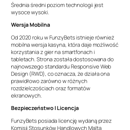
Średnia średni poziom technologii jest
wysoce wysoki.
Wersja Mobilna
Od 2020 roku w FunzyBets istnieje również
mobilna wersja kasyna, która daje możliwość
korzystania z gier na smartfonach i
tabletach. Strona została dostosowana do
najnowszego standardu Responsive Web
Design (RWD), co oznacza, że działa ona
prawidłowo zarówno w różnych
rozdzielczościach oraz formatów
ekranowych.
Bezpieczeństwo I Licencja
FunzyBets posiada licencję wydaną przez
Komisji Stosunków Handlowych Malta