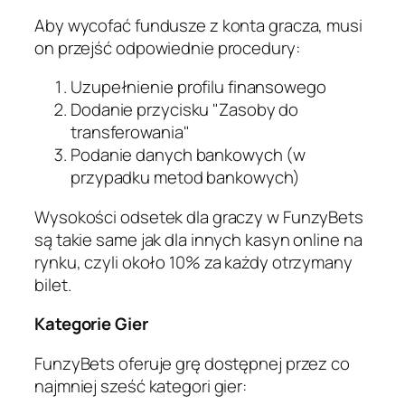
Aby wycofać fundusze z konta gracza, musi
on przejść odpowiednie procedury:
Uzupełnienie profilu finansowego
Dodanie przycisku "Zasoby do
transferowania"
Podanie danych bankowych (w
przypadku metod bankowych)
Wysokości odsetek dla graczy w FunzyBets
są takie same jak dla innych kasyn online na
rynku, czyli około 10% za każdy otrzymany
bilet.
Kategorie Gier
FunzyBets oferuje grę dostępnej przez co
najmniej sześć kategori gier: