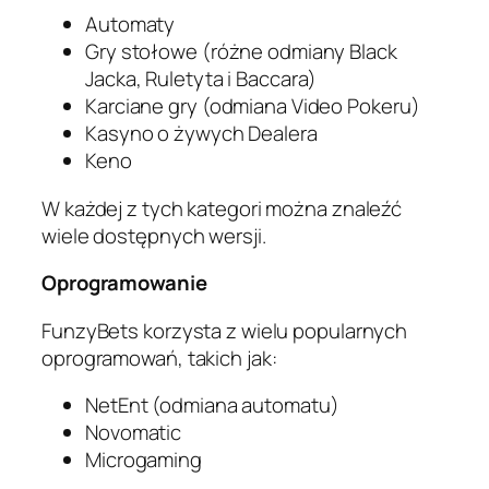
Automaty
Gry stołowe (różne odmiany Black
Jacka, Ruletyta i Baccara)
Karciane gry (odmiana Video Pokeru)
Kasyno o żywych Dealera
Keno
W każdej z tych kategori można znaleźć
wiele dostępnych wersji.
Oprogramowanie
FunzyBets korzysta z wielu popularnych
oprogramowań, takich jak:
NetEnt (odmiana automatu)
Novomatic
Microgaming