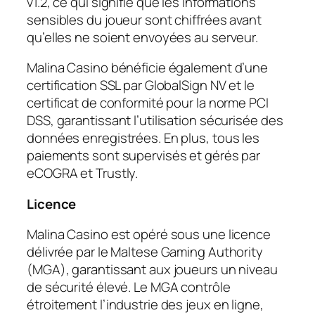
v1.2, ce qui signifie que les informations
sensibles du joueur sont chiffrées avant
qu’elles ne soient envoyées au serveur.
Malina Casino bénéficie également d’une
certification SSL par GlobalSign NV et le
certificat de conformité pour la norme PCI
DSS, garantissant l’utilisation sécurisée des
données enregistrées. En plus, tous les
paiements sont supervisés et gérés par
eCOGRA et Trustly.
Licence
Malina Casino est opéré sous une licence
délivrée par le Maltese Gaming Authority
(MGA), garantissant aux joueurs un niveau
de sécurité élevé. Le MGA contrôle
étroitement l’industrie des jeux en ligne,