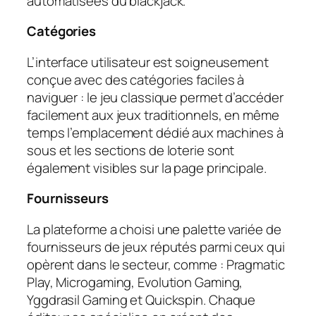
automatisées du blackjack.
Catégories
L’interface utilisateur est soigneusement
conçue avec des catégories faciles à
naviguer : le jeu classique permet d’accéder
facilement aux jeux traditionnels, en même
temps l’emplacement dédié aux machines à
sous et les sections de loterie sont
également visibles sur la page principale.
Fournisseurs
La plateforme a choisi une palette variée de
fournisseurs de jeux réputés parmi ceux qui
opèrent dans le secteur, comme : Pragmatic
Play, Microgaming, Evolution Gaming,
Yggdrasil Gaming et Quickspin. Chaque