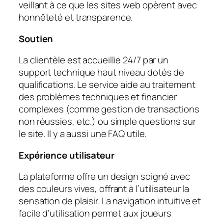
veillant à ce que les sites web opèrent avec
honnêteté et transparence.
Soutien
La clientèle est accueillie 24/7 par un
support technique haut niveau dotés de
qualifications. Le service aide au traitement
des problèmes techniques et financier
complexes (comme gestion de transactions
non réussies, etc.) ou simple questions sur
le site. Il y a aussi une FAQ utile.
Expérience utilisateur
La plateforme offre un design soigné avec
des couleurs vives, offrant à l’utilisateur la
sensation de plaisir. La navigation intuitive et
facile d’utilisation permet aux joueurs