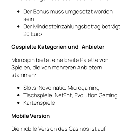
Der Bonus muss umgesetzt worden
sein
Der Mindesteinzahlungsbetrag beträgt
20 Euro
Gespielte Kategorien und -Anbieter
Morospin bietet eine breite Palette von
Spielen, die von mehreren Anbietern
stammen:
Slots: Novomatic, Microgaming
Tischspiele: NetEnt, Evolution Gaming
Kartenspiele
Mobile Version
Die mobile Version des Casinos ist auf