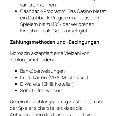
variieren können.
Cashback-Programm: Das Casino bietet
ein Cashback-Programm an, das den
Spielern bis zu 10% der verlorenen
Einnahmen als Geld zurück gibt.
Zahlungsmethoden und -Bedingungen
Morospin akzeptiert eine Vielzahl von
Zahlungsmethoden:
Banküberweisungen
Kreditkarten (VISA, Mastercard)
E-Wallets (Skrill, Neteller)
Sofort-Überweisung
Um ein Auszahlungsantrag zu stellen, muss
der Spieler sicherstellen, dass die
Anforderungen des Casinos erfüllt sind: