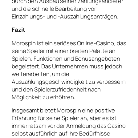
durch den Ausbau seiner Zahlungsanbieter
und die schnelle Bearbeitung von
Einzahlungs- und -Auszahlungsanträgen.
Fazit
Morospin ist ein seriöses Online-Casino, das
seine Spieler mit einer breiten Palette an
Spielen, Funktionen und Bonusangeboten
begeistert. Das Unternehmen muss jedoch
weiterarbeiten, um die
Auszahlungsgeschwindigkeit zu verbessern
und den Spielerzufriedenheit nach
Möglichkeit zu erhöhren.
Insgesamt bietet Morospin eine positive
Erfahrung für seine Spieler an, aber es ist
immer ratsam vor der Anmeldung das Casino
selbst ausführlich auf ihre Bedürfnisse