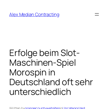
Alex Median Contracting
Erfolge beim Slot-
Maschinen-Spiel
Morospin in
Deutschland oft sehr
unterschiedlich
Written by
orangecountywebsites
in
Uncategorized