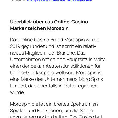
Überblick über das Online-Casino
Markenzeichen Morospin
Das online Casino Brand Morospin wurde
2019 gegründet und ist somit ein relativ
neues Mitglied in der Branche. Das
Unternehmen hat seinen Hauptsitz in Malta,
einer der bekanntesten Jurisdiktionen für
Online-Glücksspiele weltweit. Morospin ist
eine Marke des Unternehmens Moro Spins
Limited, das ebenfalls in Malta registriert
wurde.
Morospin bietet ein breites Spektrum an
Spielen und Funktionen, um die Spieler
anzuziehen und zu halten. Das Casino hat