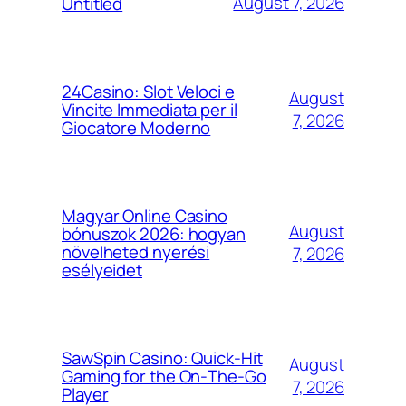
August 7, 2026
Untitled
24Casino: Slot Veloci e
August
Vincite Immediata per il
7, 2026
Giocatore Moderno
Magyar Online Casino
August
bónuszok 2026: hogyan
növelheted nyerési
7, 2026
esélyeidet
SawSpin Casino: Quick‑Hit
August
Gaming for the On‑The‑Go
7, 2026
Player