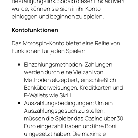
Bestätigungslink. Sobald dieser Link aktiviert
wurde, können sie sich in ihr Konto
einloggen und beginnen zu spielen.
Kontofunktionen
Das Morospin-Konto bietet eine Reihe von
Funktionen für jeden Spieler:
Einzahlungsmethoden: Zahlungen
werden durch eine Vielzahl von
Methoden akzeptiert, einschließlich
Banküberweisungen, Kreditkarten und
E-Wallets wie Skrill.
Auszahlungsbedingungen: Um ein
Auszahlungsgesuch zu stellen,
müssen die Spieler das Casino über 30
Euro eingezahlt haben und ihre Boni
umgesetzt haben. Die maximale