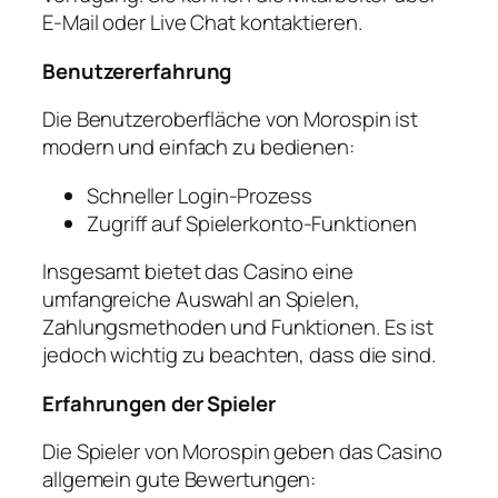
E-Mail oder Live Chat kontaktieren.
Benutzererfahrung
Die Benutzeroberfläche von Morospin ist
modern und einfach zu bedienen:
Schneller Login-Prozess
Zugriff auf Spielerkonto-Funktionen
Insgesamt bietet das Casino eine
umfangreiche Auswahl an Spielen,
Zahlungsmethoden und Funktionen. Es ist
jedoch wichtig zu beachten, dass die sind.
Erfahrungen der Spieler
Die Spieler von Morospin geben das Casino
allgemein gute Bewertungen: