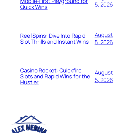
Mobile‑First Playground for
5, 2026
Quick Wins
August
ReefSpins: Dive Into Rapid
Slot Thrills and Instant Wins
5, 2026
Casino Rocket: Quickfire
August
Slots and Rapid Wins for the
5, 2026
Hustler