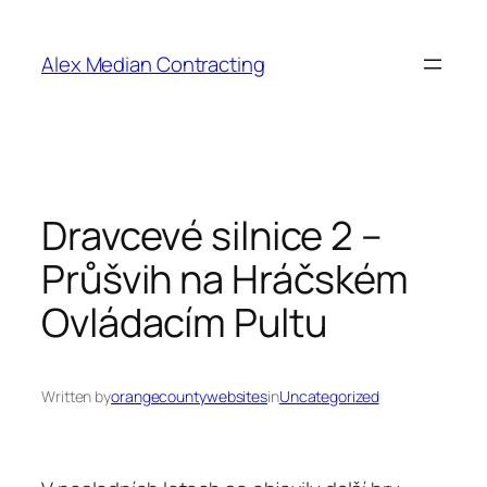
Alex Median Contracting
Dravcevé silnice 2 –
Průšvih na Hráčském
Ovládacím Pultu
Written by
orangecountywebsites
in
Uncategorized