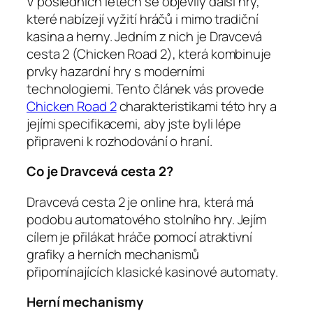
V posledních letech se objevily další hry,
které nabízejí vyžití hráčů i mimo tradiční
kasina a herny. Jedním z nich je Dravcevá
cesta 2 (Chicken Road 2), která kombinuje
prvky hazardní hry s moderními
technologiemi. Tento článek vás provede
Chicken Road 2
charakteristikami této hry a
jejími specifikacemi, aby jste byli lépe
připraveni k rozhodování o hraní.
Co je Dravcevá cesta 2?
Dravcevá cesta 2 je online hra, která má
podobu automatového stolního hry. Jejím
cílem je přilákat hráče pomocí atraktivní
grafiky a herních mechanismů
připomínajících klasické kasinové automaty.
Herní mechanismy