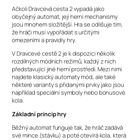
Ačkoli Dravcevá cesta 2 vypadá jako
obyčejný automat, její herní mechanismy
jsou mnohem složitější. Hra se odlišuje tím,
že hráči musí vypořádat s určitými
omezeními a pravidly hry.
V Dravcevé cestě 2 je k dispozici několik
rozdílných módních režimů, každý z nich
představující jiné herní prostředí. Mezi nimi
najdete klasický automaty mód, ale také
některé varianty s přidanými prvky jako jsou
například speciální symboly nebo bonusové
kola.
Základní princip hry
Běžný automat funguje tak, že hráč zadává
své mince (stávku) a poté otevírá kola, která