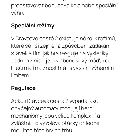
představovat bonusové kola nebo speciální
výhry.
Speciální režimy
V Dravcevé cestě 2 existuje několik režimů,
které se liší zejména způsobem zadávání
stávek a tím, jak hra reaguje na výsledky.
Jedním z nich je tzv. "bonusový mód", kde
hráči mají možnost hrát s vyšším výherním
limitem.
Regulace
Ačkoli Dravcevá cesta 2 vypadá jako
obyčejný automaty mód, její herní
mechanismy jsou velice komplexní a
zvláštní. To vyvolává otázky ohledně
regulace této hry na trhu.