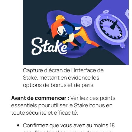
Capture d’écran de l’interface de
Stake, mettant en évidence les
options de bonus et de paris.
Avant de commencer :
Vérifiez ces points
essentiels pour utiliser le Stake bonus en
toute sécurité et efficacité.
Confirmez que vous avez au moins 18