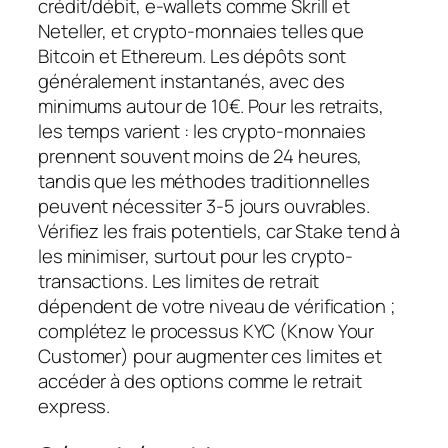
crédit/débit, e-wallets comme Skrill et
Neteller, et crypto-monnaies telles que
Bitcoin et Ethereum. Les dépôts sont
généralement instantanés, avec des
minimums autour de 10€. Pour les retraits,
les temps varient : les crypto-monnaies
prennent souvent moins de 24 heures,
tandis que les méthodes traditionnelles
peuvent nécessiter 3-5 jours ouvrables.
Vérifiez les frais potentiels, car Stake tend à
les minimiser, surtout pour les crypto-
transactions. Les limites de retrait
dépendent de votre niveau de vérification ;
complétez le processus KYC (Know Your
Customer) pour augmenter ces limites et
accéder à des options comme le retrait
express.