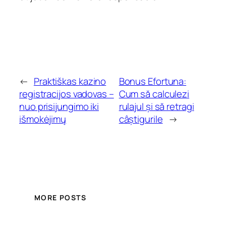
←
Praktiškas kazino
Bonus Efortuna:
registracijos vadovas –
Cum să calculezi
nuo prisijungimo iki
rulajul și să retragi
išmokėjimų
câștigurile
→
MORE POSTS