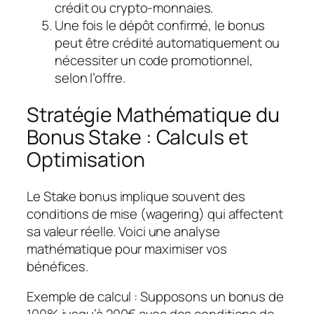
crédit ou crypto-monnaies.
Une fois le dépôt confirmé, le bonus
peut être crédité automatiquement ou
nécessiter un code promotionnel,
selon l’offre.
Stratégie Mathématique du
Bonus Stake : Calculs et
Optimisation
Le Stake bonus implique souvent des
conditions de mise (wagering) qui affectent
sa valeur réelle. Voici une analyse
mathématique pour maximiser vos
bénéfices.
Exemple de calcul : Supposons un bonus de