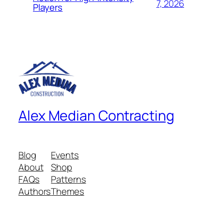
7, 2026
Players
Alex Median Contracting
Blog
Events
About
Shop
FAQs
Patterns
Authors
Themes