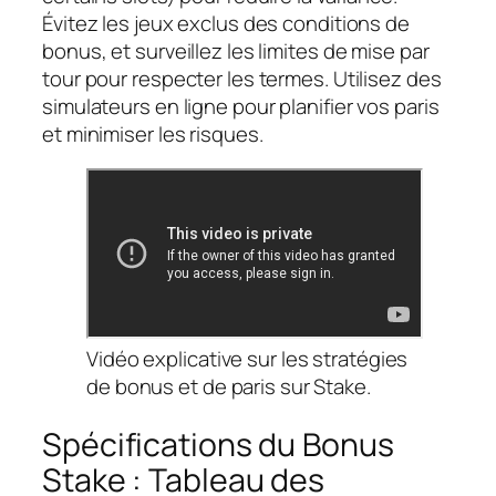
Évitez les jeux exclus des conditions de
bonus, et surveillez les limites de mise par
tour pour respecter les termes. Utilisez des
simulateurs en ligne pour planifier vos paris
et minimiser les risques.
Vidéo explicative sur les stratégies
de bonus et de paris sur Stake.
Spécifications du Bonus
Stake : Tableau des