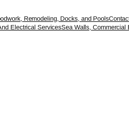
odwork, Remodeling, Docks, and Pools
Contac
nd Electrical Services
Sea Walls, Commercial B