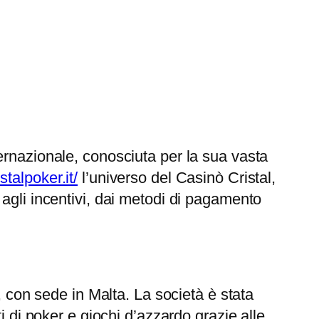
ernazionale, conosciuta per la sua vasta
istalpoker.it/
l’universo del Casinò Cristal,
ne agli incentivi, dai metodi di pagamento
, con sede in Malta. La società è stata
i di poker e giochi d’azzardo grazie alle