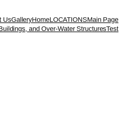
t Us
Gallery
Home
LOCATIONS
Main Page
uildings, and Over-Water Structures
Test