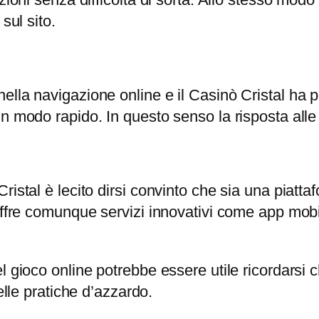
sul sito.
lla navigazione online e il Casinò Cristal ha pr
n modo rapido. In questo senso la risposta alle r
istal è lecito dirsi convinto che sia una piattafo
offre comunque servizi innovativi come app mobile
 gioco online potrebbe essere utile ricordarsi c
elle pratiche d’azzardo.