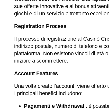
sue offerte innovative e ai bonus attraent
giochi e di un servizio altrettanto eccellen
Registration Process
Il processo di registrazione al Casinò C
indirizzo postale, numero di telefono e c
piattaforma. Non esistono vincoli di età o
iniziare a scommettere.
Account Features
Una volta creato l’account, viene offerto 
I principali benefici includono:
Pagamenti e Withdrawal
: è possib