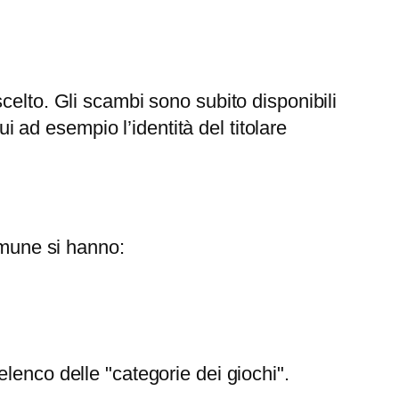
celto. Gli scambi sono subito disponibili
ui ad esempio l’identità del titolare
omune si hanno:
’elenco delle "categorie dei giochi".