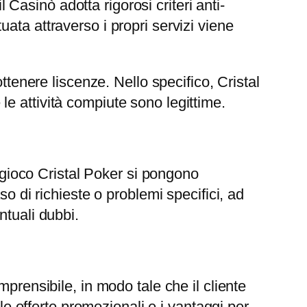
l Casinò adotta rigorosi criteri anti-
ata attraverso i propri servizi viene
ttenere liscenze. Nello specifico, Cristal
e attività compiute sono legittime.
i gioco Cristal Poker si pongono
o di richieste o problemi specifici, ad
ntuali dubbi.
prensibile, in modo tale che il cliente
le offerte promozionali e i vantaggi per