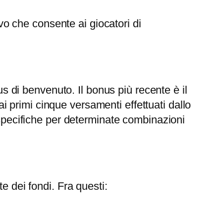
vo che consente ai giocatori di
us di benvenuto. Il bonus più recente è il
i primi cinque versamenti effettuati dallo
 specifiche per determinate combinazioni
e dei fondi. Fra questi: