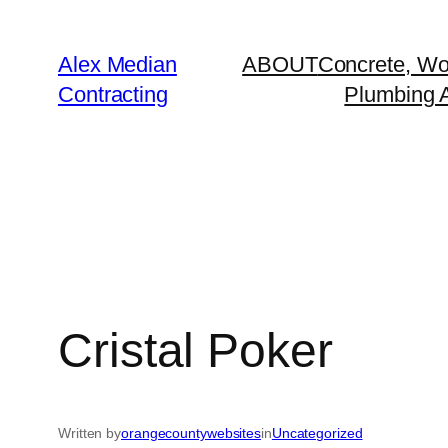
Alex Median
ABOUT
Concrete, Wo
Contracting
Plumbing A
Cristal Poker
Written by
orangecountywebsites
in
Uncategorized