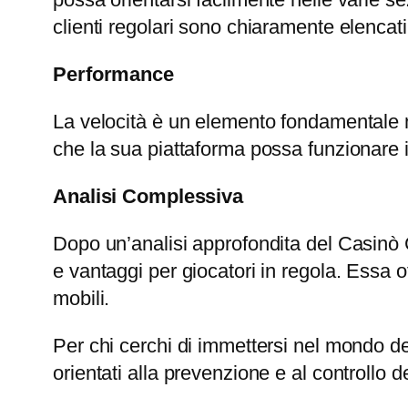
clienti regolari sono chiaramente elencati 
Performance
La velocità è un elemento fondamentale ne
che la sua piattaforma possa funzionare i
Analisi Complessiva
Dopo un’analisi approfondita del Casinò Cr
e vantaggi per giocatori in regola. Essa 
mobili.
Per chi cerchi di immettersi nel mondo del
orientati alla prevenzione e al controllo d