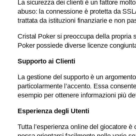
La sicurezza dei clienti è un fattore molto 
abuso: la connessione è protetta da SSL/T
trattata da istituzioni finanziarie e non p
Cristal Poker si preoccupa della propria s
Poker possiede diverse licenze congiunta
Supporto ai Clienti
La gestione del supporto è un argomento su
particolarmente l’accento. Essa consente a
esempio per ottenere informazioni più det
Esperienza degli Utenti
Tutta l’esperienza online del giocatore è 
possa orientarsi facilmente nelle varie se