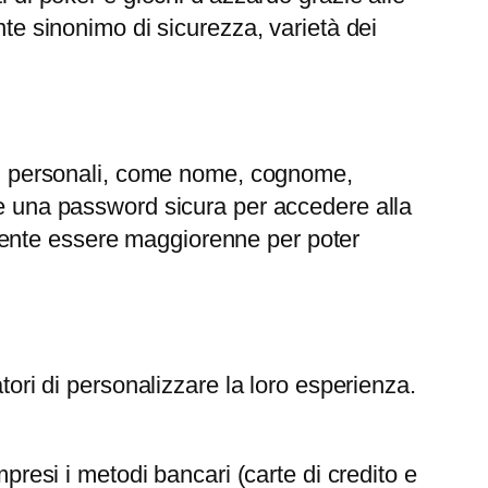
nte sinonimo di sicurezza, varietà dei
dati personali, come nome, cognome,
 e una password sicura per accedere alla
ficiente essere maggiorenne per poter
tori di personalizzare la loro esperienza.
presi i metodi bancari (carte di credito e