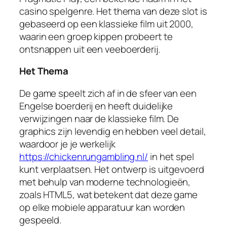
casino spelgenre. Het thema van deze slot is
gebaseerd op een klassieke film uit 2000,
waarin een groep kippen probeert te
ontsnappen uit een veeboerderij.
Het Thema
De game speelt zich af in de sfeer van een
Engelse boerderij en heeft duidelijke
verwijzingen naar de klassieke film. De
graphics zijn levendig en hebben veel detail,
waardoor je je werkelijk
https://chickenrungambling.nl/
in het spel
kunt verplaatsen. Het ontwerp is uitgevoerd
met behulp van moderne technologieën,
zoals HTML5, wat betekent dat deze game
op elke mobiele apparatuur kan worden
gespeeld.