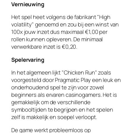
Vernieuwing
Het spel heet volgens de fabrikant "High
volatility" genoemd en zou bij een winst van
100x jouw inzet dus maximaal €1,00 per
rollen kunnen opleveren. De minimaal
verwerkbare inzet is €0,20.
Spelervaring
In het algemeen lijkt "Chicken Run" zoals
voorgesteld door Pragmatic Play een leuk en
onderhoudend spel te zijn voor zowel
beginners als ervaren casinogamers. Het is
gemakkelijk om de verschillende
symbooltijden te begrijpen en het spelen
zelf is makkelijk en soepel verloopt.
De game werkt probleemloos op