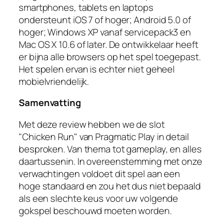
smartphones, tablets en laptops
ondersteunt iOS 7 of hoger; Android 5.0 of
hoger; Windows XP vanaf servicepack3 en
Mac OS X 10.6 of later. De ontwikkelaar heeft
er bijna alle browsers op het spel toegepast.
Het spelen ervan is echter niet geheel
mobielvriendelijk.
Samenvatting
Met deze review hebben we de slot
"Chicken Run" van Pragmatic Play in detail
besproken. Van thema tot gameplay, en alles
daartussenin. In overeenstemming met onze
verwachtingen voldoet dit spel aan een
hoge standaard en zou het dus niet bepaald
als een slechte keus voor uw volgende
gokspel beschouwd moeten worden.