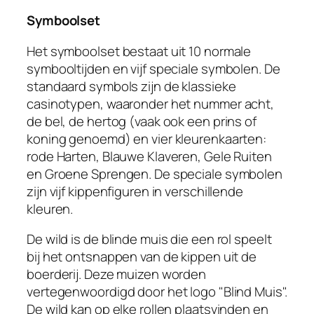
Symboolset
Het symboolset bestaat uit 10 normale
symbooltijden en vijf speciale symbolen. De
standaard symbols zijn de klassieke
casinotypen, waaronder het nummer acht,
de bel, de hertog (vaak ook een prins of
koning genoemd) en vier kleurenkaarten:
rode Harten, Blauwe Klaveren, Gele Ruiten
en Groene Sprengen. De speciale symbolen
zijn vijf kippenfiguren in verschillende
kleuren.
De wild is de blinde muis die een rol speelt
bij het ontsnappen van de kippen uit de
boerderij. Deze muizen worden
vertegenwoordigd door het logo "Blind Muis".
De wild kan op elke rollen plaatsvinden en