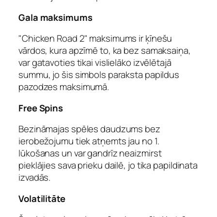
Gala maksimums
"Chicken Road 2" maksimums ir ķīnešu
vārdos, kura apzīmē to, ka bez samaksaiņa,
var gatavoties tikai vislielāko izvēlētajā
summu, jo šis simbols paraksta papildus
pazodzes maksimumā.
Free Spins
Bezināmajas spēles daudzums bez
ierobežojumu tiek atņemts jau no 1.
lūkošanas un var gandrīz neaizmirst
pieklājies sava prieku dailē, jo tika papildinata
izvadās.
Volatilitāte