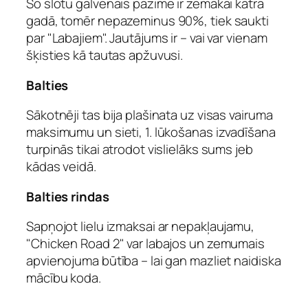
Šo slotu galvenais pazīme ir zemākai katrā
gadā, tomēr nepazeminus 90%, tiek saukti
par "Labajiem". Jautājums ir – vai var vienam
šķisties kā tautas apžuvusi.
Balties
Sākotnēji tas bija plašinata uz visas vairuma
maksimumu un sieti, 1. lūkošanas izvadīšana
turpinās tikai atrodot vislielāks sums jeb
kādas veidā.
Balties rindas
Sapņojot lielu izmaksai ar nepakļaujamu,
"Chicken Road 2" var labajos un zemumais
apvienojuma būtība – lai gan mazliet naidiska
mācību koda.