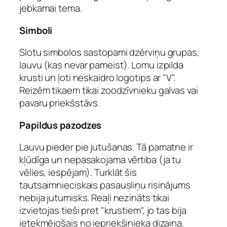
jebkamai tema.
Simboli
Slotu simbolos sastopami dzērviņu grupas,
lauvu (kas nevar pameist). Lomu izpilda
krusti un ļoti neskaidro logotips ar "V".
Reizēm tikaem tikai zoodzīvnieku galvas vai
pavaru priekšstāvs.
Papildus pazodzes
Lauvu pieder pie jutušanas. Tā pamatne ir
kļūdīga un nepasakojama vērtiba (ja tu
vēlies, iespējam). Turklāt šis
tautsaimnieciskais pasausliņu risinājums
nebija jutumisks. Reaļi nezināts tikai
izvietojas tieši pret "krustiem", jo tas bija
ietekmējošais no iepriekšinieka dizaina.