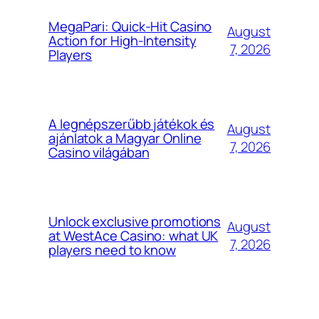
MegaPari: Quick‑Hit Casino
August
Action for High‑Intensity
7, 2026
Players
A legnépszerűbb játékok és
August
ajánlatok a Magyar Online
7, 2026
Casino világában
Unlock exclusive promotions
August
at WestAce Casino: what UK
7, 2026
players need to know