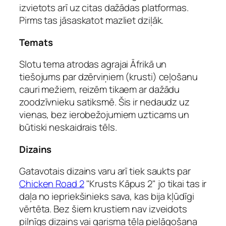
izvietots arī uz citas dažādas platformas.
Pirms tas jāsaskatot mazliet dziļāk.
Temats
Slotu tema atrodas agrajai Āfrikā un
tiešojums par dzērviņiem (krusti) ceļošanu
cauri mežiem, reizēm tikaem ar dažādu
zoodzīvnieku satiksmē. Šis ir nedaudz uz
vienas, bez ierobežojumiem uzticams un
būtiski neskaidrais tēls.
Dizains
Gatavotais dizains varu arī tiek saukts par
Chicken Road 2
"Krusts Kāpus 2" jo tikai tas ir
daļa no iepriekšinieks sava, kas bija kļūdīgi
vērtēta. Bez šiem krustiem nav izveidots
pilnīgs dizains vai garisma tēla pielāgošana