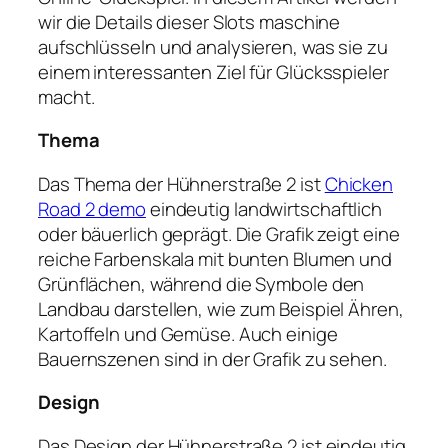
wir die Details dieser Slots maschine
aufschlüsseln und analysieren, was sie zu
einem interessanten Ziel für Glücksspieler
macht.
Thema
Das Thema der Hühnerstraße 2 ist
Chicken
Road 2 demo
eindeutig landwirtschaftlich
oder bäuerlich geprägt. Die Grafik zeigt eine
reiche Farbenskala mit bunten Blumen und
Grünflächen, während die Symbole den
Landbau darstellen, wie zum Beispiel Ähren,
Kartoffeln und Gemüse. Auch einige
Bauernszenen sind in der Grafik zu sehen.
Design
Das Design der Hühnerstraße 2 ist eindeutig