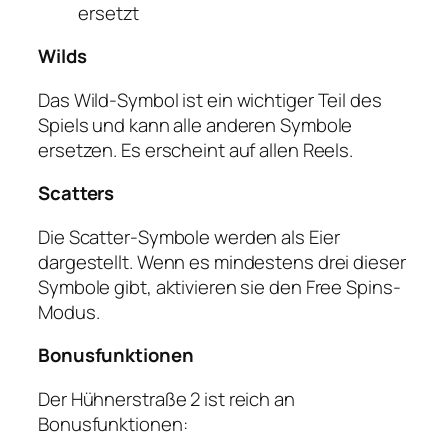
ersetzt
Wilds
Das Wild-Symbol ist ein wichtiger Teil des
Spiels und kann alle anderen Symbole
ersetzen. Es erscheint auf allen Reels.
Scatters
Die Scatter-Symbole werden als Eier
dargestellt. Wenn es mindestens drei dieser
Symbole gibt, aktivieren sie den Free Spins-
Modus.
Bonusfunktionen
Der Hühnerstraße 2 ist reich an
Bonusfunktionen: