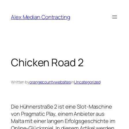
Alex Median Contracting
Chicken Road 2
Written by
orangecountywebsites
in
Uncategorized
Die Hühnerstraße 2 ist eine Slot-Maschine
von Pragmatic Play, einem Anbieter aus
Malta mit einer langen Erfolgsgeschichte im
Online-Glückspiel. In diesem Artikel werden