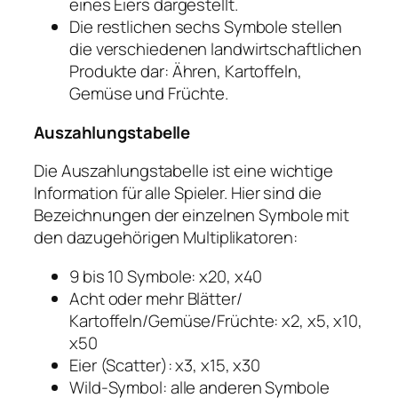
eines Eiers dargestellt.
Die restlichen sechs Symbole stellen
die verschiedenen landwirtschaftlichen
Produkte dar: Ähren, Kartoffeln,
Gemüse und Früchte.
Auszahlungstabelle
Die Auszahlungstabelle ist eine wichtige
Information für alle Spieler. Hier sind die
Bezeichnungen der einzelnen Symbole mit
den dazugehörigen Multiplikatoren:
9 bis 10 Symbole: x20, x40
Acht oder mehr Blätter/
Kartoffeln/Gemüse/Früchte: x2, x5, x10,
x50
Eier (Scatter): x3, x15, x30
Wild-Symbol: alle anderen Symbole