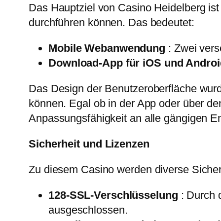
Das Hauptziel von Casino Heidelberg ist 
durchführen können. Das bedeutet:
Mobile Webanwendung
: Zwei ver
Download-App für iOS und Andro
Das Design der Benutzeroberfläche wurde
können. Egal ob in der App oder über de
Anpassungsfähigkeit an alle gängigen E
Sicherheit und Lizenzen
Zu diesem Casino werden diverse Siche
128-SSL-Verschlüsselung
: Durch 
ausgeschlossen.