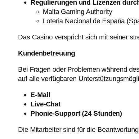
Regulierungen und Lizenzen durc
Malta Gaming Authority
Loteria Nacional de España (Sp
Das Casino verspricht sich mit seiner st
Kundenbetreuung
Bei Fragen oder Problemen während des S
auf alle verfügbaren Unterstützungsmögl
E-Mail
Live-Chat
Phonie-Support (24 Stunden)
Die Mitarbeiter sind für die Beantwortu