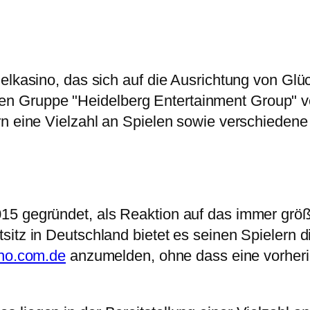
elkasino, das sich auf die Ausrichtung von Glü
onalen Gruppe "Heidelberg Entertainment Group" v
ern eine Vielzahl an Spielen sowie verschiede
15 gegründet, als Reaktion auf das immer grö
itz in Deutschland bietet es seinen Spielern d
ino.com.de
anzumelden, ohne dass eine vorherig