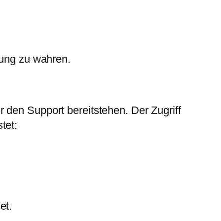
bung zu wahren.
 den Support bereitstehen. Der Zugriff
tet:
et.