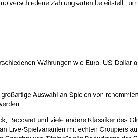
asino verschiedene Zahlungsarten bereitstellt, 
verschiedenen Währungen wie Euro, US-Dollar 
e großartige Auswahl an Spielen von renommier
werden:
ack, Baccarat und viele andere Klassiker des Gl
 an Live-Spielvarianten mit echten Croupiers au