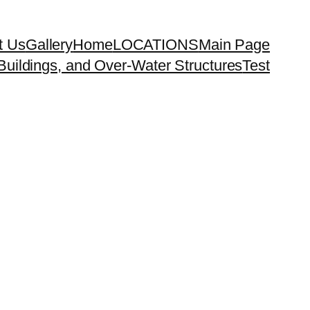
t Us
Gallery
Home
LOCATIONS
Main Page
uildings, and Over-Water Structures
Test