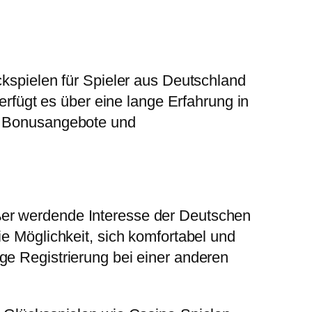
ckspielen für Spieler aus Deutschland
erfügt es über eine lange Erfahrung in
ne Bonusangebote und
ßer werdende Interesse der Deutschen
ie Möglichkeit, sich komfortabel und
e Registrierung bei einer anderen