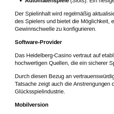
Automatenspiele
(Slots): Ein riesig
Der Spielinhalt wird regelmäßig aktualis
des Spielers und bietet die Möglichkeit,
Gewinnschwelle zu konfigurieren.
Software-Provider
Das Heidelberg-Casino vertraut auf etab
hochwertigen Quellen, die ein sicherer S
Durch diesen Bezug an vertrauenswürdige
Tatsache zeigt auch die Anstrengungen d
Glücksspielindustrie.
Mobilversion