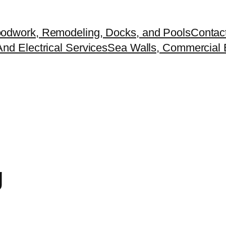
odwork, Remodeling, Docks, and Pools
Contac
nd Electrical Services
Sea Walls, Commercial B
g