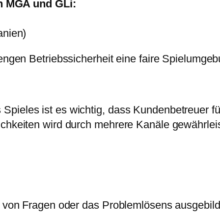
h MGA und GLi:
anien)
rengen Betriebssicherheit eine faire Spielumge
pieles ist es wichtig, dass Kundenbetreuer für
ichkeiten wird durch mehrere Kanäle gewährleis
ng von Fragen oder das Problemlösens ausgebild