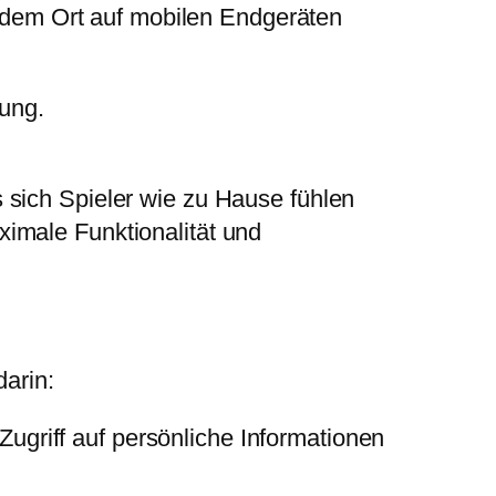
 jedem Ort auf mobilen Endgeräten
ung.
 sich Spieler wie zu Hause fühlen
imale Funktionalität und
arin:
Zugriff auf persönliche Informationen