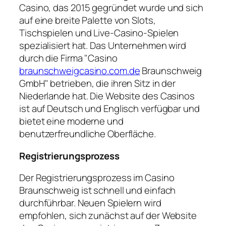
Casino, das 2015 gegründet wurde und sich
auf eine breite Palette von Slots,
Tischspielen und Live-Casino-Spielen
spezialisiert hat. Das Unternehmen wird
durch die Firma "Casino
braunschweigcasino.com.de
Braunschweig
GmbH" betrieben, die ihren Sitz in der
Niederlande hat. Die Website des Casinos
ist auf Deutsch und Englisch verfügbar und
bietet eine moderne und
benutzerfreundliche Oberfläche.
Registrierungsprozess
Der Registrierungsprozess im Casino
Braunschweig ist schnell und einfach
durchführbar. Neuen Spielern wird
empfohlen, sich zunächst auf der Website