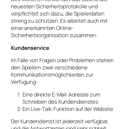
neuesten Sicherheitsprotokolle und
verpflichtet sich dazu, die Spielerdaten
streng zu schützen. Es arbeitet auch mit
einer anerkannten Online-
Sicherheitsorganisation zusammen.
Kundenservice
Im Falle von Fragen oder Problemen stehen
den Spielern zwei verschiedene
Kommunikationsmöglichkeiten zur
Verfügung:
Eine direkte E-Mail-Adresse zum
Schreiben des Kundendienstes
Ein Live-Talk-Funktion auf der Website
Der Kundendienst ist jederzeit verfügbar,
und die Antwortzeiten sind sehr schnell.