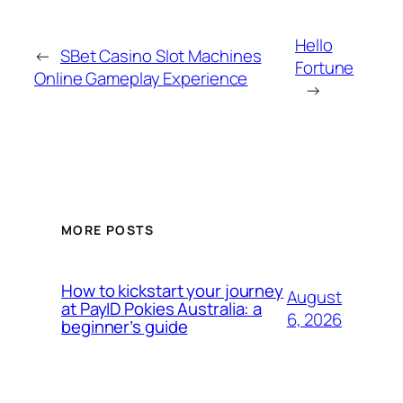
Hello
←
SBet Casino Slot Machines
Fortune
Online Gameplay Experience
→
MORE POSTS
How to kickstart your journey
August
at PayID Pokies Australia: a
6, 2026
beginner’s guide