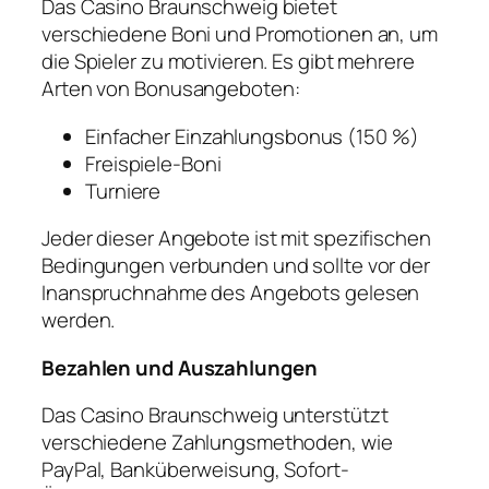
Das Casino Braunschweig bietet
verschiedene Boni und Promotionen an, um
die Spieler zu motivieren. Es gibt mehrere
Arten von Bonusangeboten:
Einfacher Einzahlungsbonus (150 %)
Freispiele-Boni
Turniere
Jeder dieser Angebote ist mit spezifischen
Bedingungen verbunden und sollte vor der
Inanspruchnahme des Angebots gelesen
werden.
Bezahlen und Auszahlungen
Das Casino Braunschweig unterstützt
verschiedene Zahlungsmethoden, wie
PayPal, Banküberweisung, Sofort-