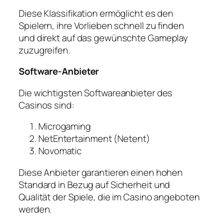
Diese Klassifikation ermöglicht es den
Spielern, ihre Vorlieben schnell zu finden
und direkt auf das gewünschte Gameplay
zuzugreifen.
Software-Anbieter
Die wichtigsten Softwareanbieter des
Casinos sind:
Microgaming
NetEntertainment (Netent)
Novomatic
Diese Anbieter garantieren einen hohen
Standard in Bezug auf Sicherheit und
Qualität der Spiele, die im Casino angeboten
werden.