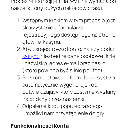
Proces rejestracji jest łatwy i nie wymaga od
naszej strony dużych nakładów czasu.
Wstępnym krokiem w tym procesie jest
skorzystanie z formularza
rejestracyjnego dostępnego na stronie
głównej kasyna.
Aby zarejestrować konto, należy podać
kasyno
niezbędne dane osobowe: imię
i nazwisko, adres e-mail oraz hasło
(które powinno być silnie poufne).
Po skompletowaniu formularza, system
automatycznie wygeneruje kod
potwierdzający, który zostanie wysłany
na podany przez nas email.
Odpalenie kodu poprzedzajacego
umożliwi nam przystąpienie do gry.
Funkcjonalności Konta