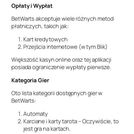
Opłaty i Wypłat
BetWarts akceptuje wiele różnych metod
płatniczych, takich jak:
Kart kredytowych
Przejścia internetowe (w tym Blik)
Większość kasyn online oraz tej aplikacji
posiada ograniczenie wypłaty pierwsze.
Kategoria Gier
Oto lista kategorii dostępnych gier w
BetWarts:
Automaty
Karciane i karty tarota – Oczywiście, to
jest gra na kartach.